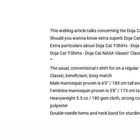
This weblog article talks concerning the Doja C
Should you wanna know extra superb Doja Cat 
Extra particulars about Doja Cat T-Shirts - Doja
Doja Cat T-Shirts - Doja Cat NASA 'classIc' Clas
""
The usual, conventional t-shirt for on a regular
Classic, beneficiant, boxy match
Male mannequin proven is 6'0" / 183 cm tall 
Feminine mannequin proven is 5'8" / 173 cm t
Heavyweight 5.3 oz / 180 gsm cloth, strong co
polyester
Double-needle hems and neck band for sturdin