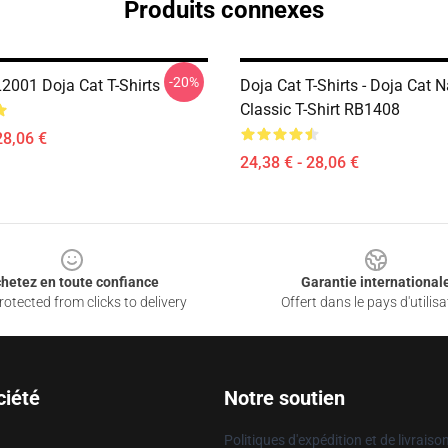
Produits connexes
-20%
L2001 Doja Cat T-Shirts
Doja Cat T-Shirts - Doja Cat 
Classic T-Shirt RB1408
28,06 €
24,38 € - 28,06 €
hetez en toute confiance
Garantie international
otected from clicks to delivery
Offert dans le pays d'utilisa
ciété
Notre soutien
Politiques d'expédition et de livraiso