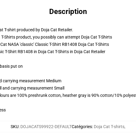
Description
at T-shirt produced by Doja Cat Retailer.
T-Shirts product, you possibly can attempt
Doja Cat T-Shirts
 Cat NASA 'classIc' Classic T-Shirt RB1408 Doja Cat T-Shirts
sic T-Shirt RB1408 in Doja Cat T-Shirts in Doja Cat Retailer
 basis put on
and carrying measurement Medium
all and carrying measurement Small
lours are 100% preshrunk cotton, heather gray is 90% cotton/10% polyes
ess
SKU
:
DOJACATS99922-DEFAULT
Catégories
:
Doja Cat T-shirts
,