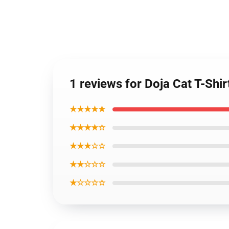
1 reviews for Doja Cat T-Shir
★★★★★
★★★★☆
★★★☆☆
★★☆☆☆
★☆☆☆☆