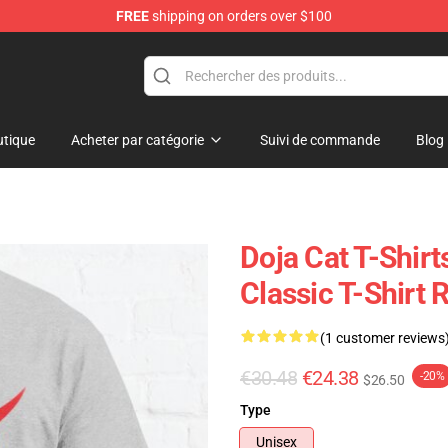
FREE
shipping on orders over $100
tique
Acheter par catégorie
Suivi de commande
Blog
Doja Cat T-Shirt
Classic T-Shirt
(1 customer reviews
€30.48
€24.38
-20%
$26.50
Type
Unisex