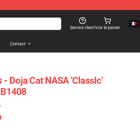
Service client
Voir le panier
Contact
s - Doja Cat NASA 'classIc'
 RB1408
)