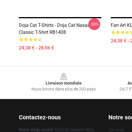
-20%
Doja Cat T-Shirts - Doja Cat Nasaa
Fan Art K
Classic T-Shirt RB1408
24,38 € - 
24,38 € - 28,06 €
Footer
Livraison mondiale
Ac
Nous livrons dans plus de 200 pays
24/7 Pr
Contactez-nous
Notre so
Notre siège social
: 8600 W Jackson Blvd,
Sur nous