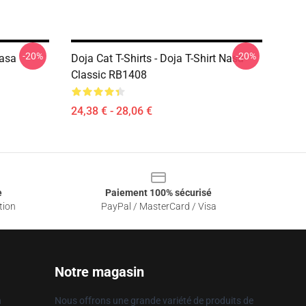
-20%
-20%
Nasa
Doja Cat T-Shirts - Doja T-Shirt Nasa
Classic RB1408
24,38 € - 28,06 €
e
Paiement 100% sécurisé
tion
PayPal / MasterCard / Visa
Notre magasin
n
Nous offrons une grande variété de produits de