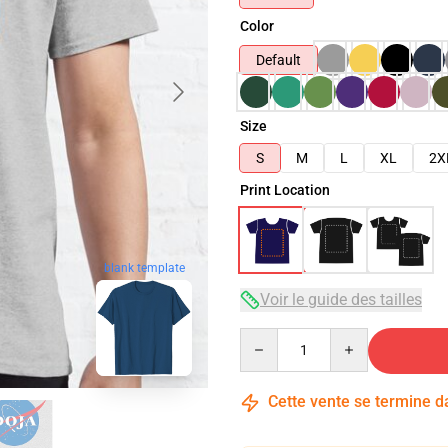
Color
Default
Size
S
M
L
XL
2X
Print Location
blank template
Voir le guide des tailles
Quantity
Cette vente se termine 