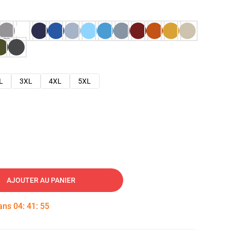
L
3XL
4XL
5XL
AJOUTER AU PANIER
dans
04
:
41
:
54