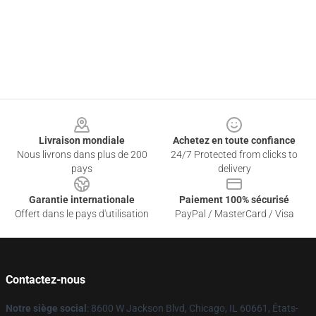
Footer
Livraison mondiale
Achetez en toute confiance
Nous livrons dans plus de 200
24/7 Protected from clicks to
pays
delivery
Garantie internationale
Paiement 100% sécurisé
Offert dans le pays d'utilisation
PayPal / MasterCard / Visa
Contactez-nous
Notre siège social
: 8600 W Jackson Blvd, Chicago, IL 60661, États-