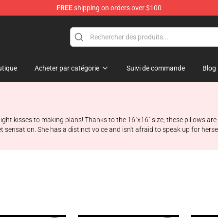
FREE
shipping on orders over $100
tique
Acheter par catégorie
Suivi de commande
Blog
ht kisses to making plans! Thanks to the 16"x16" size, these pillows are t
sensation. She has a distinct voice and isn't afraid to speak up for hersel