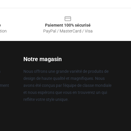
e
Paiement 100% sécurisé
tion
PayPal / MasterCard / Visa
Notre magasin
n
Nous offrons une grande variété de produits de
design de haute qualité et magnifiques. Nous
ement
avons été conçus par l'équipe de classe mondiale
et nous espérons que vous en trouverez un qui
reflète votre style unique.