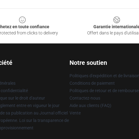
hetez en toute confiance
Garantie international
otected from clicks to delivery
Offert dans le pays d'utilisa
ciété
Notre soutien
Politiques d'expédition et de livraiso
énérales
Conditions de paiement
 confidentialité
Politiques de retour et de rembours
que sur le droit d'auteur
Contactez-nous
glement entre en vigueur le jour
Aide aux clients (FAQ)
 de sa publication au Journal officiel
Vente
uropéenne. Loi sur la transparence de
approvisionnement