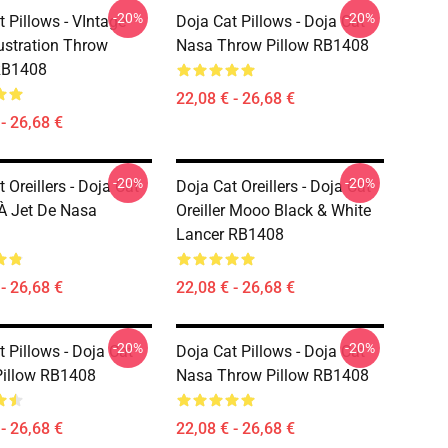
-20%
-20%
 Pillows - VIntage
Doja Cat Pillows - Doja Cat
lustration Throw
Nasa Throw Pillow RB1408
RB1408
22,08 € - 26,68 €
- 26,68 €
-20%
-20%
 Oreillers - Doja Cat
Doja Cat Oreillers - Doja Cat
 À Jet De Nasa
Oreiller Mooo Black & White
Lancer RB1408
- 26,68 €
22,08 € - 26,68 €
-20%
-20%
 Pillows - Doja Cat
Doja Cat Pillows - Doja Cat
illow RB1408
Nasa Throw Pillow RB1408
- 26,68 €
22,08 € - 26,68 €