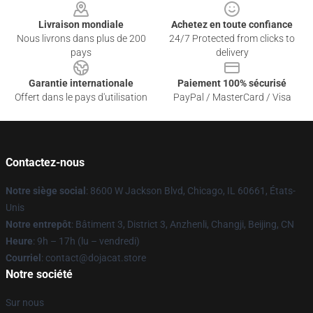
Livraison mondiale
Achetez en toute confiance
Nous livrons dans plus de 200
24/7 Protected from clicks to
pays
delivery
Garantie internationale
Paiement 100% sécurisé
Offert dans le pays d'utilisation
PayPal / MasterCard / Visa
Contactez-nous
Notre siège social
: 8600 W Jackson Blvd, Chicago, IL 60661, États-
Unis
Notre entrepôt
: Bâtiment 3, District 3, Anzhenli, Changji, Beijing, CN
Heure
: 9h – 17h (lu – vendredi)
Courriel
: contact@dojacat.store
Notre société
Sur nous