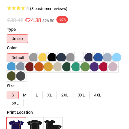
(3 customer reviews)
€30.48
€24.38
-20%
$26.50
Type
Unisex
Color
Default
Size
S
M
L
XL
2XL
3XL
4XL
5XL
Print Location