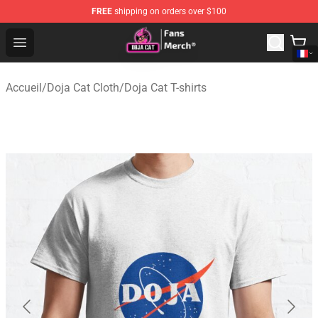
FREE
shipping on orders over $100
Doja Cat Store - Official Doja Cat Merchandise Shop
Open menu
Accueil
/
Doja Cat Cloth
/
Doja Cat T-shirts