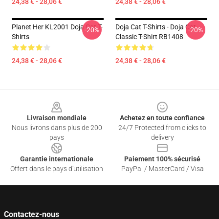
24,38 € - 28,06 €
24,38 € - 28,06 €
Planet Her KL2001 Doja Cat T-
Doja Cat T-Shirts - Doja Cat
-20%
-20%
Shirts
Classic T-Shirt RB1408
24,38 € - 28,06 €
24,38 € - 28,06 €
Footer
Livraison mondiale
Achetez en toute confiance
Nous livrons dans plus de 200
24/7 Protected from clicks to
pays
delivery
Garantie internationale
Paiement 100% sécurisé
Offert dans le pays d'utilisation
PayPal / MasterCard / Visa
Contactez-nous