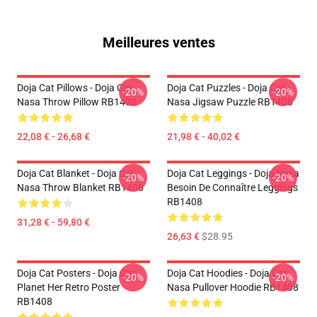
Meilleures ventes
Doja Cat Pillows - Doja Cat
Doja Cat Puzzles - Doja Cat
-20%
-20%
Nasa Throw Pillow RB1408
Nasa Jigsaw Puzzle RB1408
22,08 € - 26,68 €
21,98 € - 40,02 €
Doja Cat Blanket - Doja Cat
Doja Cat Leggings - Doja Nasa
-20%
-20%
Nasa Throw Blanket RB1408
Besoin De Connaître Leggings
RB1408
31,28 € - 59,80 €
26,63 €
$28.95
Doja Cat Posters - Doja Cat
Doja Cat Hoodies - Doja Cat
-20%
-20%
Planet Her Retro Poster
Nasa Pullover Hoodie RB1408
RB1408