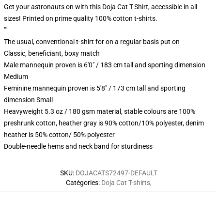
Get your astronauts on with this Doja Cat T-Shirt, accessible in all
sizes! Printed on prime quality 100% cotton t-shirts.
""
The usual, conventional t-shirt for on a regular basis put on
Classic, beneficiant, boxy match
Male mannequin proven is 6'0" / 183 cm tall and sporting dimension
Medium
Feminine mannequin proven is 5'8" / 173 cm tall and sporting
dimension Small
Heavyweight 5.3 oz / 180 gsm material, stable colours are 100%
preshrunk cotton, heather gray is 90% cotton/10% polyester, denim
heather is 50% cotton/ 50% polyester
Double-needle hems and neck band for sturdiness
SKU
:
DOJACATS72497-DEFAULT
Catégories
:
Doja Cat T-shirts
,