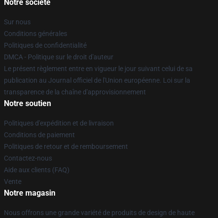
Notre société
Sur nous
Conditions générales
Politiques de confidentialité
DMCA - Politique sur le droit d'auteur
Le présent règlement entre en vigueur le jour suivant celui de sa
publication au Journal officiel de l'Union européenne. Loi sur la
transparence de la chaîne d'approvisionnement
Notre soutien
Politiques d'expédition et de livraison
Conditions de paiement
Politiques de retour et de remboursement
Contactez-nous
Aide aux clients (FAQ)
Vente
Notre magasin
Nous offrons une grande variété de produits de design de haute