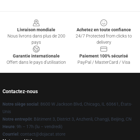
Footer
Livraison mondiale
Achetez en toute confiance
Nous livrons dans plus de 200
24/7 Protected from clicks to
pays
delivery
Garantie internationale
Paiement 100% sécurisé
Offert dans le pays d'utilisation
PayPal / MasterCard / Visa
Contactez-nous
Notre siège social
: 8600 W Jackson Blvd, Chicago, IL 60661, États-
Unis
Notre entrepôt
: Bâtiment 3, District 3, Anzhenli, Changji, Beijing, CN
Heure
: 9h – 17h (lu – vendredi)
Courriel
: contact@dojacat.store