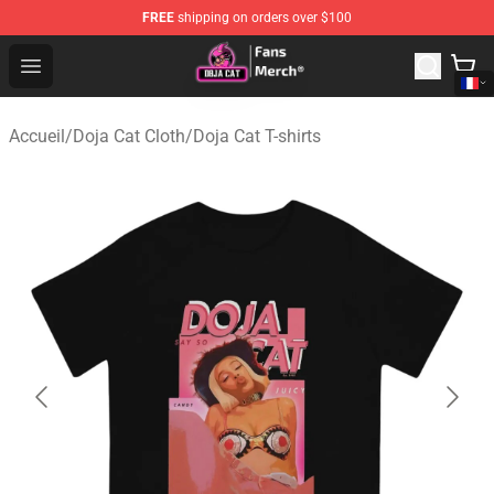
FREE
shipping on orders over $100
Doja Cat Store - Official Doja Cat Merchandise Shop
Open menu
Accueil
/
Doja Cat Cloth
/
Doja Cat T-shirts