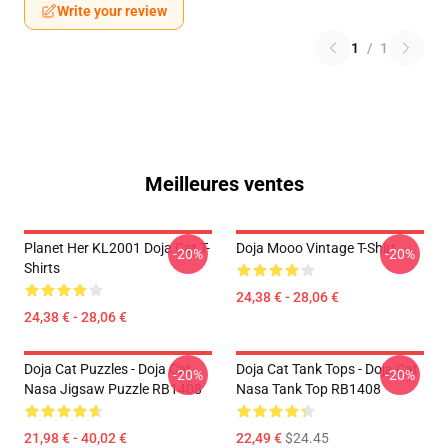
Write your review
1
/
1
Meilleures ventes
Planet Her KL2001 Doja Cat T-
Doja Mooo Vintage T-Shirt
-20%
-20%
Shirts
24,38 € - 28,06 €
24,38 € - 28,06 €
Doja Cat Puzzles - Doja Cat
Doja Cat Tank Tops - Doja Cat
-20%
-20%
Nasa Jigsaw Puzzle RB1408
Nasa Tank Top RB1408
21,98 € - 40,02 €
22,49 €
$24.45