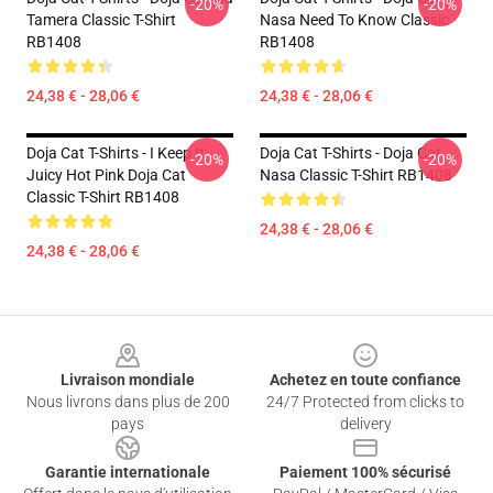
-20%
-20%
Tamera Classic T-Shirt
Nasa Need To Know Classic
RB1408
RB1408
24,38 € - 28,06 €
24,38 € - 28,06 €
Doja Cat T-Shirts - I Keep It
Doja Cat T-Shirts - Doja Cat
-20%
-20%
Juicy Hot Pink Doja Cat
Nasa Classic T-Shirt RB1408
Classic T-Shirt RB1408
24,38 € - 28,06 €
24,38 € - 28,06 €
Footer
Livraison mondiale
Achetez en toute confiance
Nous livrons dans plus de 200
24/7 Protected from clicks to
pays
delivery
Garantie internationale
Paiement 100% sécurisé