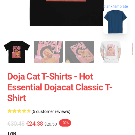
blank template
Doja Cat T-Shirts - Hot
Essential Dojacat Classic T-
Shirt
(5 customer reviews)
€30.48
€24.38
-20%
$26.50
Type