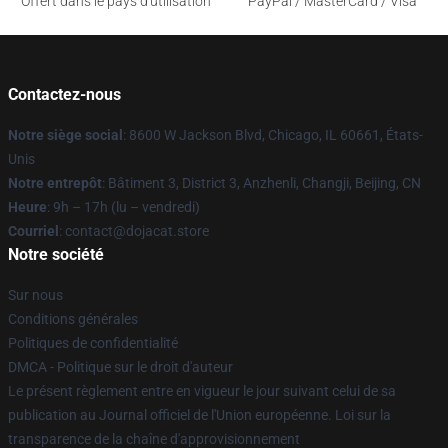
Offert dans le pays d'utilisation
PayPal / MasterCard / Visa
Contactez-nous
Notre siège social
: 8600 W Jackson Blvd, Chicago, IL 60661, États-
Unis
Notre entrepôt
: Bâtiment 3, District 3, Anzhenli, Changji, Beijing, CN
Heure
: 9h – 17h (lu – vendredi)
Courriel
: contact@dojacat.store
Notre société
Sur nous
Conditions générales
Politiques de confidentialité
DMCA - Politique sur le droit d'auteur
Le présent règlement entre en vigueur le jour suivant celui de sa
publication au Journal officiel de l'Union européenne. Loi sur la
transparence de la chaîne d'approvisionnement