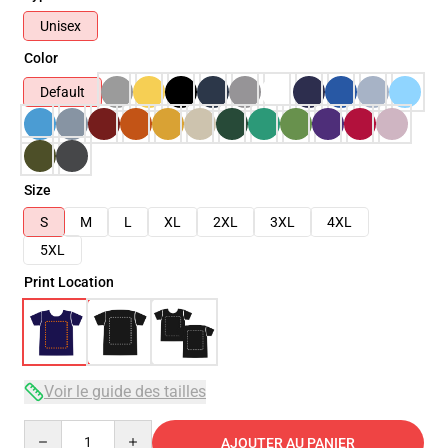
Unisex
Color
Default
Size
S
M
L
XL
2XL
3XL
4XL
5XL
Print Location
Voir le guide des tailles
Quantity
AJOUTER AU PANIER