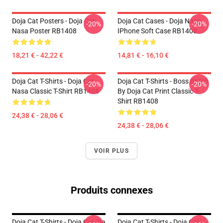
Doja Cat Posters - Doja Cat
Doja Cat Cases - Doja Nasa
-20%
-20%
Nasa Poster RB1408
IPhone Soft Case RB1408
18,21 € - 42,22 €
14,81 € - 16,10 €
Doja Cat T-Shirts - Doja Cat
Doja Cat T-Shirts - Boss B*tch
-20%
-20%
Nasa Classic T-Shirt RB1408
By Doja Cat Print Classic T-
Shirt RB1408
24,38 € - 28,06 €
24,38 € - 28,06 €
VOIR PLUS
Produits connexes
Doja Cat T-Shirts - Doja Cat TIa
Doja Cat T-Shirts - Doja Cat