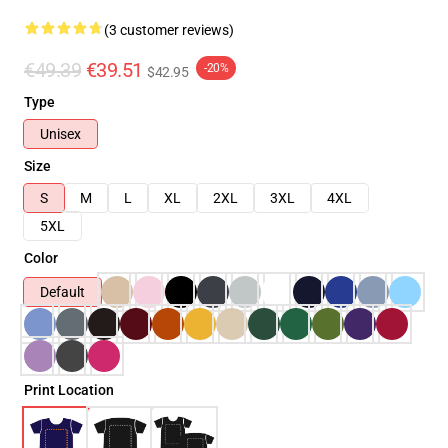
(3 customer reviews)
€49.39
€39.51
-20%
$42.95
Type
Unisex
Size
S
M
L
XL
2XL
3XL
4XL
5XL
Color
Default
Print Location