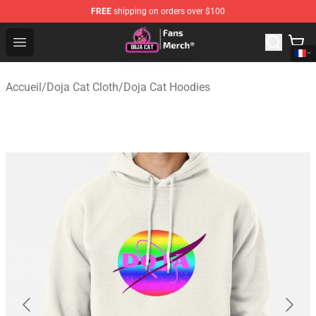
FREE
shipping on orders over $100
Doja Cat Store - Official Doja Cat Merchandise Shop
Open menu
Accueil
/
Doja Cat Cloth
/
Doja Cat Hoodies