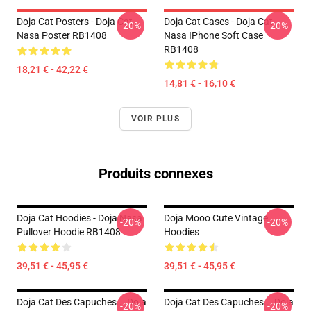
Doja Cat Posters - Doja Cat
Doja Cat Cases - Doja Cat
-20%
-20%
Nasa Poster RB1408
Nasa IPhone Soft Case
RB1408
18,21 € - 42,22 €
14,81 € - 16,10 €
VOIR PLUS
Produits connexes
Doja Cat Hoodies - Doja Nasa
Doja Mooo Cute Vintage
-20%
-20%
Pullover Hoodie RB1408
Hoodies
39,51 € - 45,95 €
39,51 € - 45,95 €
Doja Cat Des Capuches... Doja
Doja Cat Des Capuches... Doja
-20%
-20%