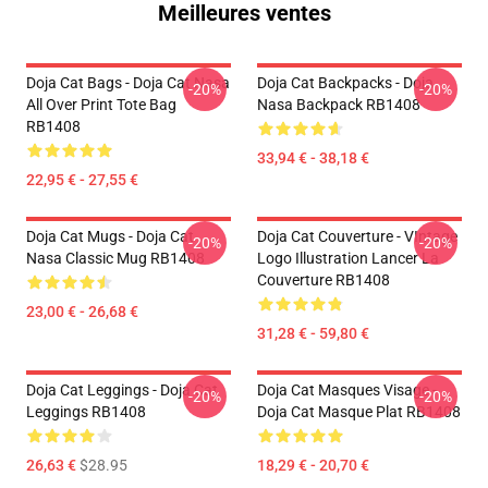
Meilleures ventes
Doja Cat Bags - Doja Cat Nasa
Doja Cat Backpacks - Doja
-20%
-20%
All Over Print Tote Bag
Nasa Backpack RB1408
RB1408
33,94 € - 38,18 €
22,95 € - 27,55 €
Doja Cat Mugs - Doja Cat
Doja Cat Couverture - VIntage
-20%
-20%
Nasa Classic Mug RB1408
Logo Illustration Lancer La
Couverture RB1408
23,00 € - 26,68 €
31,28 € - 59,80 €
Doja Cat Leggings - Doja Cat
Doja Cat Masques Visage -
-20%
-20%
Leggings RB1408
Doja Cat Masque Plat RB1408
26,63 €
$28.95
18,29 € - 20,70 €