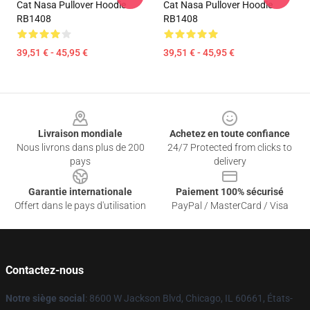
Cat Nasa Pullover Hoodie
Cat Nasa Pullover Hoodie
RB1408
RB1408
39,51 € - 45,95 €
39,51 € - 45,95 €
Footer
Livraison mondiale
Achetez en toute confiance
Nous livrons dans plus de 200
24/7 Protected from clicks to
pays
delivery
Garantie internationale
Paiement 100% sécurisé
Offert dans le pays d'utilisation
PayPal / MasterCard / Visa
Contactez-nous
Notre siège social
: 8600 W Jackson Blvd, Chicago, IL 60661, États-