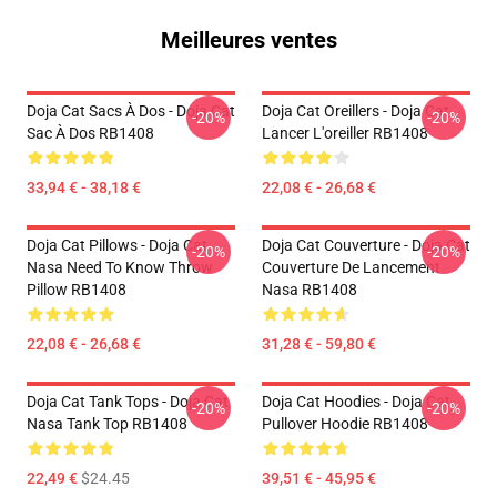
Meilleures ventes
Doja Cat Sacs À Dos - Doja Cat
Doja Cat Oreillers - Doja Cat
-20%
-20%
Sac À Dos RB1408
Lancer L'oreiller RB1408
33,94 € - 38,18 €
22,08 € - 26,68 €
Doja Cat Pillows - Doja Cat
Doja Cat Couverture - Doja Cat
-20%
-20%
Nasa Need To Know Throw
Couverture De Lancement
Pillow RB1408
Nasa RB1408
22,08 € - 26,68 €
31,28 € - 59,80 €
Doja Cat Tank Tops - Doja Cat
Doja Cat Hoodies - Doja Cat
-20%
-20%
Nasa Tank Top RB1408
Pullover Hoodie RB1408
22,49 €
$24.45
39,51 € - 45,95 €