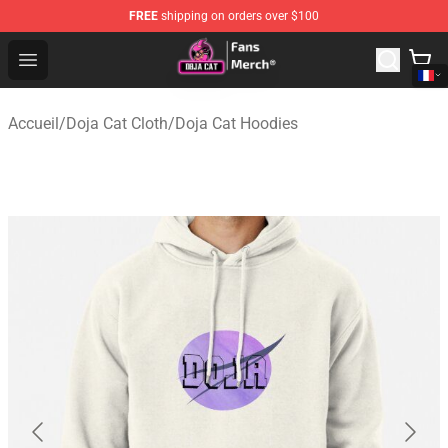
FREE
shipping on orders over $100
Doja Cat Store - Official Doja Cat Merchandise Shop
Open menu
Accueil
/
Doja Cat Cloth
/
Doja Cat Hoodies