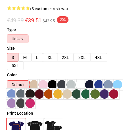
(3 customer reviews)
€49.39
€39.51
-20%
$42.95
Type
Unisex
Size
S
M
L
XL
2XL
3XL
4XL
5XL
Color
Default
Print Location