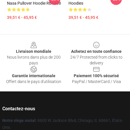
Nasa Pullover Hoodie RB1408
Hoodies
39,51 € - 45,95 €
39,51 € - 45,95 €
Footer
Livraison mondiale
Achetez en toute confiance
Nous livrons dans plus de 200
24/7 Protected from clicks to
pays
delivery
Garantie internationale
Paiement 100% sécurisé
Offert dans le pays d'utilisation
PayPal / MasterCard / Visa
Contactez-nous
Notre siège social
: 8600 W Jackson Blvd, Chicago, IL 60661, États-
Unis