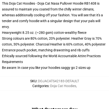
This Doja Cat Hoodies - Doja Cat Nasa Pullover Hoodie RB1408 is
assured to maintain you coated from the chilly winter climate,
whereas additionally cooling off your fashion. You will see that it's a
tender and comfy hoodie with a singular design that your pals will
envy.
Heavyweight 8.25 oz. (~280 gsm) cotton-wealthy fleece
Strong colours are 80% cotton, 20% polyester. Heather Gray is 70%
cotton, 30% polyester. Charcoal Heather is 60% cotton, 40% polyester
Entrance pouch pocket, matching drawstring and rib cuffs
Ethically sourced following the World Accountable Attire Practices
Requirements
Be aware: In case you like your hoodies saggy go 2 sizes up
SKU
:
DOJACATS42183-DEFAULT
Catégories
:
Doja Cat Hoodies
,