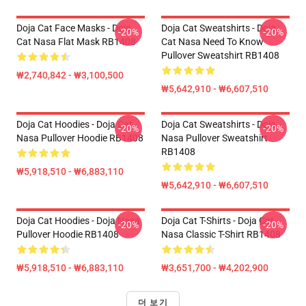
Doja Cat Face Masks - Doja
Doja Cat Sweatshirts - Doja
-20%
-20%
Cat Nasa Flat Mask RB1408
Cat Nasa Need To Know
Pullover Sweatshirt RB1408
₩2,740,842 - ₩3,100,500
₩5,642,910 - ₩6,607,510
Doja Cat Hoodies - Doja Cat
Doja Cat Sweatshirts - Doja
-20%
-20%
Nasa Pullover Hoodie RB1408
Nasa Pullover Sweatshirt
RB1408
₩5,918,510 - ₩6,883,110
₩5,642,910 - ₩6,607,510
Doja Cat Hoodies - Doja Nasa
Doja Cat T-Shirts - Doja Cat
-20%
-20%
Pullover Hoodie RB1408
Nasa Classic T-Shirt RB1408
₩5,918,510 - ₩6,883,110
₩3,651,700 - ₩4,202,900
더 보기