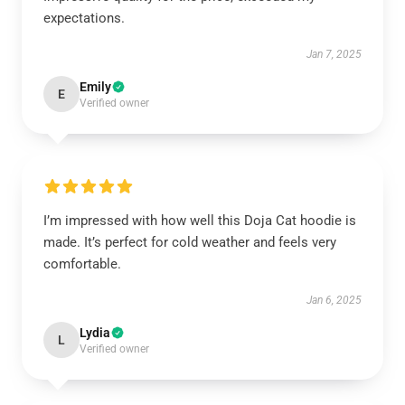
expectations.
Jan 7, 2025
Emily
E
Verified owner
I’m impressed with how well this Doja Cat hoodie is
made. It’s perfect for cold weather and feels very
comfortable.
Jan 6, 2025
Lydia
L
Verified owner