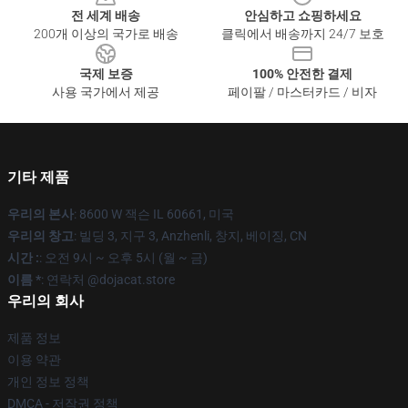
전 세계 배송
안심하고 쇼핑하세요
200개 이상의 국가로 배송
클릭에서 배송까지 24/7 보호
국제 보증
100% 안전한 결제
사용 국가에서 제공
페이팔 / 마스터카드 / 비자
기타 제품
우리의 본사
: 8600 W 잭슨 IL 60661, 미국
우리의 창고
: 빌딩 3, 지구 3, Anzhenli, 창지, 베이징, CN
시간 :
: 오전 9시 ~ 오후 5시 (월 ~ 금)
이름 *
: 연락처 @dojacat.store
우리의 회사
제품 정보
이용 약관
개인 정보 정책
DMCA - 저작권 정책