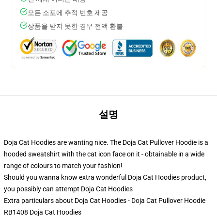
모든 소포에 추적 번호 제공
상품을 받지 못한 경우 전액 환불
설명
Doja Cat Hoodies are wanting nice. The Doja Cat Pullover Hoodie is a
hooded sweatshirt with the cat icon face on it - obtainable in a wide
range of colours to match your fashion!
Should you wanna know extra wonderful Doja Cat Hoodies product,
you possibly can attempt
Doja Cat Hoodies
Extra particulars about Doja Cat Hoodies - Doja Cat Pullover Hoodie
RB1408 Doja Cat Hoodies