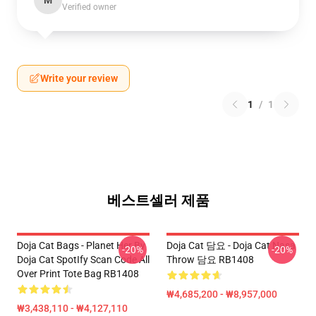
M
Verified owner
Write your review
1
/
1
베스트셀러 제품
Doja Cat Bags - Planet Her By
Doja Cat 담요 - Doja Cat Nasa
-20%
-20%
Doja Cat SpotIfy Scan Code All
Throw 담요 RB1408
Over Print Tote Bag RB1408
₩4,685,200 - ₩8,957,000
₩3,438,110 - ₩4,127,110