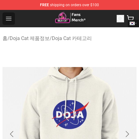
FREE
shipping on orders over $100
Doja Cat Store - Official Doja Cat Merchandise Shop
Open menu
홈
/
Doja Cat 제품정보
/
Doja Cat 카테고리