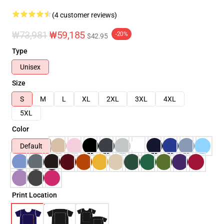
(4 customer reviews)
₩73,981
₩59,185
-20%
$42.95
Type
Unisex
Size
S
M
L
XL
2XL
3XL
4XL
5XL
Color
Default
Print Location