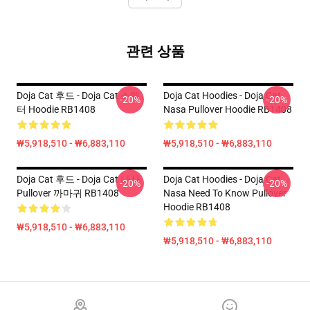
관련 상품
Doja Cat 후드 - Doja Cat 스웨
Doja Cat Hoodies - Doja Cat
-20%
-20%
터 Hoodie RB1408
Nasa Pullover Hoodie RB1408
₩5,918,510 - ₩6,883,110
₩5,918,510 - ₩6,883,110
Doja Cat 후드 - Doja Cat 나사
Doja Cat Hoodies - Doja Cat
-20%
-20%
Pullover 까마귀 RB1408
Nasa Need To Know Pullover
Hoodie RB1408
₩5,918,510 - ₩6,883,110
₩5,918,510 - ₩6,883,110
Footer