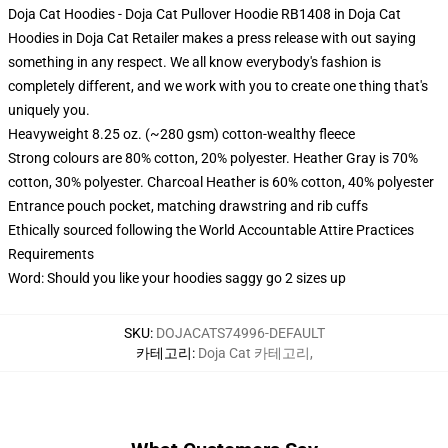
Doja Cat Hoodies - Doja Cat Pullover Hoodie RB1408 in Doja Cat
Hoodies in Doja Cat Retailer makes a press release with out saying
something in any respect. We all know everybody's fashion is
completely different, and we work with you to create one thing that's
uniquely you.
Heavyweight 8.25 oz. (~280 gsm) cotton-wealthy fleece
Strong colours are 80% cotton, 20% polyester. Heather Gray is 70%
cotton, 30% polyester. Charcoal Heather is 60% cotton, 40% polyester
Entrance pouch pocket, matching drawstring and rib cuffs
Ethically sourced following the World Accountable Attire Practices
Requirements
Word: Should you like your hoodies saggy go 2 sizes up
SKU
:
DOJACATS74996-DEFAULT
카테고리
:
Doja Cat 카테고리
,