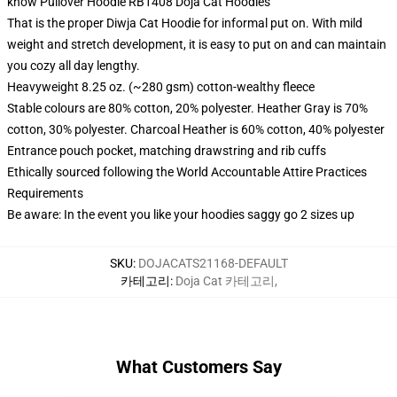
know Pullover Hoodie RB1408 Doja Cat Hoodies
That is the proper Diwja Cat Hoodie for informal put on. With mild
weight and stretch development, it is easy to put on and can maintain
you cozy all day lengthy.
Heavyweight 8.25 oz. (~280 gsm) cotton-wealthy fleece
Stable colours are 80% cotton, 20% polyester. Heather Gray is 70%
cotton, 30% polyester. Charcoal Heather is 60% cotton, 40% polyester
Entrance pouch pocket, matching drawstring and rib cuffs
Ethically sourced following the World Accountable Attire Practices
Requirements
Be aware: In the event you like your hoodies saggy go 2 sizes up
SKU
:
DOJACATS21168-DEFAULT
카테고리
:
Doja Cat 카테고리
,
What Customers Say