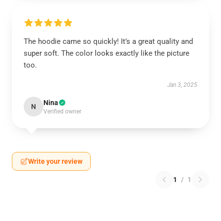
The hoodie came so quickly! It’s a great quality and
super soft. The color looks exactly like the picture
too.
Jan 3, 2025
Nina
N
Verified owner
Write your review
1
/
1