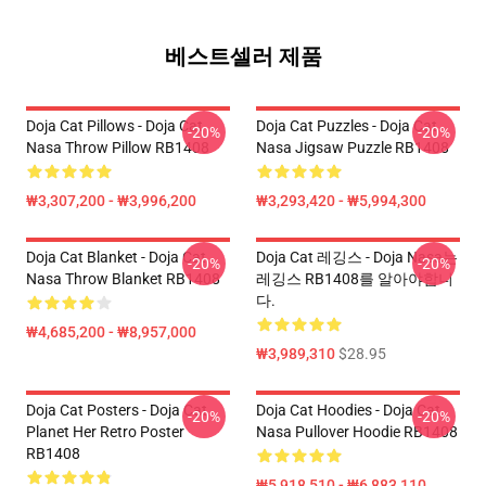
베스트셀러 제품
Doja Cat Pillows - Doja Cat
Doja Cat Puzzles - Doja Cat
-20%
-20%
Nasa Throw Pillow RB1408
Nasa Jigsaw Puzzle RB1408
₩3,307,200 - ₩3,996,200
₩3,293,420 - ₩5,994,300
Doja Cat Blanket - Doja Cat
Doja Cat 레깅스 - Doja Nasa는
-20%
-20%
Nasa Throw Blanket RB1408
레깅스 RB1408를 알아야합니
다.
₩4,685,200 - ₩8,957,000
₩3,989,310
$28.95
Doja Cat Posters - Doja Cat
Doja Cat Hoodies - Doja Cat
-20%
-20%
Planet Her Retro Poster
Nasa Pullover Hoodie RB1408
RB1408
₩5,918,510 - ₩6,883,110