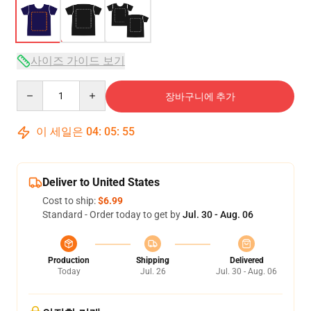
사이즈 가이드 보기
Quantity
장바구니에 추가
이 세일은
04
:
05
:
54
Deliver to United States
Cost to ship:
$6.99
Standard - Order today to get by
Jul. 30 - Aug. 06
Production
Shipping
Delivered
Today
Jul. 26
Jul. 30 - Aug. 06