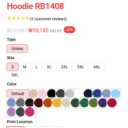
Hoodie RB1408
(3 customer reviews)
₩73,981
₩59,185
-20%
$42.95
Type
Unisex
Size
S
M
L
XL
2XL
3XL
4XL
5XL
Color
Default
Print Location