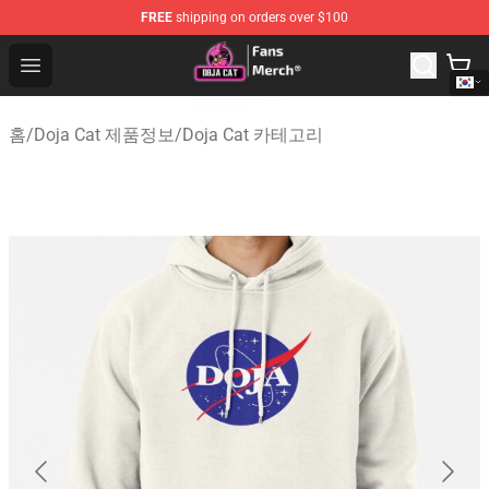
FREE
shipping on orders over $100
Doja Cat Store - Official Doja Cat Merchandise Shop
Open menu
홈
/
Doja Cat 제품정보
/
Doja Cat 카테고리