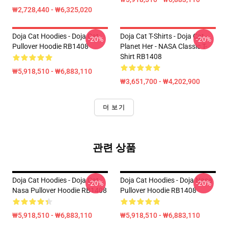
₩2,728,440 - ₩6,325,020
Doja Cat Hoodies - Doja Cat
Doja Cat T-Shirts - Doja Cat -
-20%
-20%
Pullover Hoodie RB1408
Planet Her - NASA Classic T-
Shirt RB1408
₩5,918,510 - ₩6,883,110
₩3,651,700 - ₩4,202,900
더 보기
관련 상품
Doja Cat Hoodies - Doja Cat
Doja Cat Hoodies - Doja Nasa
-20%
-20%
Nasa Pullover Hoodie RB1408
Pullover Hoodie RB1408
₩5,918,510 - ₩6,883,110
₩5,918,510 - ₩6,883,110