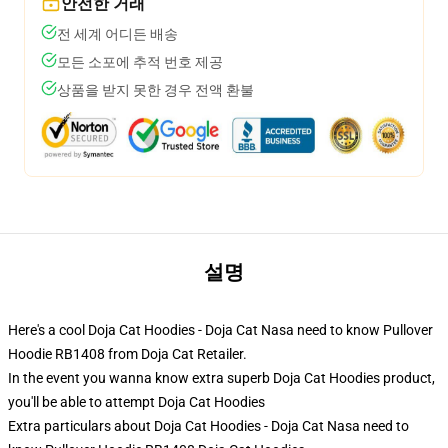
안전한 거래
전 세계 어디든 배송
모든 소포에 추적 번호 제공
상품을 받지 못한 경우 전액 환불
설명
Here's a cool Doja Cat Hoodies - Doja Cat Nasa need to know Pullover
Hoodie RB1408 from Doja Cat Retailer.
In the event you wanna know extra superb Doja Cat Hoodies product,
you'll be able to attempt
Doja Cat Hoodies
Extra particulars about Doja Cat Hoodies - Doja Cat Nasa need to