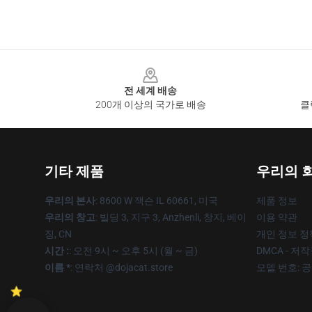
Footer
전 세계 배송
200개 이상의 국가로 배송
클
기타 제품
우리의 
우리의 본사
: 8600 W 잭슨 IL 60661, 미국
제품 정보
우리의 창고
: 빌딩 3, 지구 3, Anzhenli, 창지, 베이
이용 약관
징, CN
개인 정보 정
시간 :
: 오전 9시 ~ 오후 5시 (월 ~ 금)
DMCA - 저
이름 *
: 연락처 @dojacat.store
모델 번호: 