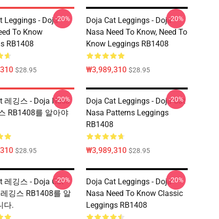
-20%
-20%
t Leggings - Doja
Doja Cat Leggings - Doja
eed To Know
Nasa Need To Know, Need To
gs RB1408
Know Leggings RB1408
,310
₩3,989,310
$28.95
$28.95
-20%
-20%
at 레깅스 - Doja Nasa
Doja Cat Leggings - Doja Cat
스 RB1408를 알아야
Nasa Patterns Leggings
RB1408
,310
₩3,989,310
$28.95
$28.95
-20%
-20%
at 레깅스 - Doja Cat
Doja Cat Leggings - Doja
 레깅스 RB1408를 알
Nasa Need To Know Classic
다.
Leggings RB1408