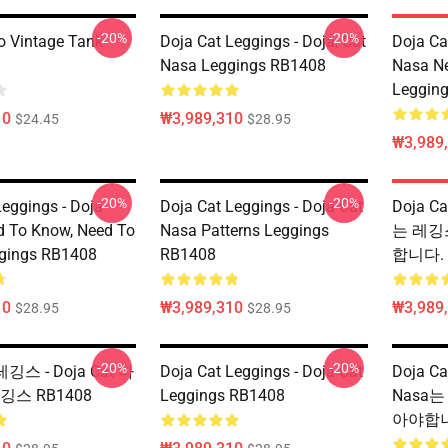
-20%
-20%
 Vintage Tank
Doja Cat Leggings - Doja, Cat
Doja Ca
Nasa Leggings RB1408
Nasa N
Leggin
10
₩3,989,310
$24.45
$28.95
₩3,989
-20%
-20%
Leggings - Doja
Doja Cat Leggings - Doja Cat
Doja C
 To Know, Need To
Nasa Patterns Leggings
는 레깅
gings RB1408
RB1408
합니다.
10
₩3,989,310
₩3,989
$28.95
$28.95
-20%
-20%
 레깅스 - Doja Cat 나
Doja Cat Leggings - Doja Cat
Doja C
깅스 RB1408
Leggings RB1408
Nasa는
아야합니