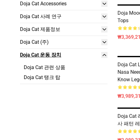
Doja Cat Accessories
Doja Mooo
Doja Cat 사례 연구
Tops
Doja Cat 제품정보
₩3,369,2
Doja Cat (주)
Doja Cat 운동 장치
Doja Cat 
Doja Cat 관련 상품
Nasa Need
Doja Cat 탱크 탑
Know Leg
₩3,989,3
Doja Cat
사 패턴 레