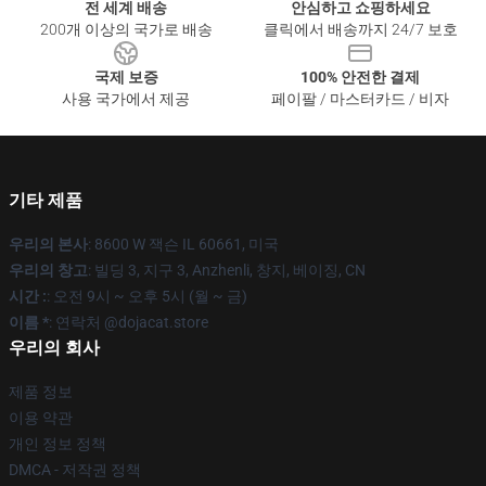
전 세계 배송
안심하고 쇼핑하세요
200개 이상의 국가로 배송
클릭에서 배송까지 24/7 보호
국제 보증
100% 안전한 결제
사용 국가에서 제공
페이팔 / 마스터카드 / 비자
기타 제품
우리의 본사
: 8600 W 잭슨 IL 60661, 미국
우리의 창고
: 빌딩 3, 지구 3, Anzhenli, 창지, 베이징, CN
시간 :
: 오전 9시 ~ 오후 5시 (월 ~ 금)
이름 *
: 연락처 @dojacat.store
우리의 회사
제품 정보
이용 약관
개인 정보 정책
DMCA - 저작권 정책