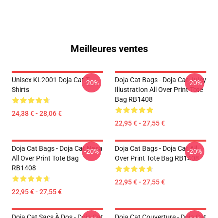
Meilleures ventes
Unisex KL2001 Doja Cat T-
Doja Cat Bags - Doja Cat JuIcy
-20%
-20%
Shirts
IllustratIon All Over Print Tote
Bag RB1408
24,38 € - 28,06 €
22,95 € - 27,55 €
Doja Cat Bags - Doja Cat Nasa
Doja Cat Bags - Doja Cat All
-20%
-20%
All Over Print Tote Bag
Over Print Tote Bag RB1408
RB1408
22,95 € - 27,55 €
22,95 € - 27,55 €
Doja Cat Sacs À Dos - Doja Cat
Doja Cat Couverture - Doja Cat