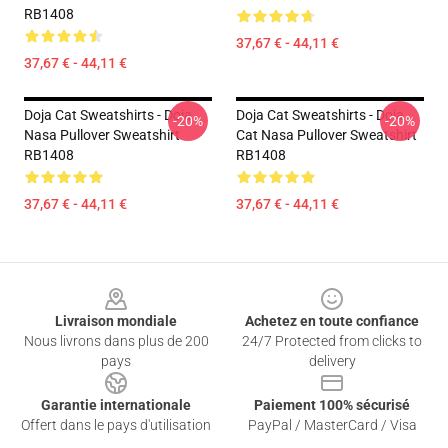
RB1408
37,67 € - 44,11 €
37,67 € - 44,11 €
Doja Cat Sweatshirts - Doja
Doja Cat Sweatshirts - Doja
-20%
-20%
Nasa Pullover Sweatshirt
Cat Nasa Pullover Sweatshirt
RB1408
RB1408
37,67 € - 44,11 €
37,67 € - 44,11 €
Footer
Livraison mondiale
Achetez en toute confiance
Nous livrons dans plus de 200
24/7 Protected from clicks to
pays
delivery
Garantie internationale
Paiement 100% sécurisé
Offert dans le pays d'utilisation
PayPal / MasterCard / Visa