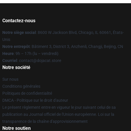
Contactez-nous
Notre siège social
: 8600 W Jackson Blvd, Chicago, IL 60661, États-
Unis
Notre entrepôt
: Bâtiment 3, District 3, Anzhenli, Changji, Beijing, CN
Heure
: 9h – 17h (lu – vendredi)
Courriel
: contact@dojacat.store
Notre société
Sur nous
Conditions générales
Politiques de confidentialité
DMCA - Politique sur le droit d'auteur
Le présent règlement entre en vigueur le jour suivant celui de sa
publication au Journal officiel de l'Union européenne. Loi sur la
transparence de la chaîne d'approvisionnement
Notre soutien