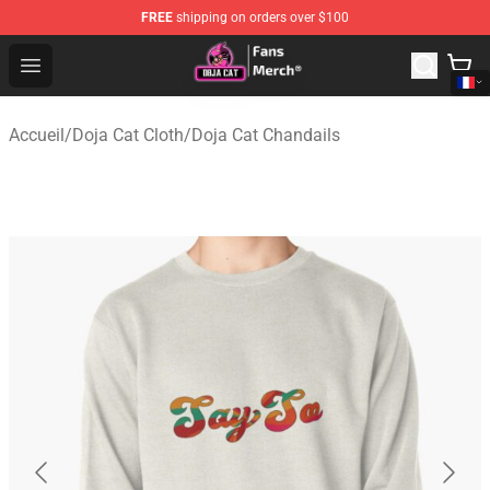
FREE
shipping on orders over $100
Doja Cat Store - Official Doja Cat Merchandise Shop
Open menu
Accueil
/
Doja Cat Cloth
/
Doja Cat Chandails