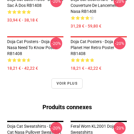
-20%
-20%
Sac À Dos RB1408
Couverture De Lancement
Nasa RB1408
33,94 € - 38,18 €
31,28 € - 59,80 €
Doja Cat Posters - Doja Cat
Doja Cat Posters - Doja Cat
-20%
-20%
Nasa Need To Know Poster
Planet Her Retro Poster
RB1408
RB1408
18,21 € - 42,22 €
18,21 € - 42,22 €
VOIR PLUS
Produits connexes
Doja Cat Sweatshirts - Doja
Feral Worn KL2001 Doja Cat
-20%
-20%
Cat Nasa Pullover Sweatshirt
Sweatshirts