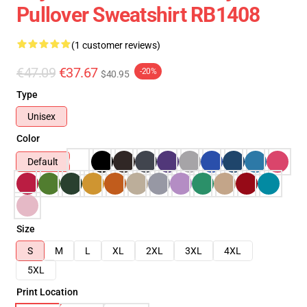
Pullover Sweatshirt RB1408
(1 customer reviews)
€47.09
€37.67
-20%
$40.95
Type
Unisex
Color
Default
Size
S
M
L
XL
2XL
3XL
4XL
5XL
Print Location