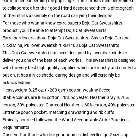
content her concerning the pop singer. The 2 artists then determined
to collaborate after their good friend despatched them a photograph
of their shirts assembly on the road carrying their designs.
For those who wanna know extra superb Doja Cat Sweatshirts
product, you'll be able to attempt
Doja Cat Sweatshirts
Extra particulars about Doja Cat Sweatshirts - Say so Doja Cat and
Nicki Minaj Pullover Sweatshirt RB1408 Doja Cat Sweatshirts
This Doja Cat sweatshirt has been designed by inventive minds to
deliver you one of the best of each worlds. This sweatshirt is designed
with the very best high quality supplies which are mushy and comfy to
put on. It has a Nice shade, daring design and will certainly be
acknowledged!
Heavyweight 8.25 oz. (~280 gsm) cotton-wealthy fleece
Stable colours are 80% cotton, 20% polyester. Heather Gray is 70%
cotton, 30% polyester. Charcoal Heather is 60% cotton, 40% polyester
Entrance pouch pocket, matching drawstring and rib cuffs
Ethically sourced following the World Accountable Attire Practices
Requirements
Observe: For those who like your hoodies dishevelled go 2 sizes up