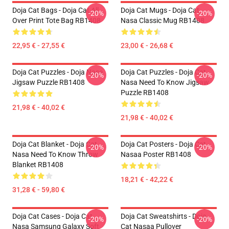
Doja Cat Bags - Doja Cat All
Doja Cat Mugs - Doja Cat
-20%
-20%
Over Print Tote Bag RB1408
Nasa Classic Mug RB1408
22,95 € - 27,55 €
23,00 € - 26,68 €
Doja Cat Puzzles - Doja Nasa
Doja Cat Puzzles - Doja Cat
-20%
-20%
Jigsaw Puzzle RB1408
Nasa Need To Know Jigsaw
Puzzle RB1408
21,98 € - 40,02 €
21,98 € - 40,02 €
Doja Cat Blanket - Doja Cat
Doja Cat Posters - Doja Cat
-20%
-20%
Nasa Need To Know Throw
Nasaa Poster RB1408
Blanket RB1408
18,21 € - 42,22 €
31,28 € - 59,80 €
Doja Cat Cases - Doja Cat
Doja Cat Sweatshirts - Doja
-20%
-20%
Nasa Samsung Galaxy Soft
Cat Nasaa Pullover