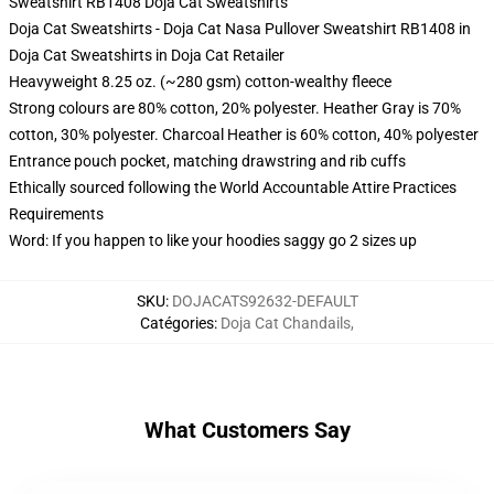
Sweatshirt RB1408 Doja Cat Sweatshirts
Doja Cat Sweatshirts - Doja Cat Nasa Pullover Sweatshirt RB1408 in
Doja Cat Sweatshirts in Doja Cat Retailer
Heavyweight 8.25 oz. (~280 gsm) cotton-wealthy fleece
Strong colours are 80% cotton, 20% polyester. Heather Gray is 70%
cotton, 30% polyester. Charcoal Heather is 60% cotton, 40% polyester
Entrance pouch pocket, matching drawstring and rib cuffs
Ethically sourced following the World Accountable Attire Practices
Requirements
Word: If you happen to like your hoodies saggy go 2 sizes up
SKU
:
DOJACATS92632-DEFAULT
Catégories
:
Doja Cat Chandails
,
What Customers Say