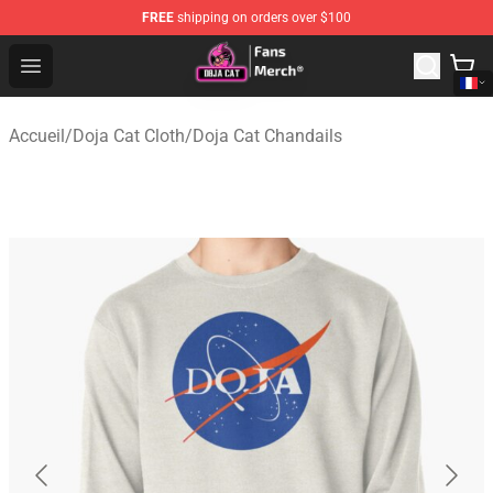
FREE
shipping on orders over $100
Doja Cat Store - Official Doja Cat Merchandise Shop
Open menu
Accueil
/
Doja Cat Cloth
/
Doja Cat Chandails