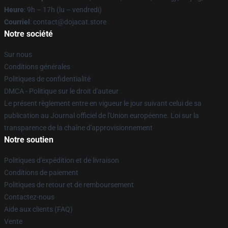
Heure
: 9h – 17h (lu – vendredi)
Courriel
: contact@dojacat.store
Notre société
Sur nous
Conditions générales
Politiques de confidentialité
DMCA - Politique sur le droit d'auteur
Le présent règlement entre en vigueur le jour suivant celui de sa
publication au Journal officiel de l'Union européenne. Loi sur la
transparence de la chaîne d'approvisionnement
Notre soutien
Politiques d'expédition et de livraison
Conditions de paiement
Politiques de retour et de remboursement
Contactez-nous
Aide aux clients (FAQ)
Vente