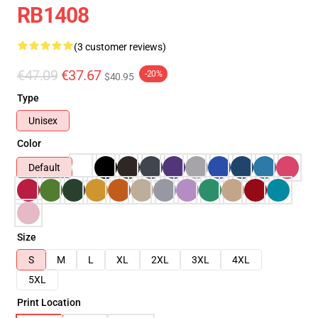
RB1408
(3 customer reviews)
€47.09
€37.67
-20%
$40.95
Type
Unisex
Color
Default
Size
S
M
L
XL
2XL
3XL
4XL
5XL
Print Location