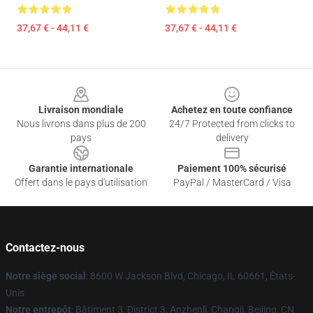
37,67 € - 44,11 €
37,67 € - 44,11 €
Footer
Livraison mondiale
Achetez en toute confiance
Nous livrons dans plus de 200
24/7 Protected from clicks to
pays
delivery
Garantie internationale
Paiement 100% sécurisé
Offert dans le pays d'utilisation
PayPal / MasterCard / Visa
Contactez-nous
Notre siège social
: 8600 W Jackson Blvd, Chicago, IL 60661, États-
Unis
Notre entrepôt
: Bâtiment 3, District 3, Anzhenli, Changji, Beijing, CN