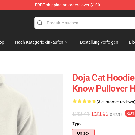
FREE
shipping on orders over $100
op
Nach Kategorie einkaufen
Bestellung verfolgen
Bl
Doja Cat Hoodie
Know Pullover 
(3 customer reviews
£42.41
£33.93
-20%
$42.95
Type
Unisex