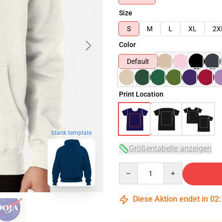
Size
S
M
L
XL
2X
Color
Default
Print Location
blank template
Größentabelle anzeigen
Quantity
Diese Aktion endet in
02