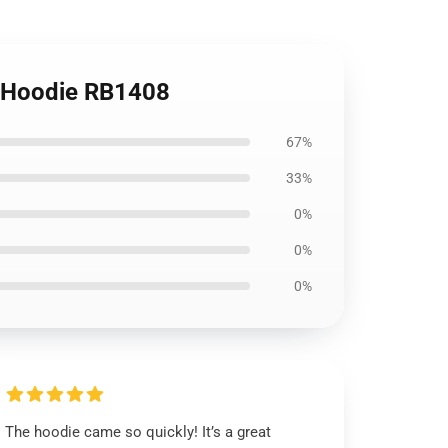
r Hoodie RB1408
67%
33%
0%
0%
0%
The hoodie came so quickly! It’s a great