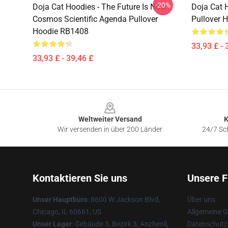
-20%
Doja Cat Hoodies - The Future Is Now
Doja Cat 
Cosmos Scientific Agenda Pullover
Pullover 
Hoodie RB1408
33,93 £ - 
33,93 £ - 39,46 £
Footer
Weltweiter Versand
K
Wir versenden in über 200 Länder
24/7 Sch
Kontaktieren Sie uns
Unsere F
Unser Hauptbüro
: 8600 W Jackson Blvd,
Über uns
Chicago, IL 60661, US
Allgemeine 
Unser Lager
: Gebäude 3, Bezirk 3, Anzhenli,
Datenschutzr