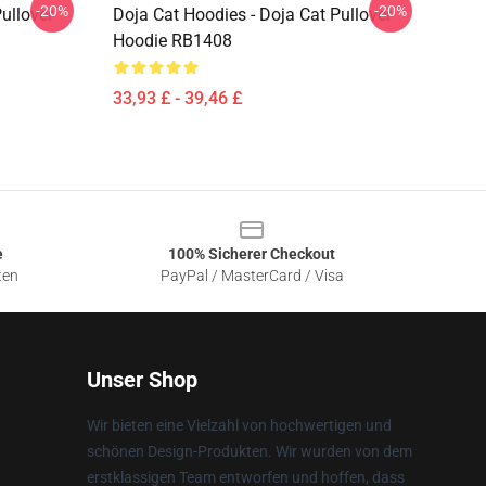
-20%
-20%
ullover
Doja Cat Hoodies - Doja Cat Pullover
Hoodie RB1408
33,93 £ - 39,46 £
e
100% Sicherer Checkout
ten
PayPal / MasterCard / Visa
Unser Shop
Wir bieten eine Vielzahl von hochwertigen und
schönen Design-Produkten. Wir wurden von dem
erstklassigen Team entworfen und hoffen, dass