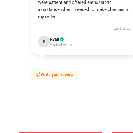
were patient and offered enthusiastic
assistance when I needed to make changes to
my order.
Jan 6, 2025
Ryan
R
Verified owner
Write your review