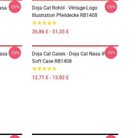
-20%
-20%
asa
Doja Cat Rohöl - VIntage-Logo
Illustration Pfeildecke RB1408
26,86 £ - 51,35 £
-20%
-20%
Nasa
Doja Cat Cases - Doja Cat Nasa IPhone
Soft Case RB1408
12,71 £ - 13,82 £