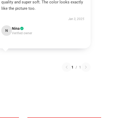
quality and super soft. The color looks exactly
like the picture too.
Jan 3, 2025
Nina
N
Verified owner
1
/
1