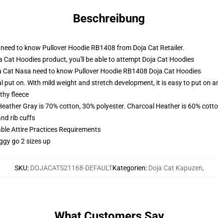
Beschreibung
a need to know Pullover Hoodie RB1408 from Doja Cat Retailer.
 Cat Hoodies product, you'll be able to attempt
Doja Cat Hoodies
oja Cat Nasa need to know Pullover Hoodie RB1408 Doja Cat Hoodies
l put on. With mild weight and stretch development, it is easy to put on a
thy fleece
Heather Gray is 70% cotton, 30% polyester. Charcoal Heather is 60% cott
nd rib cuffs
able Attire Practices Requirements
ggy go 2 sizes up
SKU
:
DOJACATS21168-DEFAULT
Kategorien
:
Doja Cat Kapuzen
,
What Customers Say