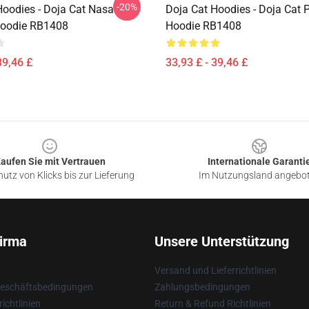
-20%
Hoodies - Doja Cat Nasa
Doja Cat Hoodies - Doja Cat P
Hoodie RB1408
Hoodie RB1408
39,46 £
33,93 £ - 39,46 £
aufen Sie mit Vertrauen
Internationale Garanti
utz von Klicks bis zur Lieferung
Im Nutzungsland angebo
irma
Unsere Unterstützung
Versand und Lieferrichtlinien
Geschäftsbedingungen
Zahlungsbedingungen
ichtlinien
Return & Refund Richtlinien