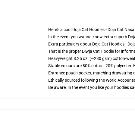
Here's a cool Doja Cat Hoodies - Doja Cat Nas
In the event you wanna know extra superb Doja
Extra particulars about Doja Cat Hoodies - D
That is the proper Diwja Cat Hoodie for informa
Heavyweight 8.25 oz. (~280 gsm) cotton-weal
Stable colours are 80% cotton, 20% polyester. 
Entrance pouch pocket, matching drawstring a
Ethically sourced following the World Account
Be aware: In the event you like your hoodies sa