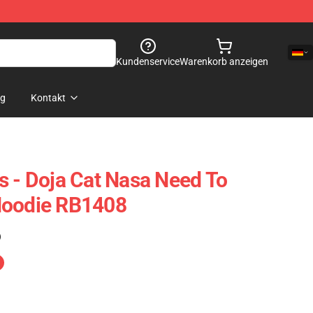
Kundenservice
Warenkorb anzeigen
og
Kontakt
s - Doja Cat Nasa Need To
Hoodie RB1408
)