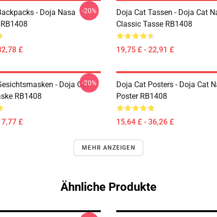
-20%
Backpacks - Doja Nasa
Doja Cat Tassen - Doja Cat N
 RB1408
Classic Tasse RB1408
32,78 £
19,75 £ - 22,91 £
-20%
Gesichtsmasken - Doja Cat
Doja Cat Posters - Doja Cat 
aske RB1408
Poster RB1408
17,77 £
15,64 £ - 36,26 £
MEHR ANZEIGEN
Ähnliche Produkte