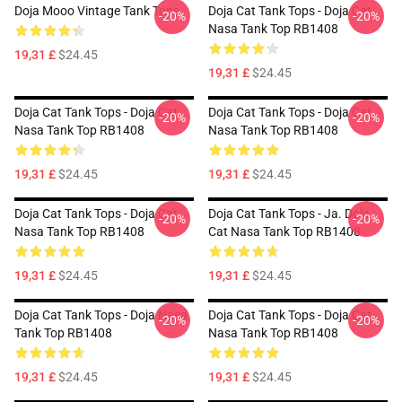
Doja Mooo Vintage Tank Tops
Doja Cat Tank Tops - Doja Cat
-20%
-20%
Nasa Tank Top RB1408
19,31 £
$24.45
19,31 £
$24.45
Doja Cat Tank Tops - Doja Cat
Doja Cat Tank Tops - Doja Cat
-20%
-20%
Nasa Tank Top RB1408
Nasa Tank Top RB1408
19,31 £
$24.45
19,31 £
$24.45
Doja Cat Tank Tops - Doja Cat
Doja Cat Tank Tops - Ja. Doja
-20%
-20%
Nasa Tank Top RB1408
Cat Nasa Tank Top RB1408
19,31 £
$24.45
19,31 £
$24.45
Doja Cat Tank Tops - Doja Nasa
Doja Cat Tank Tops - Doja Cat
-20%
-20%
Tank Top RB1408
Nasa Tank Top RB1408
19,31 £
$24.45
19,31 £
$24.45