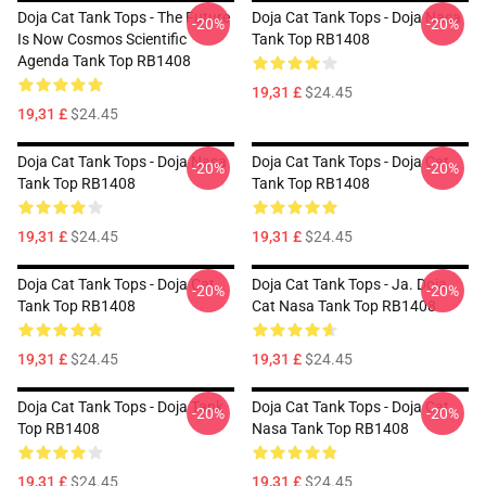
Doja Cat Tank Tops - The Future
Doja Cat Tank Tops - Doja Nasa
-20%
-20%
Is Now Cosmos Scientific
Tank Top RB1408
Agenda Tank Top RB1408
19,31 £
$24.45
19,31 £
$24.45
Doja Cat Tank Tops - Doja Nasa
Doja Cat Tank Tops - Doja Cat
-20%
-20%
Tank Top RB1408
Tank Top RB1408
19,31 £
$24.45
19,31 £
$24.45
Doja Cat Tank Tops - Doja Cat
Doja Cat Tank Tops - Ja. Doja
-20%
-20%
Tank Top RB1408
Cat Nasa Tank Top RB1408
19,31 £
$24.45
19,31 £
$24.45
Doja Cat Tank Tops - Doja Tank
Doja Cat Tank Tops - Doja Cat
-20%
-20%
Top RB1408
Nasa Tank Top RB1408
19,31 £
$24.45
19,31 £
$24.45