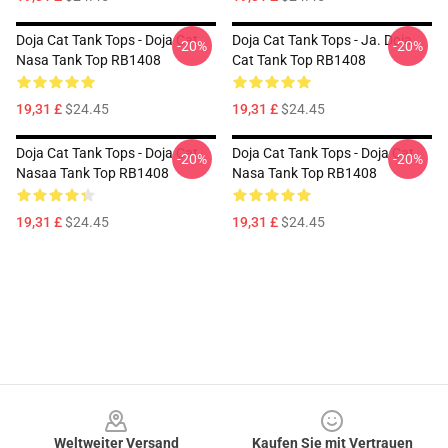
Doja Cat Tank Tops - Doja Cat
Doja Cat Tank Tops - Ja. Doja
-20%
-20%
Nasa Tank Top RB1408
Cat Tank Top RB1408
19,31 £
$24.45
19,31 £
$24.45
Doja Cat Tank Tops - Doja Cat
Doja Cat Tank Tops - Doja Cat
-20%
-20%
Nasaa Tank Top RB1408
Nasa Tank Top RB1408
19,31 £
$24.45
19,31 £
$24.45
Footer
Weltweiter Versand
Kaufen Sie mit Vertrauen