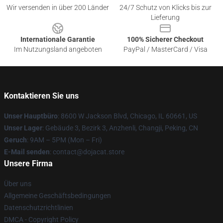
Wir versenden in über 200 Länder
24/7 Schutz von Klicks bis zur
Lieferung
Internationale Garantie
100% Sicherer Checkout
Im Nutzungsland angeboten
PayPal / MasterCard / Visa
Kontaktieren Sie uns
Unser Hauptbüro
: 8600 W Jackson Blvd, Chicago, IL 60661, US
Unser Lager
: Gebäude 3, Bezirk 3, Anzhenli, Changji, Peking, CN
Geruch
: 9AM – 5PM (Mon – Fri)
E-Mail senden
: contact@dojacat.store
Unsere Firma
Über uns
Allgemeine Geschäftsbedingungen
Datenschutzrichtlinien
DMCA - Copyright Policy