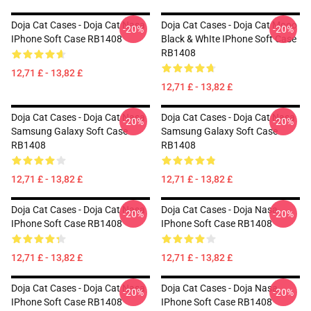
Doja Cat Cases - Doja Cat Nasa
Doja Cat Cases - Doja Cat Mooo
-20%
-20%
IPhone Soft Case RB1408
Black & WhIte IPhone Soft Case
RB1408
12,71 £ - 13,82 £
12,71 £ - 13,82 £
Doja Cat Cases - Doja Cat Nasa
Doja Cat Cases - Doja Cat Nasa
-20%
-20%
Samsung Galaxy Soft Case
Samsung Galaxy Soft Case
RB1408
RB1408
12,71 £ - 13,82 £
12,71 £ - 13,82 £
Doja Cat Cases - Doja Cat Nasa
Doja Cat Cases - Doja Nasa
-20%
-20%
IPhone Soft Case RB1408
IPhone Soft Case RB1408
12,71 £ - 13,82 £
12,71 £ - 13,82 £
Doja Cat Cases - Doja Cat Nasa
Doja Cat Cases - Doja Nasa
-20%
-20%
IPhone Soft Case RB1408
IPhone Soft Case RB1408