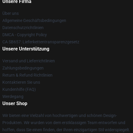
Unsere Firma
Über uns
Allgemeine Geschäftsbedingungen
Datenschutzrichtlinien
DMCA - Copyright Policy
CA SB657: Lieferkettentransparenzgesetz
Unsere Unterstützung
Versand und Lieferrichtlinien
Zahlungsbedingungen
Return & Refund Richtlinien
Kontaktieren Sie uns
Kundenhilfe (FAQ)
Werdegang
Unser Shop
Wir bieten eine Vielzahl von hochwertigen und schönen Design-
Produkten. Wir wurden von dem erstklassigen Team entworfen und
hoffen, dass Sie einen finden, der Ihren einzigartigen Stil widerspiegelt.