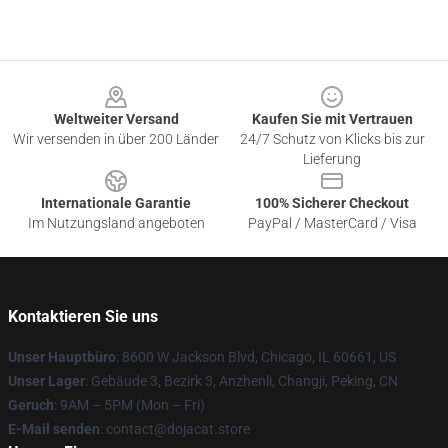
Footer
Weltweiter Versand
Kaufen Sie mit Vertrauen
Wir versenden in über 200 Länder
24/7 Schutz von Klicks bis zur
Lieferung
Internationale Garantie
100% Sicherer Checkout
Im Nutzungsland angeboten
PayPal / MasterCard / Visa
Kontaktieren Sie uns
Unser Hauptbüro
: 8600 W Jackson Blvd, Chicago, IL 60661, US
Unser Lager
: Gebäude 3, Bezirk 3, Anzhenli, Changji, Peking, CN
Geruch
: 9AM – 5PM (Mon – Fri)
E-Mail senden
: contact@dojacat.store