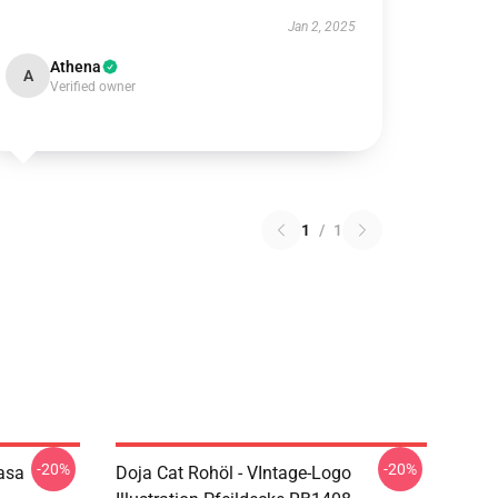
Jan 2, 2025
Athena
A
Verified owner
1
/
1
-20%
-20%
asa
Doja Cat Rohöl - VIntage-Logo