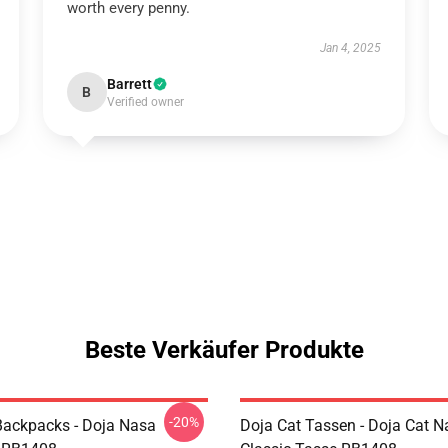
worth every penny.
Jan 4, 2025
Barrett
B
Verified owner
Beste Verkäufer Produkte
-20%
Backpacks - Doja Nasa
Doja Cat Tassen - Doja Cat N