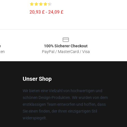
20,93 £ - 24,09 £
e
100% Sicherer Checkout
ten
PayPal / MasterCard / Visa
Unser Shop
Wir bieten eine Vielzahl von hochwertigen und
schönen Design-Produkten. Wir wurden von dem
erstklassigen Team entworfen und hoffen, dass
Sie einen finden, der Ihren einzigartigen Stil
widerspiegelt.