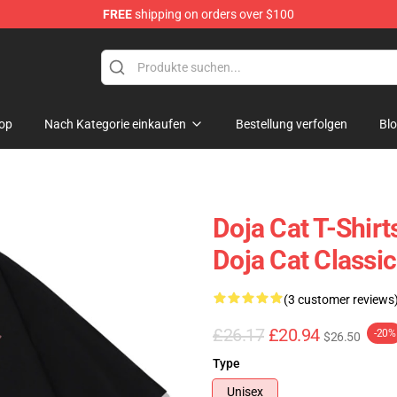
FREE
shipping on orders over $100
op
Nach Kategorie einkaufen
Bestellung verfolgen
Bl
Doja Cat T-Shirt
Doja Cat Classic
(3 customer reviews
£26.17
£20.94
-20%
$26.50
Type
Unisex