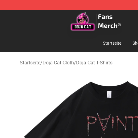
Doja Cat Store - Official Doja Cat Merchandise Shop
Startseite
Sh
Startseite
/
Doja Cat Cloth
/
Doja Cat T-Shirts