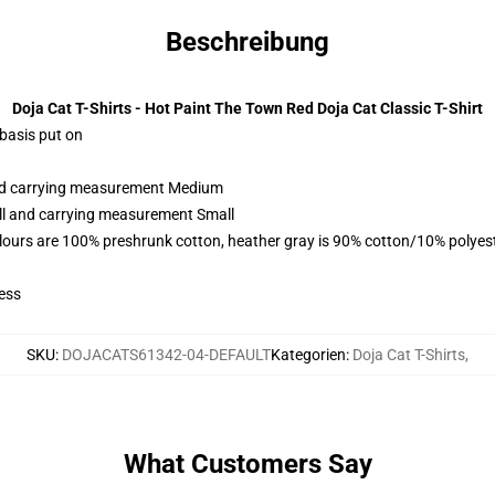
Beschreibung
Doja Cat T-Shirts - Hot Paint The Town Red Doja Cat Classic T-Shirt
 basis put on
and carrying measurement Medium
all and carrying measurement Small
lours are 100% preshrunk cotton, heather gray is 90% cotton/10% polyes
ess
SKU
:
DOJACATS61342-04-DEFAULT
Kategorien
:
Doja Cat T-Shirts
,
What Customers Say