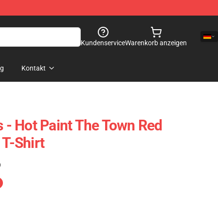
Kundenservice
Warenkorb anzeigen
og
Kontakt
s - Hot Paint The Town Red
 T-Shirt
)