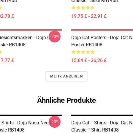
 RB1408
Classic Tasse RB1408
32,78 £
19,75 £ - 22,91 £
-20%
Gesichtsmasken - Doja Cat
Doja Cat Posters - Doja Cat 
aske RB1408
Poster RB1408
17,77 £
15,64 £ - 36,26 £
MEHR ANZEIGEN
Ähnliche Produkte
-20%
-Shirts - Doja Nasa Need To
Doja Cat T-Shirts - Doja Cat 
ssic RB1408
Classic T-Shirt RB1408