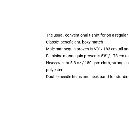
The usual, conventional t-shirt for on a regular
Classic, beneficiant, boxy match
Male mannequin proven is 6'0" / 183 cm tall 
Feminine mannequin proven is 5'8" / 173 cm t
Heavyweight 5.3 oz / 180 gsm cloth, strong co
polyester
Double-needle hems and neck band for sturdin