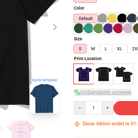
Color
Default
Size
S
M
L
XL
2X
Print Location
blank template
Größentabelle anzeigen
Quantity
Diese Aktion endet in
01