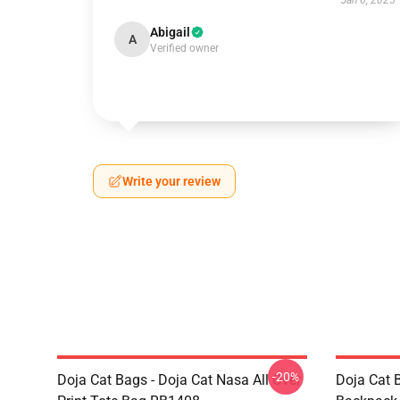
Jan 6, 2025
Abigail
A
Verified owner
Write your review
-20%
Doja Cat Bags - Doja Cat Nasa All Over
Doja Cat 