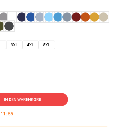
L
3XL
4XL
5XL
IN DEN WARENKORB
:
11
:
54