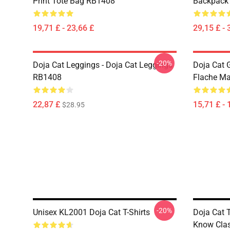
Print Tote Bag RB1408
Backpack
19,71 £ - 23,66 £
29,15 £ - 
-20%
Doja Cat Leggings - Doja Cat Leggings
Doja Cat 
RB1408
Flache M
22,87 £
15,71 £ - 
$28.95
-20%
Unisex KL2001 Doja Cat T-Shirts
Doja Cat T
Know Cla