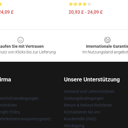
24,09 £
20,93 £ - 24,09 £
aufen Sie mit Vertrauen
Internationale Garanti
utz von Klicks bis zur Lieferung
Im Nutzungsland angebo
irma
Unsere Unterstützung
Versand und Lieferrichtlinien
Geschäftsbedingungen
Zahlungsbedingungen
ichtlinien
Return & Refund Richtlinien
ight Policy
Kontaktieren Sie uns
eferkettentransparenzgesetz
Kundenhilfe (FAQ)
Werdegang