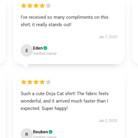
I’ve received so many compliments on this
shirt; it really stands out!
Jan 7, 2025
Eden
E
Verified owner
Such a cute Doja Cat shirt! The fabric feels
wonderful, and it arrived much faster than I
expected. Super happy!
Jan 2, 2025
Reuben
R
Verified owner