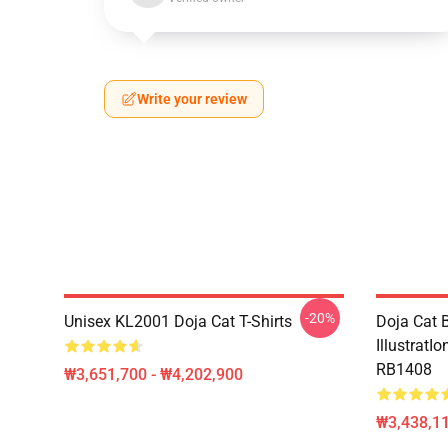
Write your review
-20%
Unisex KL2001 Doja Cat T-Shirts
Doja Cat B
IllustratI
RB1408
₩3,651,700 - ₩4,202,900
₩3,438,11