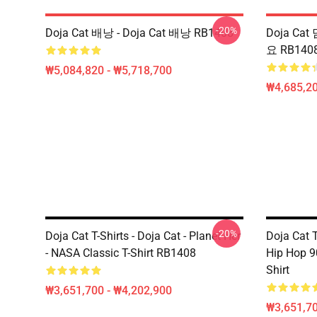
-20%
Doja Cat 배낭 - Doja Cat 배낭 RB1408
Doja Cat 
요 RB140
₩5,084,820 - ₩5,718,700
₩4,685,20
-20%
Doja Cat T-Shirts - Doja Cat - Planet Her
Doja Cat 
- NASA Classic T-Shirt RB1408
Hip Hop 90
Shirt
₩3,651,700 - ₩4,202,900
₩3,651,70