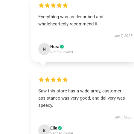
Everything was as described and I
wholeheartedly recommend it.
Jan 7, 2025
Nora
N
Verified owner
Saw this store has a wide array, customer
assistance was very good, and delivery was
speedy.
Jan 3, 2025
Ella
E
Verified owner