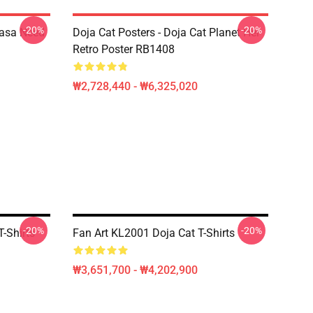
-20%
-20%
Nasa Need
Doja Cat Posters - Doja Cat Planet Her
Retro Poster RB1408
₩2,728,440 - ₩6,325,020
-20%
-20%
-Shirts
Fan Art KL2001 Doja Cat T-Shirts
₩3,651,700 - ₩4,202,900