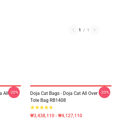
1
/
1
-20%
-20%
a All Over
Doja Cat Bags - Doja Cat All Over Print
Tote Bag RB1408
₩3,438,110 - ₩4,127,110