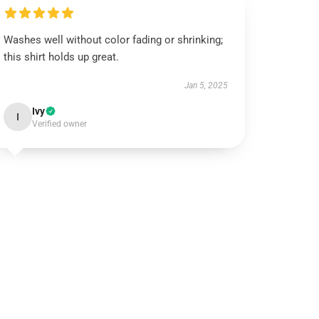
Washes well without color fading or shrinking;
this shirt holds up great.
Jan 5, 2025
Ivy
I
Verified owner