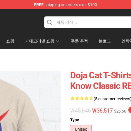
FREE
shipping on orders over $100
쇼핑
카테고리별 쇼핑
주문 추적
블로그
연락
Doja Cat T-Shirt
Know Classic R
(5 customer reviews
₩45,646
₩36,517
$26.50
Type
Unisex