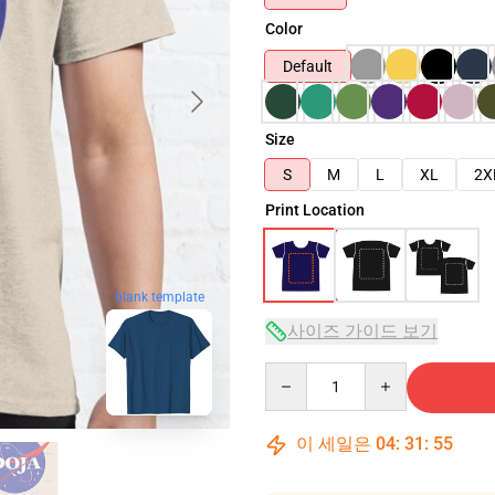
Color
Default
Size
S
M
L
XL
2X
Print Location
blank template
사이즈 가이드 보기
Quantity
이 세일은
04
:
31
:
54