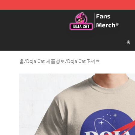
Doja Cat Store - Official Doja Cat Merchandise Shop
홈
홈
/
Doja Cat 제품정보
/
Doja Cat T-셔츠