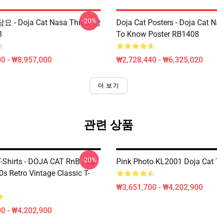
-20%
담요 - Doja Cat Nasa Throw 담
Doja Cat Posters - Doja Cat 
8
To Know Poster RB1408
0 - ₩8,957,000
₩2,728,440 - ₩6,325,020
더 보기
관련 상품
-20%
T-Shirts - DOJA CAT RnB Rap
Pink Photo KL2001 Doja Cat T
s Retro Vintage Classic T-
₩3,651,700 - ₩4,202,900
0 - ₩4,202,900