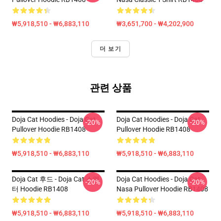
₩5,918,510 - ₩6,883,110
₩3,651,700 - ₩4,202,900
더 보기
관련 상품
Doja Cat Hoodies - Doja Cat
Doja Cat Hoodies - Doja Cat
-20%
-20%
Pullover Hoodie RB1408
Pullover Hoodie RB1408
₩5,918,510 - ₩6,883,110
₩5,918,510 - ₩6,883,110
Doja Cat 후드 - Doja Cat 스웨
Doja Cat Hoodies - Doja Cat
-20%
-20%
터 Hoodie RB1408
Nasa Pullover Hoodie RB1408
₩5,918,510 - ₩6,883,110
₩5,918,510 - ₩6,883,110