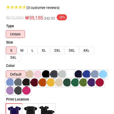
(3 customer reviews)
₩73,981
₩59,185
-20%
$42.95
Type
Unisex
Size
S
M
L
XL
2XL
3XL
4XL
5XL
Color
Default
Print Location