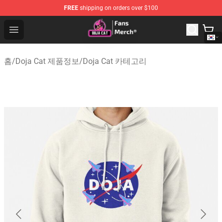
FREE
shipping on orders over $100
Doja Cat Store - Official Doja Cat Merchandise Shop
Open menu
홈
/
Doja Cat 제품정보
/
Doja Cat 카테고리