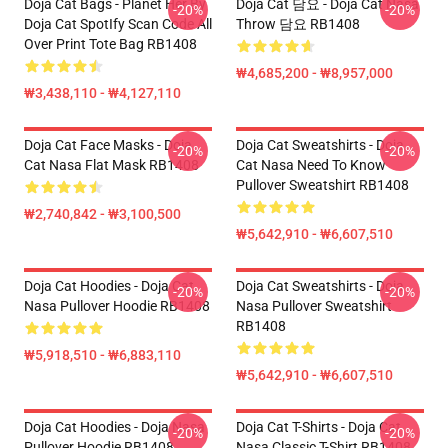
Doja Cat Bags - Planet Her By
Doja Cat 담요 - Doja Cat Nasa
-20%
-20%
Doja Cat SpotIfy Scan Code All
Throw 담요 RB1408
Over Print Tote Bag RB1408
₩4,685,200 - ₩8,957,000
₩3,438,110 - ₩4,127,110
Doja Cat Face Masks - Doja
Doja Cat Sweatshirts - Doja
-20%
-20%
Cat Nasa Flat Mask RB1408
Cat Nasa Need To Know
Pullover Sweatshirt RB1408
₩2,740,842 - ₩3,100,500
₩5,642,910 - ₩6,607,510
Doja Cat Hoodies - Doja Cat
Doja Cat Sweatshirts - Doja
-20%
-20%
Nasa Pullover Hoodie RB1408
Nasa Pullover Sweatshirt
RB1408
₩5,918,510 - ₩6,883,110
₩5,642,910 - ₩6,607,510
Doja Cat Hoodies - Doja Nasa
Doja Cat T-Shirts - Doja Cat
-20%
-20%
Pullover Hoodie RB1408
Nasa Classic T-Shirt RB1408