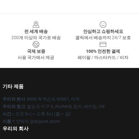
Footer
전 세계 배송
안심하고 쇼핑하세요
200개 이상의 국가로 배송
클릭에서 배송까지 24/7 보호
국제 보증
100% 안전한 결제
사용 국가에서 제공
페이팔 / 마스터카드 / 비자
기타 제품
우리의 본사
: 8600 W 잭슨 IL 60661, 미국
우리의 창고
: 빌딩 3, 지구 3, Anzhenli, 창지, 베이징, CN
시간 :
: 오전 9시 ~ 오후 5시 (월 ~ 금)
이름 *
: 연락처 @dojacat.store
우리의 회사