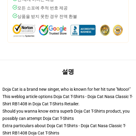
모든 소포에 추적 번호 제공
상품을 받지 못한 경우 전액 환불
설명
Doja Cat is a brand new singer, who is known for her hit tune "Mooo!"
This weblog article options Doja Cat T-Shirts - Doja Cat Nasa Classic T-
Shirt RB1408 in Doja Cat T-Shirts Retailer.
Should you wanna know extra superb Doja Cat T-Shirts product, you
possibly can attempt
Doja Cat T-Shirts
Extra particulars about Doja Cat T-Shirts - Doja Cat Nasa Classic T-
Shirt RB1408 Doja Cat T-Shirts