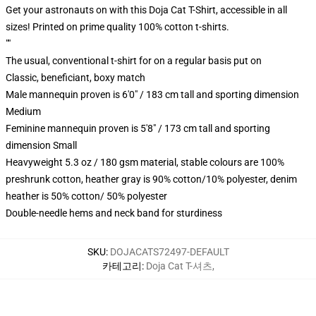
Get your astronauts on with this Doja Cat T-Shirt, accessible in all
sizes! Printed on prime quality 100% cotton t-shirts.
""
The usual, conventional t-shirt for on a regular basis put on
Classic, beneficiant, boxy match
Male mannequin proven is 6'0" / 183 cm tall and sporting dimension
Medium
Feminine mannequin proven is 5'8" / 173 cm tall and sporting
dimension Small
Heavyweight 5.3 oz / 180 gsm material, stable colours are 100%
preshrunk cotton, heather gray is 90% cotton/10% polyester, denim
heather is 50% cotton/ 50% polyester
Double-needle hems and neck band for sturdiness
SKU
:
DOJACATS72497-DEFAULT
카테고리
:
Doja Cat T-셔츠
,