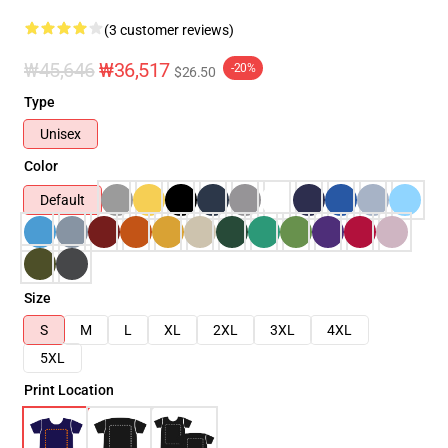
(3 customer reviews)
₩45,646
₩36,517
-20%
$26.50
Type
Unisex
Color
Default
Size
S
M
L
XL
2XL
3XL
4XL
5XL
Print Location