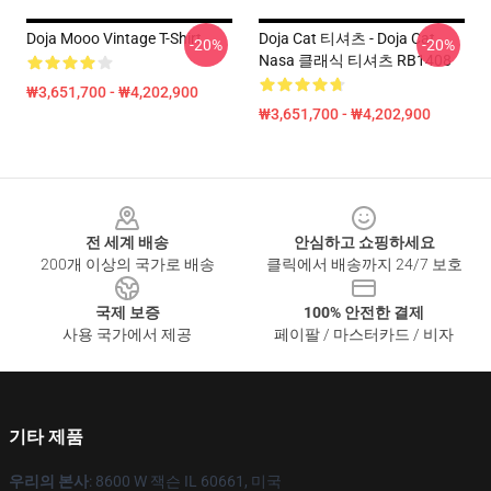
Doja Mooo Vintage T-Shirt
Doja Cat 티셔츠 - Doja Cat
-20%
-20%
Nasa 클래식 티셔츠 RB1408
₩3,651,700 - ₩4,202,900
₩3,651,700 - ₩4,202,900
Footer
전 세계 배송
안심하고 쇼핑하세요
200개 이상의 국가로 배송
클릭에서 배송까지 24/7 보호
국제 보증
100% 안전한 결제
사용 국가에서 제공
페이팔 / 마스터카드 / 비자
기타 제품
우리의 본사
: 8600 W 잭슨 IL 60661, 미국