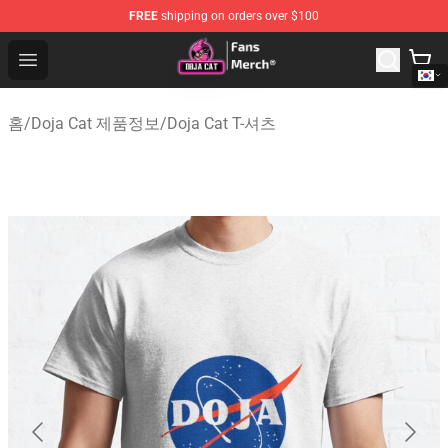
FREE
shipping on orders over $100
Doja Cat Store - Official Doja Cat Merchandise Shop
Open menu
홈
/
Doja Cat 제품정보
/
Doja Cat T-셔츠