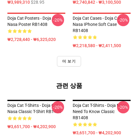
₩3,989,310
$28.95
₩2,740,842 - ₩3,100,500
Doja Cat Posters - Doja Cat
Doja Cat Cases - Doja Cat
-20%
-20%
Nasa Poster RB1408
Nasa IPhone Soft Case
RB1408
₩2,728,440 - ₩6,325,020
₩2,218,580 - ₩2,411,500
더 보기
관련 상품
Doja Cat T-Shirts - Doja Cat
Doja Cat T-Shirts - Doja Nasa
-20%
-20%
Nasa Classic T-Shirt RB1408
Need To Know Classic
RB1408
₩3,651,700 - ₩4,202,900
₩3,651,700 - ₩4,202,900