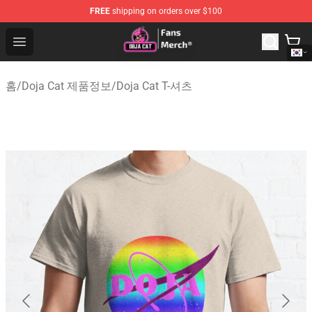
FREE
shipping on orders over $100
Doja Cat Store - Official Doja Cat Merchandise Shop
Open menu
홈
/
Doja Cat 제품정보
/
Doja Cat T-셔츠