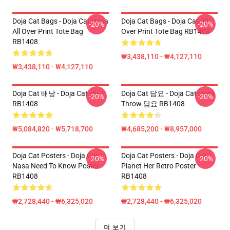
Doja Cat Bags - Doja Cat Nasa
Doja Cat Bags - Doja Cat All
-20%
-20%
All Over Print Tote Bag
Over Print Tote Bag RB1408
RB1408
₩3,438,110 - ₩4,127,110
₩3,438,110 - ₩4,127,110
Doja Cat 배낭 - Doja Cat 배낭
Doja Cat 담요 - Doja Cat Nasa
-20%
-20%
RB1408
Throw 담요 RB1408
₩5,084,820 - ₩5,718,700
₩4,685,200 - ₩8,957,000
Doja Cat Posters - Doja Cat
Doja Cat Posters - Doja Cat
-20%
-20%
Nasa Need To Know Poster
Planet Her Retro Poster
RB1408
RB1408
₩2,728,440 - ₩6,325,020
₩2,728,440 - ₩6,325,020
더 보기