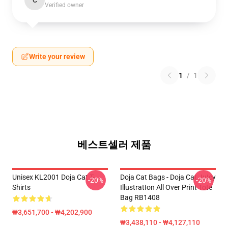
C
Verified owner
Write your review
1
/
1
베스트셀러 제품
Unisex KL2001 Doja Cat T-
Doja Cat Bags - Doja Cat JuIcy
-20%
-20%
Shirts
IllustratIon All Over Print Tote
Bag RB1408
₩3,651,700 - ₩4,202,900
₩3,438,110 - ₩4,127,110