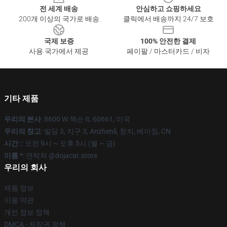
전 세계 배송
안심하고 쇼핑하세요
200개 이상의 국가로 배송
클릭에서 배송까지 24/7 보호
국제 보증
100% 안전한 결제
사용 국가에서 제공
페이팔 / 마스터카드 / 비자
기타 제품
우리의 본사
: 8600 W 잭슨 IL 60661, 미국
우리의 창고
: 빌딩 3, 지구 3, Anzhenli, 창지, 베이징, CN
시간 :
: 오전 9시 ~ 오후 5시 (월 ~ 금)
이름 *
: 연락처 @dojacat.store
우리의 회사
제품 정보
이용 약관
개인 정보 정책
DMCA - 저작권 정책