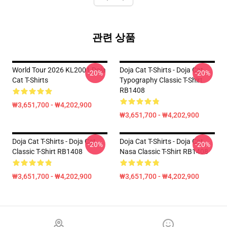
관련 상품
World Tour 2026 KL2001 Doja
Doja Cat T-Shirts - Doja Cat
-20%
-20%
Cat T-Shirts
Typography Classic T-Shirt
RB1408
₩3,651,700 - ₩4,202,900
₩3,651,700 - ₩4,202,900
Doja Cat T-Shirts - Doja Cat
Doja Cat T-Shirts - Doja Cat
-20%
-20%
Classic T-Shirt RB1408
Nasa Classic T-Shirt RB1408
₩3,651,700 - ₩4,202,900
₩3,651,700 - ₩4,202,900
Footer