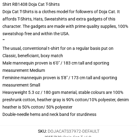
Shirt RB1408 Doja Cat T-Shirts
Doja Cat T-Shirts is a clothes model for followers of Doja Cat. It
affords T-Shirts, Hats, Sweatshirts and extra gadgets of this
character. The gadgets are made with prime quality supplies, 100%
sweatshop free and within the USA.
""
The usual, conventional t-shirt for on a regular basis put on
Classic, beneficiant, boxy match
Male mannequin proven is 6'0" / 183 cm tall and sporting
measurement Medium
Feminine mannequin proven is 5'8" / 173 cm tall and sporting
measurement Small
Heavyweight 5.3 oz / 180 gsm material, stable colours are 100%
preshrunk cotton, heather gray is 90% cotton/10% polyester, denim
heather is 50% cotton/ 50% polyester
Double-needle hems and neck band for sturdiness
SKU
:
DOJACATS37972-DEFAULT