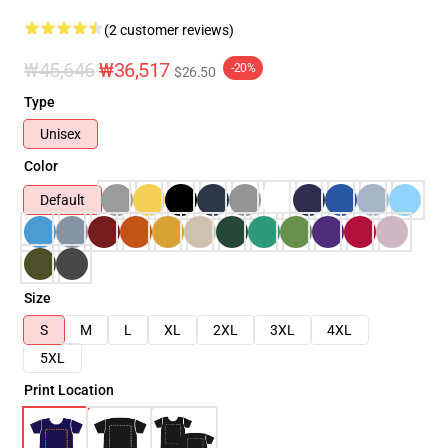
(2 customer reviews)
₩45,646
₩36,517
-20%
$26.50
Type
Unisex
Color
Default
Size
S
M
L
XL
2XL
3XL
4XL
5XL
Print Location