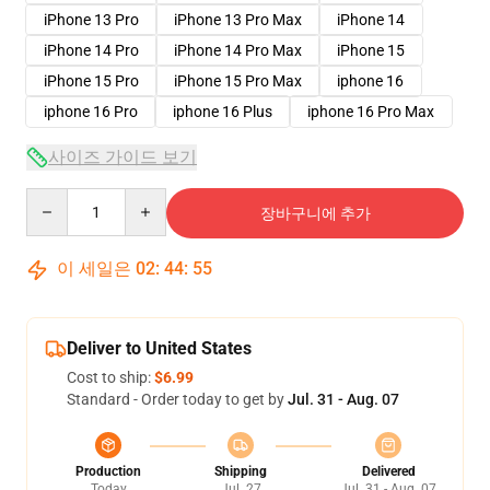
iPhone 13 Pro
iPhone 13 Pro Max
iPhone 14
iPhone 14 Pro
iPhone 14 Pro Max
iPhone 15
iPhone 15 Pro
iPhone 15 Pro Max
iphone 16
iphone 16 Pro
iphone 16 Plus
iphone 16 Pro Max
사이즈 가이드 보기
Quantity
장바구니에 추가
이 세일은
02
:
44
:
54
Deliver to United States
Cost to ship:
$6.99
Standard - Order today to get by
Jul. 31 - Aug. 07
Production
Shipping
Delivered
Today
Jul. 27
Jul. 31 - Aug. 07