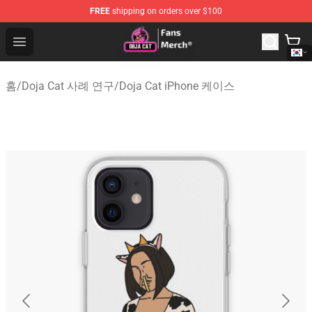
FREE
shipping on orders over $100
Doja Cat Store - Official Doja Cat Merchandise Shop
Open menu
홈
/
Doja Cat 사례 연구
/
Doja Cat iPhone 케이스