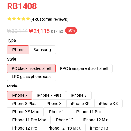
RB1408
(4 customer reviews)
₩30,144
₩24,115
-20%
$17.50
Type
iPhone
Samsung
Style
PC black frosted shell
RPC transparent soft shell
LPC glass phone case
Model
iPhone 7
iPhone 7 Plus
iPhone 8
iPhone 8 Plus
iPhone X
iPhone XR
iPhone XS
iPhone XS Max
iPhone 11
iPhone 11 Pro
iPhone 11 Pro Max
iPhone 12
iPhone 12 Mini
iPhone 12 Pro
iPhone 12 Pro Max
iPhone 13