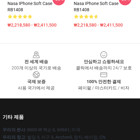
Nasa IPhone Soft Case
Nasa IPhone Soft Case
RB1408
RB1408
₩2,218,580 - ₩2,411,500
₩2,218,580 - ₩2,411,500
Footer
전 세계 배송
안심하고 쇼핑하세요
200개 이상의 국가로 배송
클릭에서 배송까지 24/7 보호
국제 보증
100% 안전한 결제
사용 국가에서 제공
페이팔 / 마스터카드 / 비자
기타 제품
우리의 본사
: 8600 W 잭슨 IL 60661, 미국
우리의 창고
: 빌딩 3, 지구 3, Anzhenli, 창지, 베이징, CN