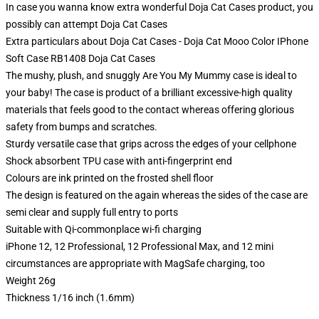
In case you wanna know extra wonderful Doja Cat Cases product, you
possibly can attempt
Doja Cat Cases
Extra particulars about Doja Cat Cases - Doja Cat Mooo Color IPhone
Soft Case RB1408 Doja Cat Cases
The mushy, plush, and snuggly Are You My Mummy case is ideal to
your baby! The case is product of a brilliant excessive-high quality
materials that feels good to the contact whereas offering glorious
safety from bumps and scratches.
Sturdy versatile case that grips across the edges of your cellphone
Shock absorbent TPU case with anti-fingerprint end
Colours are ink printed on the frosted shell floor
The design is featured on the again whereas the sides of the case are
semi clear and supply full entry to ports
Suitable with Qi-commonplace wi-fi charging
iPhone 12, 12 Professional, 12 Professional Max, and 12 mini
circumstances are appropriate with MagSafe charging, too
Weight 26g
Thickness 1/16 inch (1.6mm)