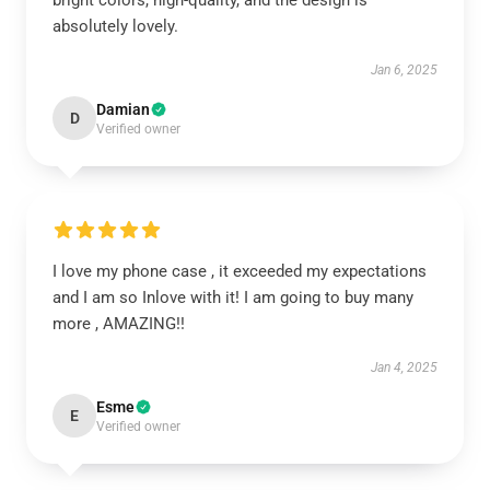
bright colors, high-quality, and the design is
absolutely lovely.
Jan 6, 2025
Damian
D
Verified owner
I love my phone case , it exceeded my expectations
and I am so Inlove with it! I am going to buy many
more , AMAZING!!
Jan 4, 2025
Esme
E
Verified owner