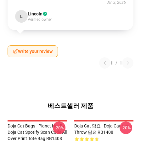
Jan 2, 2025
Lincoln
L
Verified owner
Write your review
1
/
1
베스트셀러 제품
Doja Cat Bags - Planet Her By
Doja Cat 담요 - Doja Cat Nasa
-20%
-20%
Doja Cat SpotIfy Scan Code All
Throw 담요 RB1408
Over Print Tote Bag RB1408