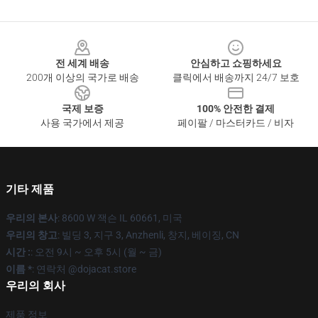
Footer
전 세계 배송
안심하고 쇼핑하세요
200개 이상의 국가로 배송
클릭에서 배송까지 24/7 보호
국제 보증
100% 안전한 결제
사용 국가에서 제공
페이팔 / 마스터카드 / 비자
기타 제품
우리의 본사
: 8600 W 잭슨 IL 60661, 미국
우리의 창고
: 빌딩 3, 지구 3, Anzhenli, 창지, 베이징, CN
시간 :
: 오전 9시 ~ 오후 5시 (월 ~ 금)
이름 *
: 연락처 @dojacat.store
우리의 회사
제품 정보