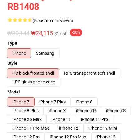
RB1408
(5 customer reviews)
₩30,144
₩24,115
-20%
$17.50
Type
iPhone
Samsung
Style
PC black frosted shell
RPC transparent soft shell
LPC glass phone case
Model
iPhone 7
iPhone 7 Plus
iPhone 8
iPhone 8 Plus
iPhone X
iPhone XR
iPhone XS
iPhone XS Max
iPhone 11
iPhone 11 Pro
iPhone 11 Pro Max
iPhone 12
iPhone 12 Mini
iPhone 12 Pro
iPhone 12 Pro Max
iPhone 13