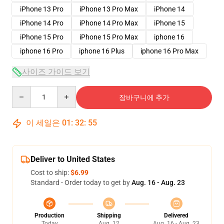
iPhone 13 Pro
iPhone 13 Pro Max
iPhone 14
iPhone 14 Pro
iPhone 14 Pro Max
iPhone 15
iPhone 15 Pro
iPhone 15 Pro Max
iphone 16
iphone 16 Pro
iphone 16 Plus
iphone 16 Pro Max
사이즈 가이드 보기
Quantity
장바구니에 추가
이 세일은
01
:
32
:
54
Deliver to United States
Cost to ship:
$6.99
Standard - Order today to get by
Aug. 16 - Aug. 23
Production
Shipping
Delivered
Today
Aug. 12
Aug. 16 - Aug. 23