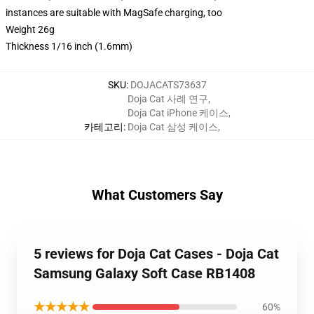
instances are suitable with MagSafe charging, too
Weight 26g
Thickness 1/16 inch (1.6mm)
SKU
:
DOJACATS73637
Doja Cat 사례 연구
,
Doja Cat iPhone 케이스
,
카테고리
:
Doja Cat 삼성 케이스
,
What Customers Say
5 reviews for Doja Cat Cases - Doja Cat
Samsung Galaxy Soft Case RB1408
★★★★★
60%