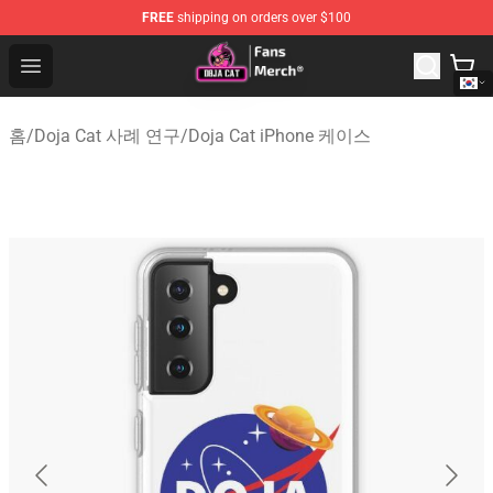
FREE
shipping on orders over $100
Doja Cat Store - Official Doja Cat Merchandise Shop
Open menu
홈
/
Doja Cat 사례 연구
/
Doja Cat iPhone 케이스