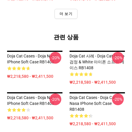
더 보기
관련 상품
Doja Cat Cases - Doja Nasa
Doja Cat 사례 - Doja Cat Mooo
-20%
-20%
IPhone Soft Case RB1408
검정 & WhIte 아이폰 소프트 케
이스 RB1408
₩2,218,580 - ₩2,411,500
₩2,218,580 - ₩2,411,500
Doja Cat Cases - Doja Nasa
Doja Cat Cases - Doja Cat
-20%
-20%
IPhone Soft Case RB1408
Nasa IPhone Soft Case
RB1408
₩2,218,580 - ₩2,411,500
₩2,218,580 - ₩2,411,500