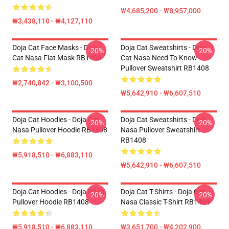
₩4,685,200 - ₩8,957,000
₩3,438,110 - ₩4,127,110
Doja Cat Face Masks - Doja
Doja Cat Sweatshirts - Doja
-20%
-20%
Cat Nasa Flat Mask RB1408
Cat Nasa Need To Know
Pullover Sweatshirt RB1408
₩2,740,842 - ₩3,100,500
₩5,642,910 - ₩6,607,510
Doja Cat Hoodies - Doja Cat
Doja Cat Sweatshirts - Doja
-20%
-20%
Nasa Pullover Hoodie RB1408
Nasa Pullover Sweatshirt
RB1408
₩5,918,510 - ₩6,883,110
₩5,642,910 - ₩6,607,510
Doja Cat Hoodies - Doja Nasa
Doja Cat T-Shirts - Doja Cat
-20%
-20%
Pullover Hoodie RB1408
Nasa Classic T-Shirt RB1408
₩5,918,510 - ₩6,883,110
₩3,651,700 - ₩4,202,900