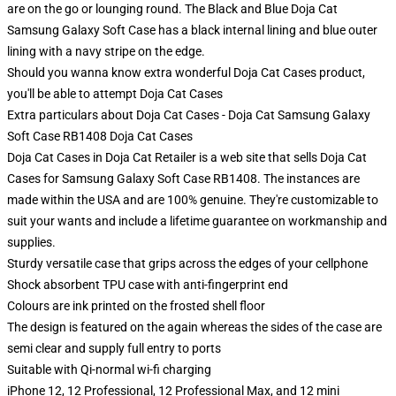
are on the go or lounging round. The Black and Blue Doja Cat
Samsung Galaxy Soft Case has a black internal lining and blue outer
lining with a navy stripe on the edge.
Should you wanna know extra wonderful Doja Cat Cases product,
you'll be able to attempt
Doja Cat Cases
Extra particulars about Doja Cat Cases - Doja Cat Samsung Galaxy
Soft Case RB1408 Doja Cat Cases
Doja Cat Cases in Doja Cat Retailer is a web site that sells Doja Cat
Cases for Samsung Galaxy Soft Case RB1408. The instances are
made within the USA and are 100% genuine. They're customizable to
suit your wants and include a lifetime guarantee on workmanship and
supplies.
Sturdy versatile case that grips across the edges of your cellphone
Shock absorbent TPU case with anti-fingerprint end
Colours are ink printed on the frosted shell floor
The design is featured on the again whereas the sides of the case are
semi clear and supply full entry to ports
Suitable with Qi-normal wi-fi charging
iPhone 12, 12 Professional, 12 Professional Max, and 12 mini