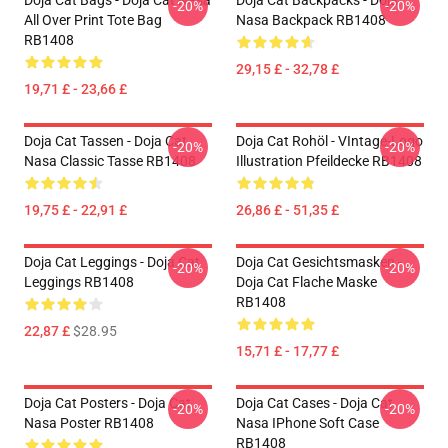
Doja Cat Bags - Doja Cat Nasa
Doja Cat Backpacks - Doja
-20%
-20%
All Over Print Tote Bag
Nasa Backpack RB1408
RB1408
29,15 £ - 32,78 £
19,71 £ - 23,66 £
Doja Cat Tassen - Doja Cat
Doja Cat Rohöl - VIntage-Logo
-20%
-20%
Nasa Classic Tasse RB1408
Illustration Pfeildecke RB1408
19,75 £ - 22,91 £
26,86 £ - 51,35 £
Doja Cat Leggings - Doja Cat
Doja Cat Gesichtsmasken -
-20%
-20%
Leggings RB1408
Doja Cat Flache Maske
RB1408
22,87 £
$28.95
15,71 £ - 17,77 £
Doja Cat Posters - Doja Cat
Doja Cat Cases - Doja Cat
-20%
-20%
Nasa Poster RB1408
Nasa IPhone Soft Case
RB1408