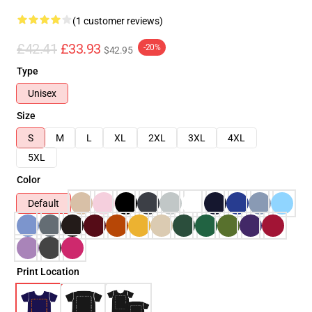
(1 customer reviews)
£42.41
£33.93
-20%
$42.95
Type
Unisex
Size
S
M
L
XL
2XL
3XL
4XL
5XL
Color
Default
Print Location