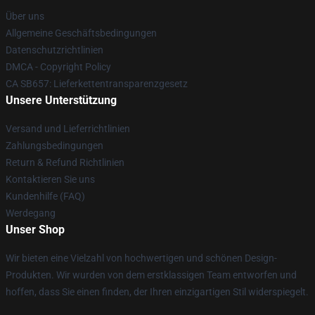
Über uns
Allgemeine Geschäftsbedingungen
Datenschutzrichtlinien
DMCA - Copyright Policy
CA SB657: Lieferkettentransparenzgesetz
Unsere Unterstützung
Versand und Lieferrichtlinien
Zahlungsbedingungen
Return & Refund Richtlinien
Kontaktieren Sie uns
Kundenhilfe (FAQ)
Werdegang
Unser Shop
Wir bieten eine Vielzahl von hochwertigen und schönen Design-
Produkten. Wir wurden von dem erstklassigen Team entworfen und
hoffen, dass Sie einen finden, der Ihren einzigartigen Stil widerspiegelt.