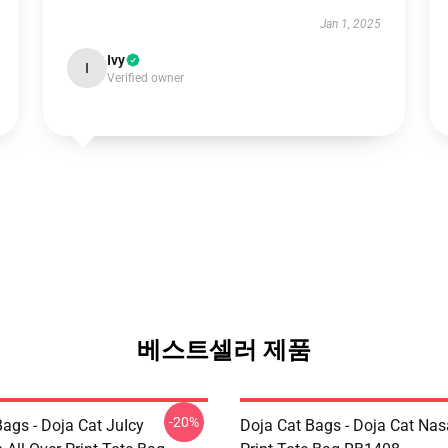
Jan 1, 2025
Ivy
I
Verified owner
베스트셀러 제품
-20%
ags - Doja Cat JuIcy
Doja Cat Bags - Doja Cat Nas