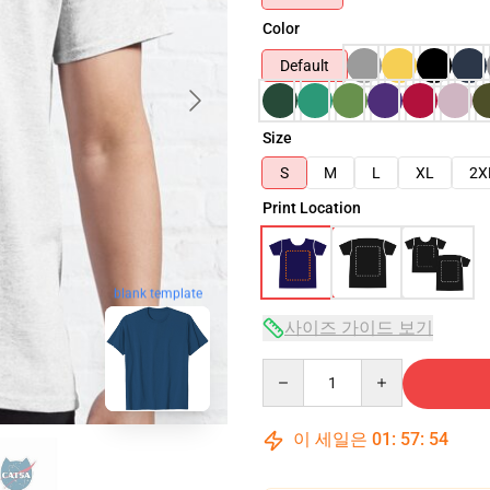
Color
Default
Size
S
M
L
XL
2X
Print Location
blank template
사이즈 가이드 보기
Quantity
이 세일은
01
:
57
:
53