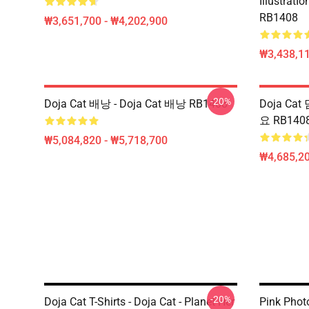
IllustratI
RB1408
₩3,651,700 - ₩4,202,900
₩3,438,11
-20%
Doja Cat 배낭 - Doja Cat 배낭 RB1408
Doja Cat 
요 RB140
₩5,084,820 - ₩5,718,700
₩4,685,20
-20%
Doja Cat T-Shirts - Doja Cat - Planet Her
Pink Phot