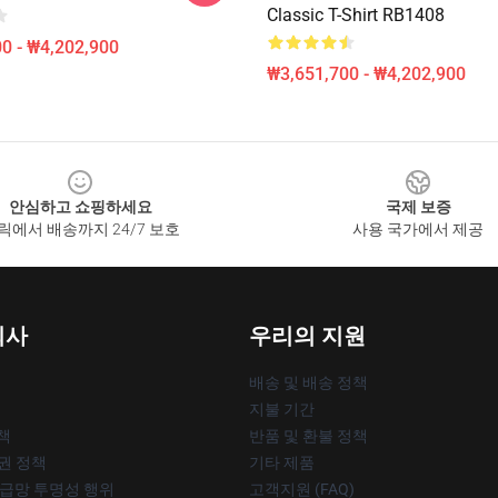
Classic T-Shirt RB1408
0 - ₩4,202,900
₩3,651,700 - ₩4,202,900
안심하고 쇼핑하세요
국제 보증
릭에서 배송까지 24/7 보호
사용 국가에서 제공
회사
우리의 지원
배송 및 배송 정책
지불 기간
책
반품 및 환불 정책
작권 정책
기타 제품
공급망 투명성 행위
고객지원 (FAQ)