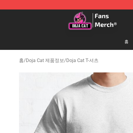
Doja Cat Store - Official Doja Cat Merchandise Shop
홈
홈
/
Doja Cat 제품정보
/
Doja Cat T-셔츠