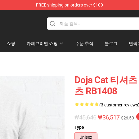
FREE
shipping on orders over $100
쇼핑
카테고리별 쇼핑
주문 추적
블로그
연락
Doja Cat 티셔츠
츠 RB1408
(3 customer reviews
₩45,646
₩36,517
$26.50
Type
Unisex