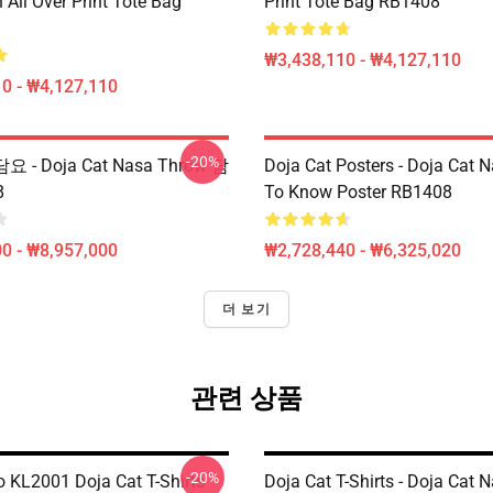
on All Over Print Tote Bag
Print Tote Bag RB1408
₩3,438,110 - ₩4,127,110
0 - ₩4,127,110
-20%
담요 - Doja Cat Nasa Throw 담
Doja Cat Posters - Doja Cat 
8
To Know Poster RB1408
0 - ₩8,957,000
₩2,728,440 - ₩6,325,020
더 보기
관련 상품
-20%
o KL2001 Doja Cat T-Shirts
Doja Cat T-Shirts - Doja Cat 