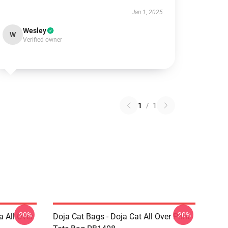
Jan 1, 2025
Wesley
W
Verified owner
1
/
1
-20%
-20%
a All Over
Doja Cat Bags - Doja Cat All Over Print