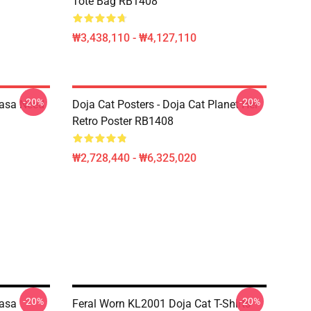
Tote Bag RB1408
₩3,438,110 - ₩4,127,110
-20%
-20%
Nasa Need
Doja Cat Posters - Doja Cat Planet Her
Retro Poster RB1408
₩2,728,440 - ₩6,325,020
-20%
-20%
Nasa
Feral Worn KL2001 Doja Cat T-Shirts