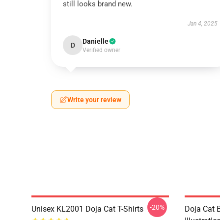
still looks brand new.
Jan 4, 2025
Danielle
D
Verified owner
Write your review
-20%
Unisex KL2001 Doja Cat T-Shirts
Doja Cat B