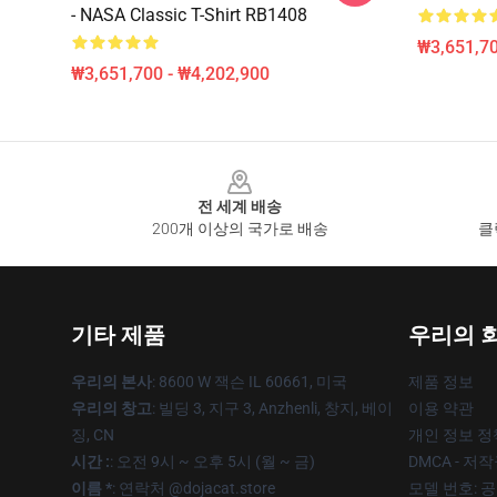
- NASA Classic T-Shirt RB1408
₩3,651,70
₩3,651,700 - ₩4,202,900
Footer
전 세계 배송
200개 이상의 국가로 배송
클
기타 제품
우리의 
우리의 본사
: 8600 W 잭슨 IL 60661, 미국
제품 정보
우리의 창고
: 빌딩 3, 지구 3, Anzhenli, 창지, 베이
이용 약관
징, CN
개인 정보 정
시간 :
: 오전 9시 ~ 오후 5시 (월 ~ 금)
DMCA - 저
이름 *
: 연락처 @dojacat.store
모델 번호: 