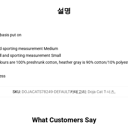
설명
 basis put on
 and sporting measurement Medium
all and sporting measurement Small
lours are 100% preshrunk cotton, heather gray is 90% cotton/10% polyes
ess
SKU
:
DOJACATS78249-DEFAULT
카테고리
:
Doja Cat T-셔츠
,
What Customers Say