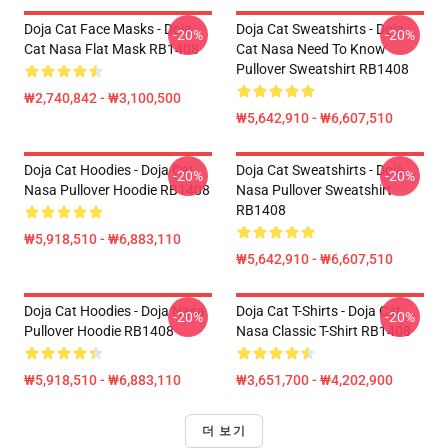
Doja Cat Face Masks - Doja
Doja Cat Sweatshirts - Doja
-20%
-20%
Cat Nasa Flat Mask RB1408
Cat Nasa Need To Know
Pullover Sweatshirt RB1408
₩2,740,842 - ₩3,100,500
₩5,642,910 - ₩6,607,510
Doja Cat Hoodies - Doja Cat
Doja Cat Sweatshirts - Doja
-20%
-20%
Nasa Pullover Hoodie RB1408
Nasa Pullover Sweatshirt
RB1408
₩5,918,510 - ₩6,883,110
₩5,642,910 - ₩6,607,510
Doja Cat Hoodies - Doja Nasa
Doja Cat T-Shirts - Doja Cat
-20%
-20%
Pullover Hoodie RB1408
Nasa Classic T-Shirt RB1408
₩5,918,510 - ₩6,883,110
₩3,651,700 - ₩4,202,900
더 보기