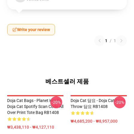
Write your review
1
/
1
베스트셀러 제품
Doja Cat Bags - Planet Her By
Doja Cat 담요 - Doja Cat Nasa
-20%
-20%
Doja Cat SpotIfy Scan Code All
Throw 담요 RB1408
Over Print Tote Bag RB1408
₩4,685,200 - ₩8,957,000
₩3,438,110 - ₩4,127,110