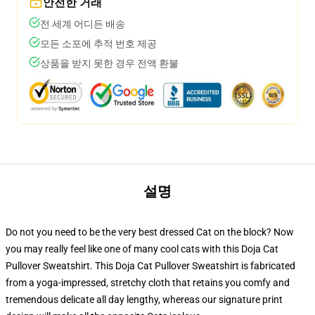
안전한 거래
전 세계 어디든 배송
모든 소포에 추적 번호 제공
상품을 받지 못한 경우 전액 환불
설명
Do not you need to be the very best dressed Cat on the block? Now
you may really feel like one of many cool cats with this Doja Cat
Pullover Sweatshirt. This Doja Cat Pullover Sweatshirt is fabricated
from a yoga-impressed, stretchy cloth that retains you comfy and
tremendous delicate all day lengthy, whereas our signature print