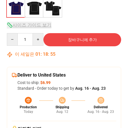
사이즈 가이드 보기
Quantity
장바구니에 추가
이 세일은
01
:
18
:
54
Deliver to United States
Cost to ship:
$6.99
Standard - Order today to get by
Aug. 16 - Aug. 23
Production
Shipping
Delivered
Today
Aug. 12
Aug. 16 - Aug. 23