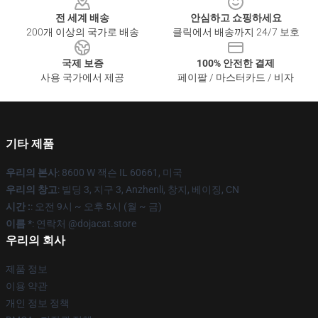
전 세계 배송
안심하고 쇼핑하세요
200개 이상의 국가로 배송
클릭에서 배송까지 24/7 보호
국제 보증
100% 안전한 결제
사용 국가에서 제공
페이팔 / 마스터카드 / 비자
기타 제품
우리의 본사
: 8600 W 잭슨 IL 60661, 미국
우리의 창고
: 빌딩 3, 지구 3, Anzhenli, 창지, 베이징, CN
시간 :
: 오전 9시 ~ 오후 5시 (월 ~ 금)
이름 *
: 연락처 @dojacat.store
우리의 회사
제품 정보
이용 약관
개인 정보 정책