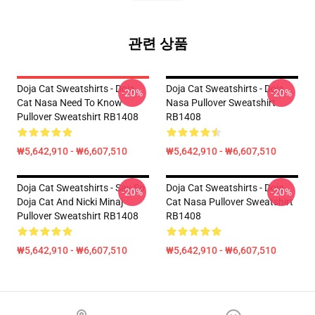
관련 상품
Doja Cat Sweatshirts - Doja
Doja Cat Sweatshirts - Doja
-20%
-20%
Cat Nasa Need To Know
Nasa Pullover Sweatshirt
Pullover Sweatshirt RB1408
RB1408
₩5,642,910 - ₩6,607,510
₩5,642,910 - ₩6,607,510
Doja Cat Sweatshirts - Say So
Doja Cat Sweatshirts - Doja
-20%
-20%
Doja Cat And Nicki Minaj
Cat Nasa Pullover Sweatshirt
Pullover Sweatshirt RB1408
RB1408
₩5,642,910 - ₩6,607,510
₩5,642,910 - ₩6,607,510
Footer