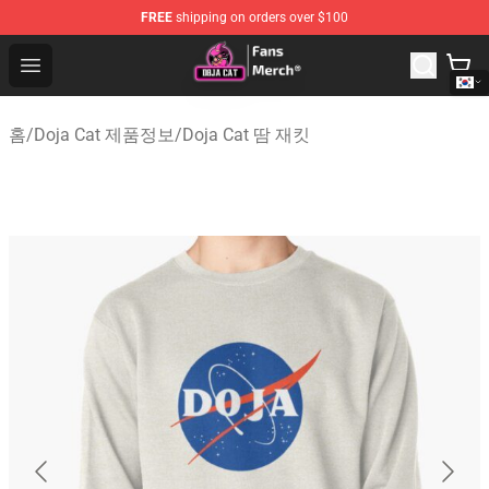
FREE
shipping on orders over $100
Doja Cat Store - Official Doja Cat Merchandise Shop
Open menu
홈
/
Doja Cat 제품정보
/
Doja Cat 땀 재킷