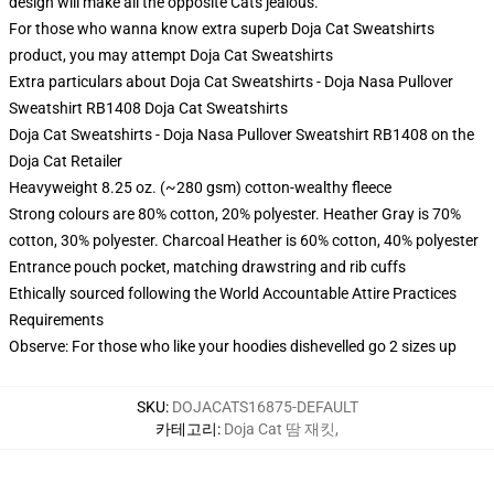
design will make all the opposite Cats jealous.
For those who wanna know extra superb Doja Cat Sweatshirts
product, you may attempt
Doja Cat Sweatshirts
Extra particulars about Doja Cat Sweatshirts - Doja Nasa Pullover
Sweatshirt RB1408 Doja Cat Sweatshirts
Doja Cat Sweatshirts - Doja Nasa Pullover Sweatshirt RB1408 on the
Doja Cat Retailer
Heavyweight 8.25 oz. (~280 gsm) cotton-wealthy fleece
Strong colours are 80% cotton, 20% polyester. Heather Gray is 70%
cotton, 30% polyester. Charcoal Heather is 60% cotton, 40% polyester
Entrance pouch pocket, matching drawstring and rib cuffs
Ethically sourced following the World Accountable Attire Practices
Requirements
Observe: For those who like your hoodies dishevelled go 2 sizes up
SKU
:
DOJACATS16875-DEFAULT
카테고리
:
Doja Cat 땀 재킷
,