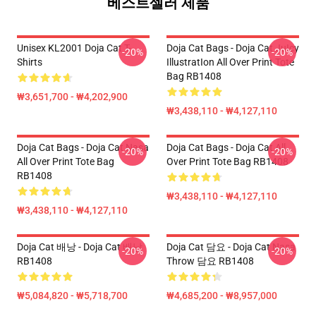
베스트셀러 제품
Unisex KL2001 Doja Cat T-
Doja Cat Bags - Doja Cat JuIcy
-20%
-20%
Shirts
IllustratIon All Over Print Tote
Bag RB1408
₩3,651,700 - ₩4,202,900
₩3,438,110 - ₩4,127,110
Doja Cat Bags - Doja Cat Nasa
Doja Cat Bags - Doja Cat All
-20%
-20%
All Over Print Tote Bag
Over Print Tote Bag RB1408
RB1408
₩3,438,110 - ₩4,127,110
₩3,438,110 - ₩4,127,110
Doja Cat 배낭 - Doja Cat 배낭
Doja Cat 담요 - Doja Cat Nasa
-20%
-20%
RB1408
Throw 담요 RB1408
₩5,084,820 - ₩5,718,700
₩4,685,200 - ₩8,957,000