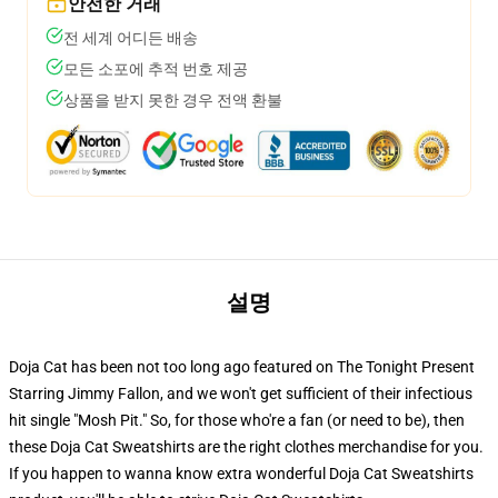
안전한 거래
전 세계 어디든 배송
모든 소포에 추적 번호 제공
상품을 받지 못한 경우 전액 환불
설명
Doja Cat has been not too long ago featured on The Tonight Present
Starring Jimmy Fallon, and we won't get sufficient of their infectious
hit single "Mosh Pit." So, for those who're a fan (or need to be), then
these Doja Cat Sweatshirts are the right clothes merchandise for you.
If you happen to wanna know extra wonderful Doja Cat Sweatshirts