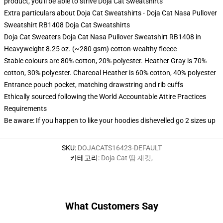
product, you'll be able to strive
Doja Cat Sweatshirts
Extra particulars about Doja Cat Sweatshirts - Doja Cat Nasa Pullover
Sweatshirt RB1408 Doja Cat Sweatshirts
Doja Cat Sweaters Doja Cat Nasa Pullover Sweatshirt RB1408 in
Heavyweight 8.25 oz. (~280 gsm) cotton-wealthy fleece
Stable colours are 80% cotton, 20% polyester. Heather Gray is 70%
cotton, 30% polyester. Charcoal Heather is 60% cotton, 40% polyester
Entrance pouch pocket, matching drawstring and rib cuffs
Ethically sourced following the World Accountable Attire Practices
Requirements
Be aware: If you happen to like your hoodies dishevelled go 2 sizes up
SKU
:
DOJACATS16423-DEFAULT
카테고리
:
Doja Cat 땀 재킷
,
What Customers Say