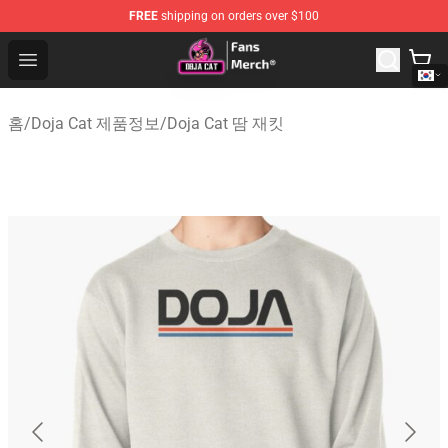
FREE
shipping on orders over $100
Doja Cat Store - Official Doja Cat Merchandise Shop
Open menu
홈
/
Doja Cat 제품정보
/
Doja Cat 땀 재킷