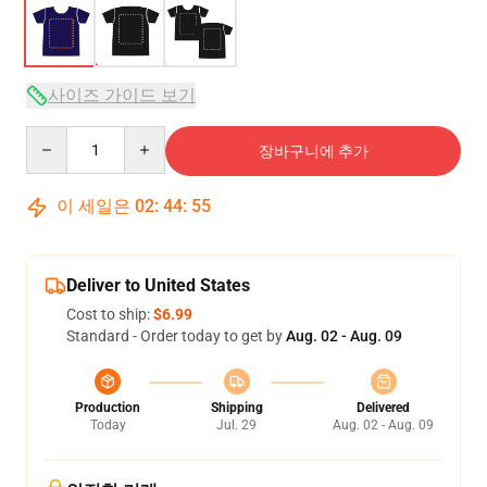
사이즈 가이드 보기
Quantity
장바구니에 추가
이 세일은
02
:
44
:
54
Deliver to United States
Cost to ship:
$6.99
Standard - Order today to get by
Aug. 02 - Aug. 09
Production
Shipping
Delivered
Today
Jul. 29
Aug. 02 - Aug. 09