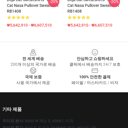
-20%
-20%
Cat Nasa Pullover Sweatshirt
Cat Nasa Pullover Sweatshirt
RB1408
RB1408
₩5,642,910 - ₩6,607,510
₩5,642,910 - ₩6,607,510
Footer
전 세계 배송
안심하고 쇼핑하세요
200개 이상의 국가로 배송
클릭에서 배송까지 24/7 보호
국제 보증
100% 안전한 결제
사용 국가에서 제공
페이팔 / 마스터카드 / 비자
기타 제품
우리의 본사
: 8600 W 잭슨 IL 60661, 미국
우리의 창고
: 빌딩 3, 지구 3, Anzhenli, 창지, 베이징, CN