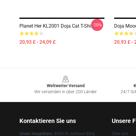
-20%
Planet Her KL2001 Doja Cat T-Shirts
Doja Mooo
20,93 £ - 24,09 £
20,93 £ - 
Footer
Weltweiter Versand
K
Wir versenden in über 200 Länder
24/7 Sch
Kontaktieren Sie uns
Unsere F
Unser Hauptbüro
: 8600 W Jackson Blvd,
Über uns