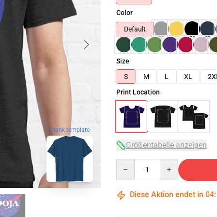
Color
Default
Size
S
M
L
XL
2X
Print Location
blank template
Größentabelle anzeigen
Quantity
Diese Aktion endet in
04