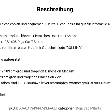
Beschreibung
u diese coolen und bequemen T-Shirts! Diese Tees sind gut für informelle
Shirts Produkt, können Sie streben
Doja Cat T-Shirts
hirt RB1408 Doja Cat T-Shirts
0% von Ihrem ersten Kauf mit Gutscheincode "ROLLINR".
ßig aufgesetzt
0" / 183 cm groß und tragende Dimension Medium
73 cm groß und tragende Dimension klein
e Farben sind 100% Baumwolle vorschrumpfen, wärmer grau ist 90% Baum
heit
SKU
:
DOJACATS43447-DEFAULT
Kategorien
:
Doja Cat T-Shirts
,