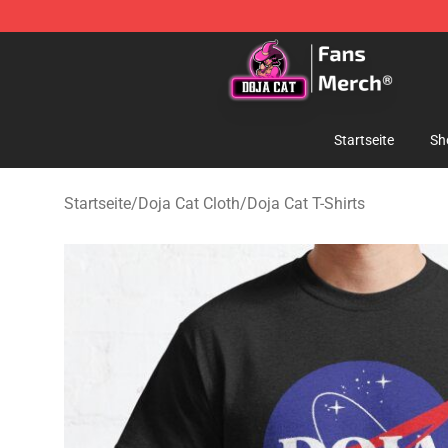
Doja Cat Store - Official Doja Cat Merchandise Shop
Startseite
Sh
Startseite
/
Doja Cat Cloth
/
Doja Cat T-Shirts