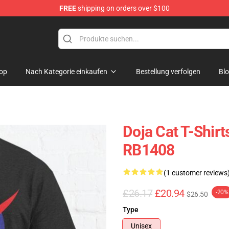
FREE
shipping on orders over $100
op
Nach Kategorie einkaufen
Bestellung verfolgen
Bl
Doja Cat T-Shirts
RB1408
(1 customer reviews
£26.17
£20.94
-20%
$26.50
Type
Unisex