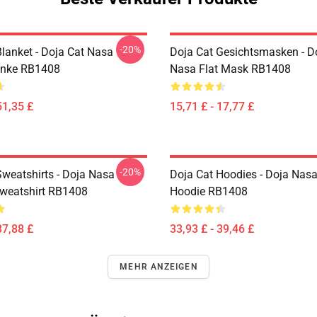
-20%
Blanket - Doja Cat Nasa
Doja Cat Gesichtsmasken - D
anke RB1408
Nasa Flat Mask RB1408
51,35 £
15,71 £ - 17,77 £
-20%
Sweatshirts - Doja Nasa
Doja Cat Hoodies - Doja Nasa
Sweatshirt RB1408
Hoodie RB1408
37,88 £
33,93 £ - 39,46 £
MEHR ANZEIGEN