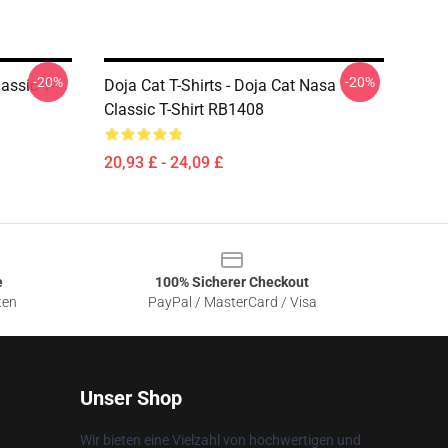
-20%
-20%
lassic T-
Doja Cat T-Shirts - Doja Cat Nasa
Classic T-Shirt RB1408
20,93 £ - 24,09 £
e
100% Sicherer Checkout
ten
PayPal / MasterCard / Visa
Unser Shop
Wir bieten eine Vielzahl von hochwertigen und