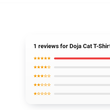
1 reviews for Doja Cat T-Shir
★★★★★
★★★★☆
★★★☆☆
★★☆☆☆
★☆☆☆☆