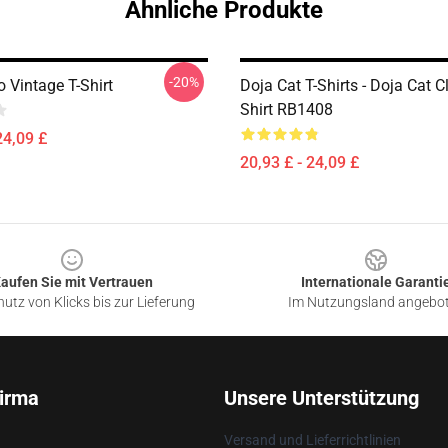
Ähnliche Produkte
-20%
 Vintage T-Shirt
Doja Cat T-Shirts - Doja Cat C
Shirt RB1408
24,09 £
20,93 £ - 24,09 £
aufen Sie mit Vertrauen
Internationale Garanti
utz von Klicks bis zur Lieferung
Im Nutzungsland angebo
irma
Unsere Unterstützung
Versand und Lieferrichtlinien