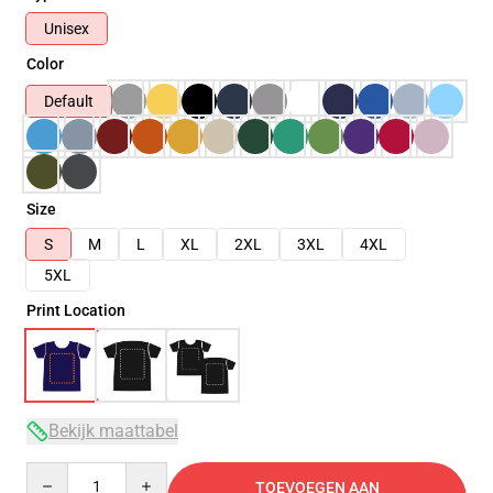
Unisex
Color
Default
Size
S
M
L
XL
2XL
3XL
4XL
5XL
Print Location
Bekijk maattabel
Quantity
TOEVOEGEN AAN