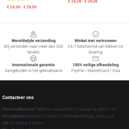
€ 24,38 - € 28,06
€ 24,38 - € 28,06
Footer
Wereldwijde verzending
Winkel met vertrouwen
Wij verzenden naar meer dan 200
24/7 beschermd van klikken tot
landen
levering
Internationale garantie
100% veilige afhandeling
Aangeboden in het gebruiksland
PayPal / MasterCard / Visa
Contacteer ons
Ons hoofdkantoor
: 8600 W Jackson Blvd, Chicago, IL 60661, US
Ons pakhuis
: Building 3, District 3, Anzhenli, Changji, Beijing, CN
Uur
: 21.00 uur 5.00 uur