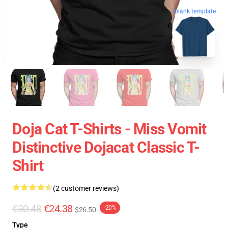
blank template
Doja Cat T-Shirts - Miss Vomit
Distinctive Dojacat Classic T-
Shirt
(2 customer reviews)
€30.48
€24.38
-20%
$26.50
Type