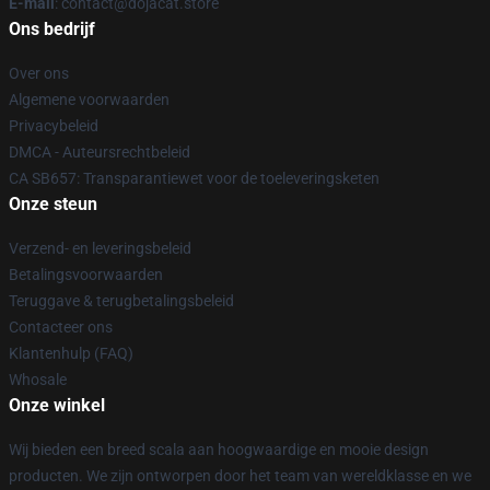
E-mail
: contact@dojacat.store
Ons bedrijf
Over ons
Algemene voorwaarden
Privacybeleid
DMCA - Auteursrechtbeleid
CA SB657: Transparantiewet voor de toeleveringsketen
Onze steun
Verzend- en leveringsbeleid
Betalingsvoorwaarden
Teruggave & terugbetalingsbeleid
Contacteer ons
Klantenhulp (FAQ)
Whosale
Onze winkel
Wij bieden een breed scala aan hoogwaardige en mooie design
producten. We zijn ontworpen door het team van wereldklasse en we