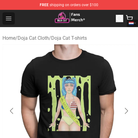
FREE
shipping on orders over $100
Doja Cat Store - Official Doja Cat Merchandise Shop
Open menu
Home
/
Doja Cat Cloth
/
Doja Cat T-shirts