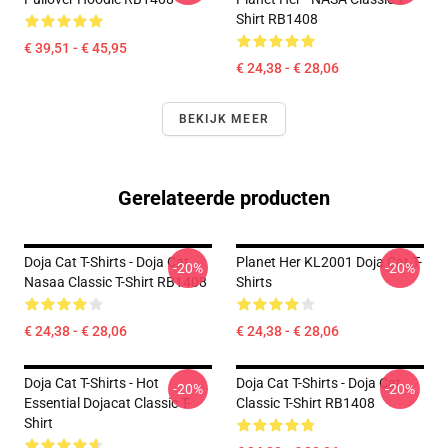
Shirt RB1408
€ 39,51 - € 45,95
€ 24,38 - € 28,06
BEKIJK MEER
Gerelateerde producten
Doja Cat T-Shirts - Doja Cat
Planet Her KL2001 Doja Cat T-
-20%
-20%
Nasaa Classic T-Shirt RB1408
Shirts
€ 24,38 - € 28,06
€ 24,38 - € 28,06
Doja Cat T-Shirts - Hot
Doja Cat T-Shirts - Doja Cat
-20%
-20%
Essential Dojacat Classic T-
Classic T-Shirt RB1408
Shirt