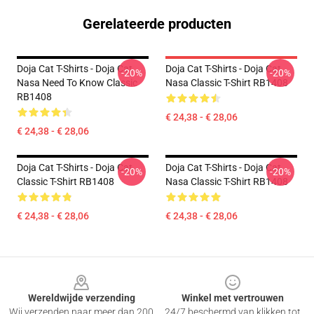
Gerelateerde producten
Doja Cat T-Shirts - Doja Cat
Doja Cat T-Shirts - Doja Cat
-20%
-20%
Nasa Need To Know Classic
Nasa Classic T-Shirt RB1408
RB1408
€ 24,38 - € 28,06
€ 24,38 - € 28,06
Doja Cat T-Shirts - Doja Cat
Doja Cat T-Shirts - Doja Cat
-20%
-20%
Classic T-Shirt RB1408
Nasa Classic T-Shirt RB1408
€ 24,38 - € 28,06
€ 24,38 - € 28,06
Footer
Wereldwijde verzending
Winkel met vertrouwen
Wij verzenden naar meer dan 200
24/7 beschermd van klikken tot