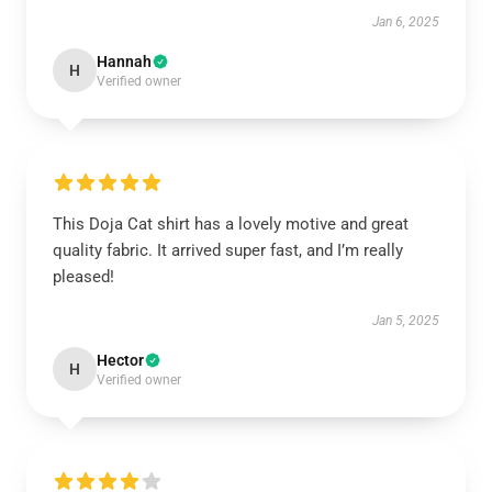
Jan 6, 2025
Hannah
H
Verified owner
This Doja Cat shirt has a lovely motive and great
quality fabric. It arrived super fast, and I’m really
pleased!
Jan 5, 2025
Hector
H
Verified owner