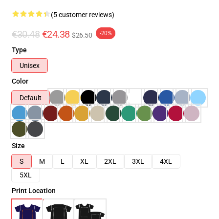
(5 customer reviews)
€30.48
€24.38
-20%
$26.50
Type
Unisex
Color
Default
Size
S
M
L
XL
2XL
3XL
4XL
5XL
Print Location