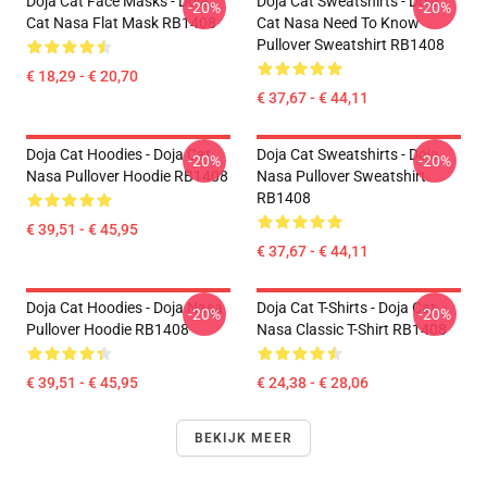
Doja Cat Face Masks - Doja
Doja Cat Sweatshirts - Doja
-20%
-20%
Cat Nasa Flat Mask RB1408
Cat Nasa Need To Know
Pullover Sweatshirt RB1408
€ 18,29 - € 20,70
€ 37,67 - € 44,11
Doja Cat Hoodies - Doja Cat
Doja Cat Sweatshirts - Doja
-20%
-20%
Nasa Pullover Hoodie RB1408
Nasa Pullover Sweatshirt
RB1408
€ 39,51 - € 45,95
€ 37,67 - € 44,11
Doja Cat Hoodies - Doja Nasa
Doja Cat T-Shirts - Doja Cat
-20%
-20%
Pullover Hoodie RB1408
Nasa Classic T-Shirt RB1408
€ 39,51 - € 45,95
€ 24,38 - € 28,06
BEKIJK MEER