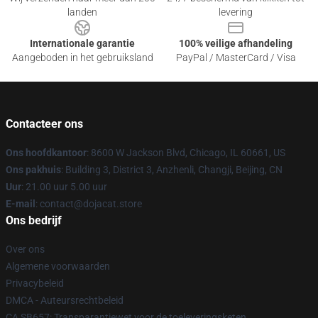
landen
levering
Internationale garantie
100% veilige afhandeling
Aangeboden in het gebruiksland
PayPal / MasterCard / Visa
Contacteer ons
Ons hoofdkantoor
: 8600 W Jackson Blvd, Chicago, IL 60661, US
Ons pakhuis
: Building 3, District 3, Anzhenli, Changji, Beijing, CN
Uur
: 21.00 uur 5.00 uur
E-mail
: contact@dojacat.store
Ons bedrijf
Over ons
Algemene voorwaarden
Privacybeleid
DMCA - Auteursrechtbeleid
CA SB657: Transparantiewet voor de toeleveringsketen