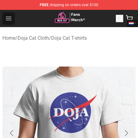
FREE
shipping on orders over $100
Doja Cat Store - Official Doja Cat Merchandise Shop
Open menu
Home
/
Doja Cat Cloth
/
Doja Cat T-shirts