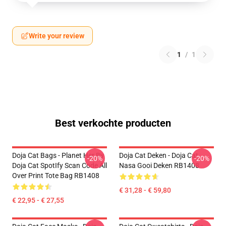
Write your review
1
/
1
Best verkochte producten
Doja Cat Bags - Planet Her By
Doja Cat Deken - Doja Cat
-20%
-20%
Doja Cat SpotIfy Scan Code All
Nasa Gooi Deken RB1408
Over Print Tote Bag RB1408
€ 31,28 - € 59,80
€ 22,95 - € 27,55