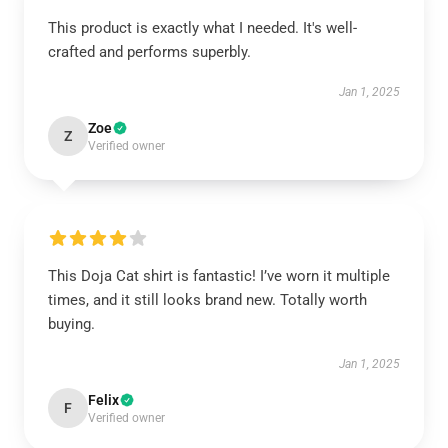
This product is exactly what I needed. It's well-
crafted and performs superbly.
Jan 1, 2025
Zoe
Z
Verified owner
This Doja Cat shirt is fantastic! I’ve worn it multiple
times, and it still looks brand new. Totally worth
buying.
Jan 1, 2025
Felix
F
Verified owner