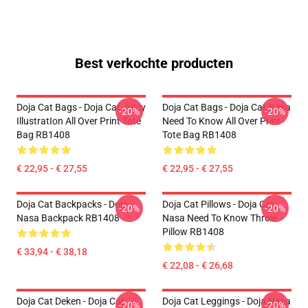
Best verkochte producten
Doja Cat Bags - Doja Cat JuIcy
Doja Cat Bags - Doja Cat Nasa
-20%
-20%
IllustratIon All Over Print Tote
Need To Know All Over Print
Bag RB1408
Tote Bag RB1408
€ 22,95 - € 27,55
€ 22,95 - € 27,55
Doja Cat Backpacks - Doja
Doja Cat Pillows - Doja Cat
-20%
-20%
Nasa Backpack RB1408
Nasa Need To Know Throw
Pillow RB1408
€ 33,94 - € 38,18
€ 22,08 - € 26,68
Doja Cat Deken - Doja Cat
Doja Cat Leggings - Doja Nasa
-20%
-20%