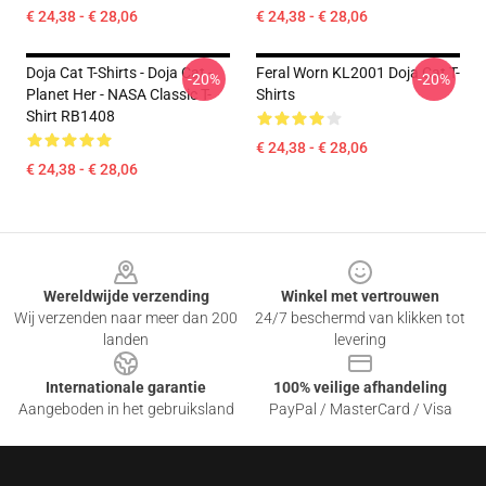
€ 24,38 - € 28,06
€ 24,38 - € 28,06
Doja Cat T-Shirts - Doja Cat -
Feral Worn KL2001 Doja Cat T-
-20%
-20%
Planet Her - NASA Classic T-
Shirts
Shirt RB1408
€ 24,38 - € 28,06
€ 24,38 - € 28,06
Footer
Wereldwijde verzending
Winkel met vertrouwen
Wij verzenden naar meer dan 200
24/7 beschermd van klikken tot
landen
levering
Internationale garantie
100% veilige afhandeling
Aangeboden in het gebruiksland
PayPal / MasterCard / Visa