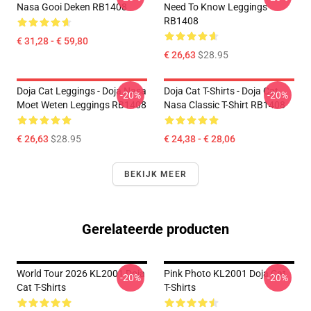
Nasa Gooi Deken RB1408
Need To Know Leggings
RB1408
€ 31,28 - € 59,80
€ 26,63
$28.95
Doja Cat Leggings - Doja Nasa
Doja Cat T-Shirts - Doja Cat
-20%
-20%
Moet Weten Leggings RB1408
Nasa Classic T-Shirt RB1408
€ 26,63
$28.95
€ 24,38 - € 28,06
BEKIJK MEER
Gerelateerde producten
World Tour 2026 KL2001 Doja
Pink Photo KL2001 Doja Cat
-20%
-20%
Cat T-Shirts
T-Shirts