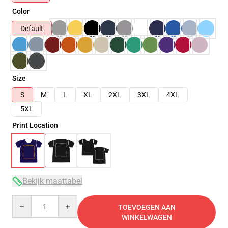
Color
Default
Size
S
M
L
XL
2XL
3XL
4XL
5XL
Print Location
Bekijk maattabel
Quantity
TOEVOEGEN AAN
WINKELWAGEN