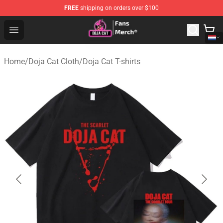
FREE
shipping on orders over $100
Doja Cat Store - Official Doja Cat Merchandise Shop
Open menu
Home
/
Doja Cat Cloth
/
Doja Cat T-shirts