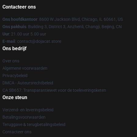
Contacteer ons
Ons hoofdkantoor
: 8600 W Jackson Blvd, Chicago, IL 60661, US
Ons pakhuis
: Building 3, District 3, Anzhenli, Changji, Beijing, CN
Uur
: 21.00 uur 5.00 uur
E-mail
: contact@dojacat.store
Ons bedrijf
Over ons
Algemene voorwaarden
Privacybeleid
DMCA - Auteursrechtbeleid
CA SB657: Transparantiewet voor de toeleveringsketen
Onze steun
Verzend- en leveringsbeleid
Betalingsvoorwaarden
Teruggave & terugbetalingsbeleid
Contacteer ons