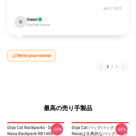
Jan 3, 2025
Owen
O
Verified owner
Write your review
1
/
1
最高の売り手製品
Doja Cat Backpacks - Doja
Doja Cat バックパック - Doja
-20%
-20%
Nasa Backpack RB1408
Nasaは古典的なバックパック