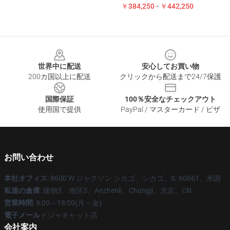
￥384,250 - ￥442,250
Footer
世界中に配送
安心してお買い物
200カ国以上に配送
クリックから配送まで24/7保護
国際保証
100％安全なチェックアウト
使用国で提供
PayPal / マスターカード / ビザ
お問い合わせ
本社オフィス
: 8600 W ジャクソン シカゴ、シカゴ、IL 60661、米国
私達の倉庫
: 建物3、地区3、Anzhenli、Changji、北京、CN
営業時間
: 9:00～18:00(月～金)
電子メール
ドジャキャット店
会社案内