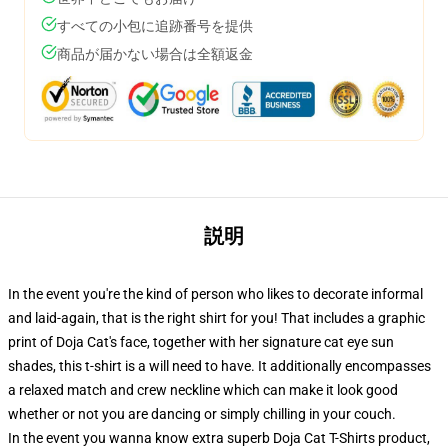
すべての小包に追跡番号を提供
商品が届かない場合は全額返金
説明
In the event you're the kind of person who likes to decorate informal
and laid-again, that is the right shirt for you! That includes a graphic
print of Doja Cat's face, together with her signature cat eye sun
shades, this t-shirt is a will need to have. It additionally encompasses
a relaxed match and crew neckline which can make it look good
whether or not you are dancing or simply chilling in your couch.
In the event you wanna know extra superb Doja Cat T-Shirts product,