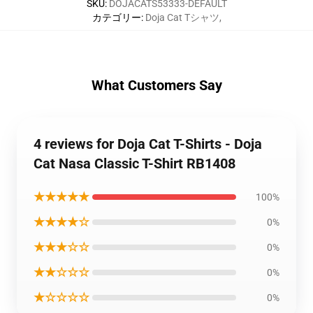
SKU
:
DOJACATS53333-DEFAULT
カテゴリー
:
Doja Cat Tシャツ
,
What Customers Say
4 reviews for Doja Cat T-Shirts - Doja
Cat Nasa Classic T-Shirt RB1408
★★★★★
100%
★★★★☆
0%
★★★☆☆
0%
★★☆☆☆
0%
★☆☆☆☆
0%