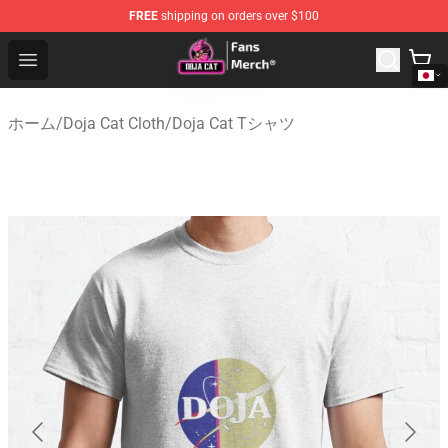
FREE
shipping on orders over $100
Doja Cat Store - Official Doja Cat Merchandise Shop
Open menu
ホーム
/
Doja Cat Cloth
/
Doja Cat Tシャツ