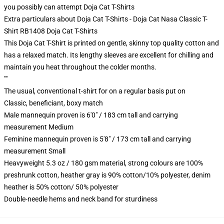
you possibly can attempt
Doja Cat T-Shirts
Extra particulars about Doja Cat T-Shirts - Doja Cat Nasa Classic T-
Shirt RB1408 Doja Cat T-Shirts
This Doja Cat T-Shirt is printed on gentle, skinny top quality cotton and
has a relaxed match. Its lengthy sleeves are excellent for chilling and
maintain you heat throughout the colder months.
""
The usual, conventional t-shirt for on a regular basis put on
Classic, beneficiant, boxy match
Male mannequin proven is 6'0" / 183 cm tall and carrying
measurement Medium
Feminine mannequin proven is 5'8" / 173 cm tall and carrying
measurement Small
Heavyweight 5.3 oz / 180 gsm material, strong colours are 100%
preshrunk cotton, heather gray is 90% cotton/10% polyester, denim
heather is 50% cotton/ 50% polyester
Double-needle hems and neck band for sturdiness