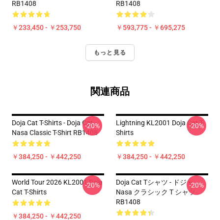
RB1408
RB1408
￥233,450 - ￥253,750
￥593,775 - ￥695,275
もっと見る
関連商品
Doja Cat T-Shirts - Doja Cat
Lightning KL2001 Doja Cat T-
-20%
-20%
Nasa Classic T-Shirt RB1408
Shirts
￥384,250 - ￥442,250
￥384,250 - ￥442,250
World Tour 2026 KL2001 Doja
Doja Cat Tシャツ - ドジャ
-20%
-20%
Cat T-Shirts
Nasa クラシック T シャツ
RB1408
￥384,250 - ￥442,250