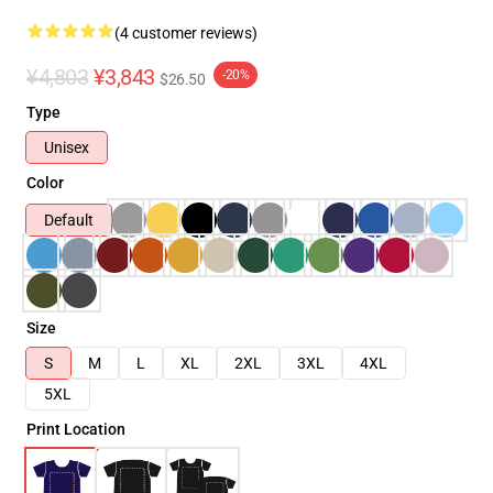
(4 customer reviews)
¥4,803
¥3,843
-20%
$26.50
Type
Unisex
Color
Default
Size
S
M
L
XL
2XL
3XL
4XL
5XL
Print Location