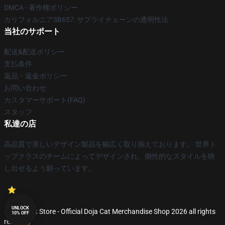
DMCA - 著作権ポリシー
カリフォルニアSB657: サプライチェーンの透明性法
当社のサポート
配送&配送ポリシー
支払条件
返品・返金ポリシー
お問い合わせ
カスタマーサポート(FAQ)
スタッフ
私達の店
高品質で美しいデザイン製品を幅広く取り揃えております。 世界ト
ップクラスのチームによってデザインされ、個性的なスタイルを映
し出せるよう願っています。
UNLOCK
© Doja Cat Store - Official Doja Cat Merchandise Shop 2026 all rights
10% OFF
reserved