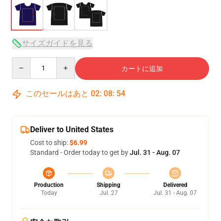
サイズガイドを見る
Quantity
カートに追加
このセールはあと
02
:
08
:
53
Deliver to United States
Cost to ship:
$6.99
Standard - Order today to get by
Jul. 31 - Aug. 07
Production
Shipping
Delivered
Today
Jul. 27
Jul. 31 - Aug. 07