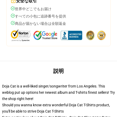
安全な取引
世界中どこでもお届け
すべての小包に追跡番号を提供
商品が届かない場合は全額返金
説明
Doja Cat is a well-liked singer/songwriter from Los Angeles. This
weblog put up options her newest album and T-shirts finest sellers! Try
the shop right here!
Should you wanna know extra wonderful Doja Cat T-Shirts product,
you'll be able to strive
Doja Cat T-Shirts