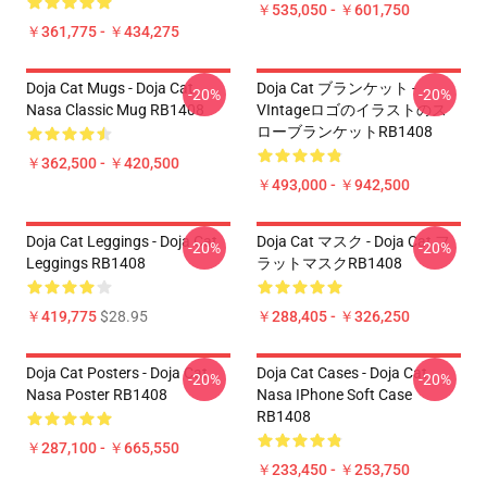
￥535,050 - ￥601,750
￥361,775 - ￥434,275
Doja Cat Mugs - Doja Cat
Doja Cat ブランケット -
-20%
-20%
Nasa Classic Mug RB1408
VIntageロゴのイラストのス
ローブランケットRB1408
￥362,500 - ￥420,500
￥493,000 - ￥942,500
Doja Cat Leggings - Doja Cat
Doja Cat マスク - Doja Cat フ
-20%
-20%
Leggings RB1408
ラットマスクRB1408
￥419,775
$28.95
￥288,405 - ￥326,250
Doja Cat Posters - Doja Cat
Doja Cat Cases - Doja Cat
-20%
-20%
Nasa Poster RB1408
Nasa IPhone Soft Case
RB1408
￥287,100 - ￥665,550
￥233,450 - ￥253,750