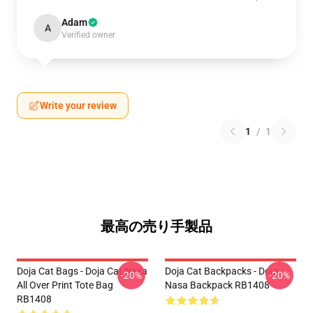
Adam
A
Verified owner
Write your review
1
/
1
最高の売り手製品
Doja Cat Bags - Doja Cat Nasa
Doja Cat Backpacks - Doja
-20%
-20%
All Over Print Tote Bag
Nasa Backpack RB1408
RB1408