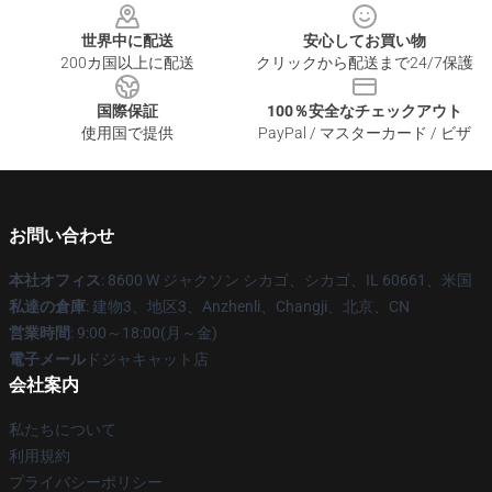
世界中に配送
安心してお買い物
200カ国以上に配送
クリックから配送まで24/7保護
国際保証
100％安全なチェックアウト
使用国で提供
PayPal / マスターカード / ビザ
お問い合わせ
本社オフィス
: 8600 W ジャクソン シカゴ、シカゴ、IL 60661、米国
私達の倉庫
: 建物3、地区3、Anzhenli、Changji、北京、CN
営業時間
: 9:00～18:00(月～金)
電子メール
ドジャキャット店
会社案内
私たちについて
利用規約
プライバシーポリシー