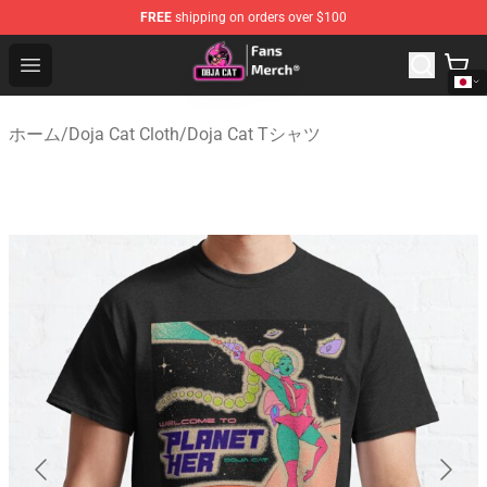
FREE
shipping on orders over $100
Doja Cat Store - Official Doja Cat Merchandise Shop
Open menu
ホーム
/
Doja Cat Cloth
/
Doja Cat Tシャツ