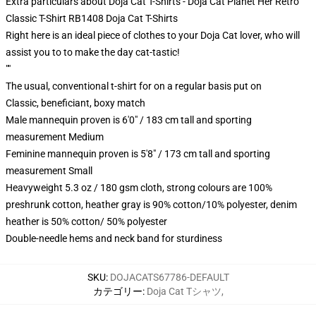
Extra particulars about Doja Cat T-Shirts - Doja Cat Planet Her Retro
Classic T-Shirt RB1408 Doja Cat T-Shirts
Right here is an ideal piece of clothes to your Doja Cat lover, who will
assist you to to make the day cat-tastic!
""
The usual, conventional t-shirt for on a regular basis put on
Classic, beneficiant, boxy match
Male mannequin proven is 6'0" / 183 cm tall and sporting
measurement Medium
Feminine mannequin proven is 5'8" / 173 cm tall and sporting
measurement Small
Heavyweight 5.3 oz / 180 gsm cloth, strong colours are 100%
preshrunk cotton, heather gray is 90% cotton/10% polyester, denim
heather is 50% cotton/ 50% polyester
Double-needle hems and neck band for sturdiness
SKU
:
DOJACATS67786-DEFAULT
カテゴリー
:
Doja Cat Tシャツ
,