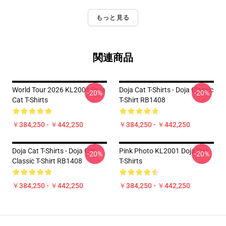
もっと見る
関連商品
World Tour 2026 KL2001 Doja
Doja Cat T-Shirts - Doja Classic
-20%
-20%
Cat T-Shirts
T-Shirt RB1408
￥384,250 - ￥442,250
￥384,250 - ￥442,250
Doja Cat T-Shirts - Doja Cat
Pink Photo KL2001 Doja Cat
-20%
-20%
Classic T-Shirt RB1408
T-Shirts
￥384,250 - ￥442,250
￥384,250 - ￥442,250
Footer