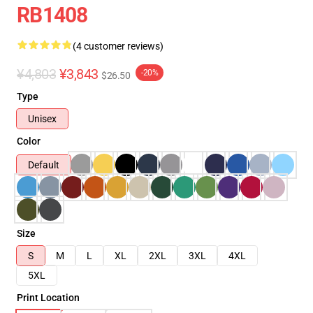
RB1408
(4 customer reviews)
¥4,803
¥3,843
-20%
$26.50
Type
Unisex
Color
Default
Size
S
M
L
XL
2XL
3XL
4XL
5XL
Print Location