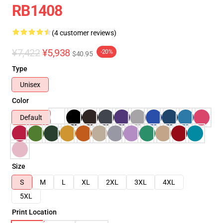
RB1408
(4 customer reviews)
¥7,422
¥5,938
-20%
$40.95
Type
Unisex
Color
Default
Size
S
M
L
XL
2XL
3XL
4XL
5XL
Print Location