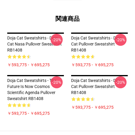
関連商品
Doja Cat Sweatshirts - Doja
Doja Cat Sweatshirts - Doja
-20%
-20%
Cat Nasa Pullover Sweatshirt
Cat Pullover Sweatshirt
RB1408
RB1408
￥593,775 - ￥695,275
￥593,775 - ￥695,275
Doja Cat Sweatshirts - The
Doja Cat Sweatshirts - Doja
-20%
-20%
Future Is Now Cosmos
Cat Pullover Sweatshirt
Scientific Agenda Pullover
RB1408
Sweatshirt RB1408
￥593,775 - ￥695,275
￥593,775 - ￥695,275
Footer