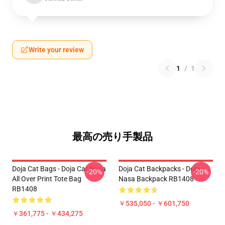
Write your review
1
/
1
最高の売り手製品
Doja Cat Bags - Doja Cat Nasa
Doja Cat Backpacks - Doja
-20%
-20%
All Over Print Tote Bag
Nasa Backpack RB1408
RB1408
￥535,050 - ￥601,750
￥361,775 - ￥434,275