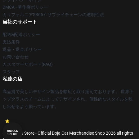
DMCA - 著作権ポリシー
カリフォルニアSB657: サプライチェーンの透明性法
当社のサポート
配送&配送ポリシー
支払条件
返品・返金ポリシー
お問い合わせ
カスタマーサポート(FAQ)
スタッフ
私達の店
高品質で美しいデザイン製品を幅広く取り揃えております。 世界ト
ップクラスのチームによってデザインされ、個性的なスタイルを映
し出せるよう願っています。
UNLOCK
© Doja Cat Store - Official Doja Cat Merchandise Shop 2026 all rights
10% OFF