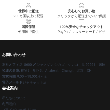
世界中に配送
安心してお買い物
200カ国以上に配送
クリックから配送まで24/7保護
国際保証
100％安全なチェックアウト
使用国で提供
PayPal / マスターカード / ビザ
お問い合わせ
本社オフィス
: 8600 W ジャクソン シカゴ、シカゴ、IL 60661、米国
私達の倉庫
: 建物3、地区3、Anzhenli、Changji、北京、CN
営業時間
: 9:00～18:00(月～金)
電子メール
ドジャキャット店
会社案内
私たちについて
利用規約
プライバシーポリシー