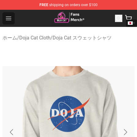
FREE
shipping on orders over $100
Doja Cat Store - Official Doja Cat Merchandise Shop
Open menu
ホーム
/
Doja Cat Cloth
/
Doja Cat スウェットシャツ