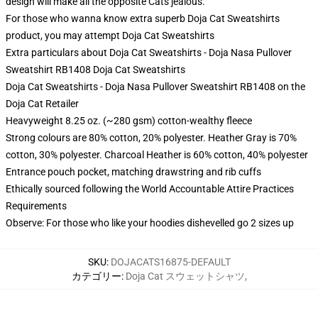
design will make all the opposite Cats jealous.
For those who wanna know extra superb Doja Cat Sweatshirts
product, you may attempt
Doja Cat Sweatshirts
Extra particulars about Doja Cat Sweatshirts - Doja Nasa Pullover
Sweatshirt RB1408 Doja Cat Sweatshirts
Doja Cat Sweatshirts - Doja Nasa Pullover Sweatshirt RB1408 on the
Doja Cat Retailer
Heavyweight 8.25 oz. (~280 gsm) cotton-wealthy fleece
Strong colours are 80% cotton, 20% polyester. Heather Gray is 70%
cotton, 30% polyester. Charcoal Heather is 60% cotton, 40% polyester
Entrance pouch pocket, matching drawstring and rib cuffs
Ethically sourced following the World Accountable Attire Practices
Requirements
Observe: For those who like your hoodies dishevelled go 2 sizes up
SKU
:
DOJACATS16875-DEFAULT
カテゴリー
:
Doja Cat スウェットシャツ
,