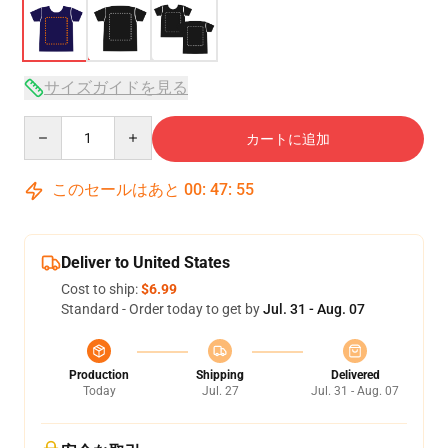
サイズガイドを見る
Quantity
カートに追加
このセールはあと
00
:
47
:
54
Deliver to United States
Cost to ship:
$6.99
Standard - Order today to get by
Jul. 31 - Aug. 07
Production
Shipping
Delivered
Today
Jul. 27
Jul. 31 - Aug. 07