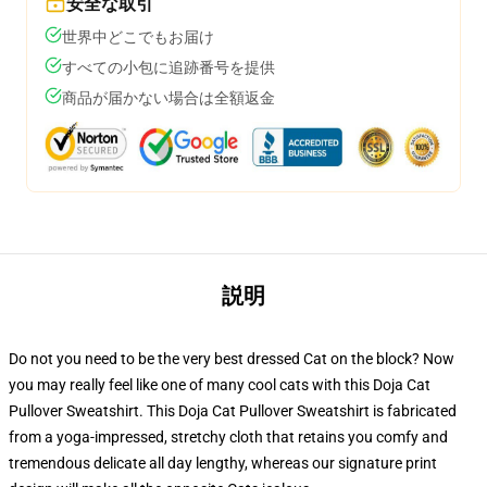
安全な取引
世界中どこでもお届け
すべての小包に追跡番号を提供
商品が届かない場合は全額返金
説明
Do not you need to be the very best dressed Cat on the block? Now
you may really feel like one of many cool cats with this Doja Cat
Pullover Sweatshirt. This Doja Cat Pullover Sweatshirt is fabricated
from a yoga-impressed, stretchy cloth that retains you comfy and
tremendous delicate all day lengthy, whereas our signature print