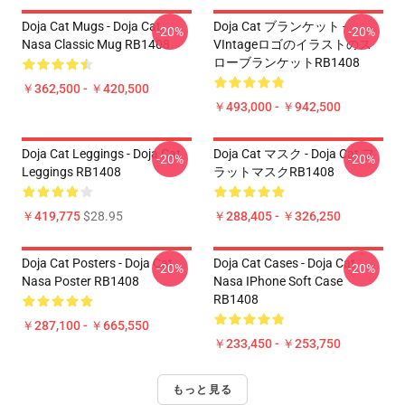
Doja Cat Mugs - Doja Cat
Doja Cat ブランケット -
-20%
-20%
Nasa Classic Mug RB1408
VIntageロゴのイラストのス
ローブランケットRB1408
￥362,500 - ￥420,500
￥493,000 - ￥942,500
Doja Cat Leggings - Doja Cat
Doja Cat マスク - Doja Cat フ
-20%
-20%
Leggings RB1408
ラットマスクRB1408
￥419,775
$28.95
￥288,405 - ￥326,250
Doja Cat Posters - Doja Cat
Doja Cat Cases - Doja Cat
-20%
-20%
Nasa Poster RB1408
Nasa IPhone Soft Case
RB1408
￥287,100 - ￥665,550
￥233,450 - ￥253,750
もっと見る