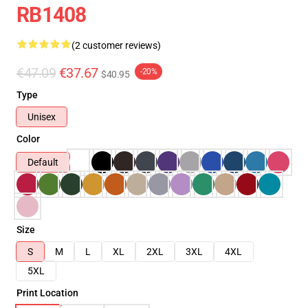
RB1408
(2 customer reviews)
€47.09
€37.67
-20%
$40.95
Type
Unisex
Color
Default
Size
S
M
L
XL
2XL
3XL
4XL
5XL
Print Location