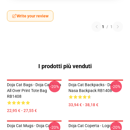
Write your review
1
/
1
I prodotti più venduti
Doja Cat Bags - Doja Cat Nasa
Doja Cat Backpacks - Doja
-20%
-20%
All Over Print Tote Bag
Nasa Backpack RB1408
RB1408
33,94 € - 38,18 €
22,95 € - 27,55 €
Doja Cat Mugs - Doja Cat
Doja Cat Coperta - Logo
-20%
-20%