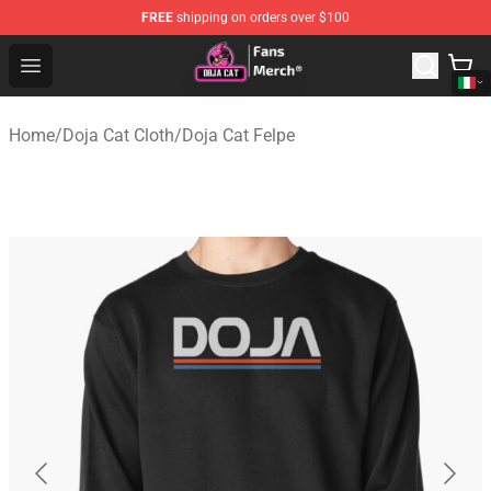
FREE
shipping on orders over $100
Doja Cat Store - Official Doja Cat Merchandise Shop
Open menu
Home
/
Doja Cat Cloth
/
Doja Cat Felpe