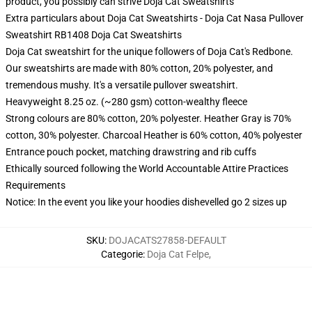
product, you possibly can strive
Doja Cat Sweatshirts
Extra particulars about Doja Cat Sweatshirts - Doja Cat Nasa Pullover
Sweatshirt RB1408 Doja Cat Sweatshirts
Doja Cat sweatshirt for the unique followers of Doja Cat's Redbone.
Our sweatshirts are made with 80% cotton, 20% polyester, and
tremendous mushy. It's a versatile pullover sweatshirt.
Heavyweight 8.25 oz. (~280 gsm) cotton-wealthy fleece
Strong colours are 80% cotton, 20% polyester. Heather Gray is 70%
cotton, 30% polyester. Charcoal Heather is 60% cotton, 40% polyester
Entrance pouch pocket, matching drawstring and rib cuffs
Ethically sourced following the World Accountable Attire Practices
Requirements
Notice: In the event you like your hoodies dishevelled go 2 sizes up
SKU
:
DOJACATS27858-DEFAULT
Categorie
:
Doja Cat Felpe
,