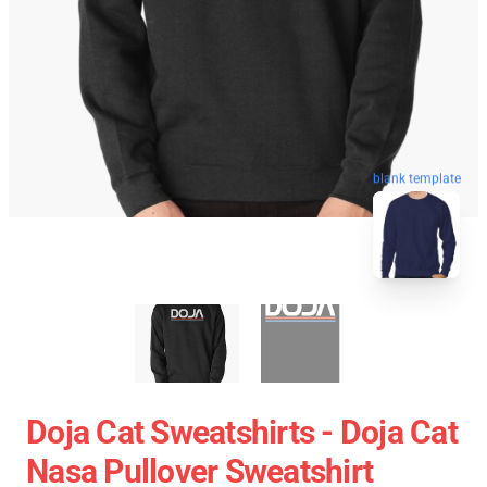
blank template
Doja Cat Sweatshirts - Doja Cat
Nasa Pullover Sweatshirt