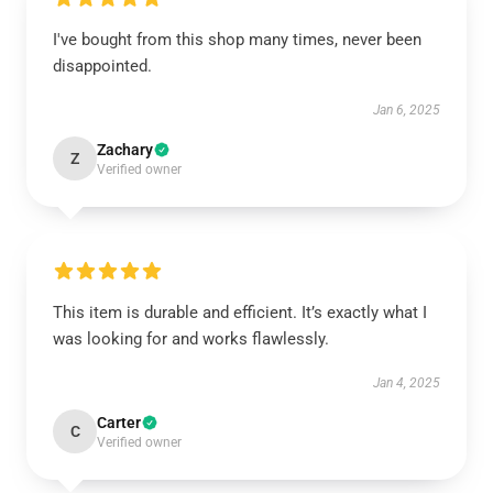
I've bought from this shop many times, never been
disappointed.
Jan 6, 2025
Zachary
Z
Verified owner
This item is durable and efficient. It’s exactly what I
was looking for and works flawlessly.
Jan 4, 2025
Carter
C
Verified owner