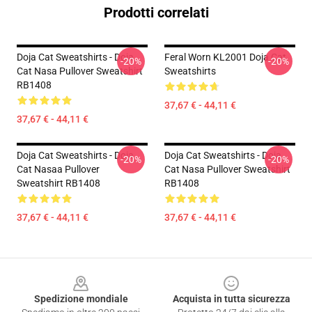
Prodotti correlati
Doja Cat Sweatshirts - Doja
Feral Worn KL2001 Doja Cat
-20%
-20%
Cat Nasa Pullover Sweatshirt
Sweatshirts
RB1408
37,67 € - 44,11 €
37,67 € - 44,11 €
Doja Cat Sweatshirts - Doja
Doja Cat Sweatshirts - Doja
-20%
-20%
Cat Nasaa Pullover
Cat Nasa Pullover Sweatshirt
Sweatshirt RB1408
RB1408
37,67 € - 44,11 €
37,67 € - 44,11 €
Footer
Spedizione mondiale
Acquista in tutta sicurezza