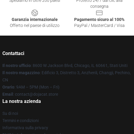
Spediamo in oltre 200 paesi
Protetto 24/7 dai clic alla
consegna
Garanzia internazionale
Pagamento sicuro al 100%
Offerto nel paese di utilizzo
PayPal / MasterCard / Visa
Contattaci
Il nostro ufficio
: 8600 W Jackson Blvd, Chicago, IL 60661, Stati Uniti
Il nostro magazzino
: Edificio 3, Distretto 3, Anzhenli, Changji, Pechino,
CN
Orario
: 9AM – 5PM (Mon – Fri)
Email
: contact@dojacat.store
La nostra azienda
Su di noi
Termini e condizioni
Informativa sulla privacy