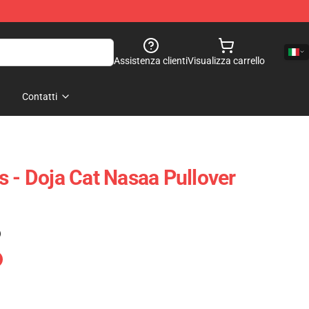
Assistenza clienti
Visualizza carrello
Contatti
s - Doja Cat Nasaa Pullover
)