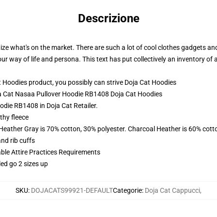
Descrizione
ze what's on the market. There are such a lot of cool clothes gadgets a
ur way of life and persona. This text has put collectively an inventory o
 Hoodies product, you possibly can strive
Doja Cat Hoodies
oja Cat Nasaa Pullover Hoodie RB1408 Doja Cat Hoodies
odie RB1408 in Doja Cat Retailer.
thy fleece
 Heather Gray is 70% cotton, 30% polyester. Charcoal Heather is 60% cott
nd rib cuffs
able Attire Practices Requirements
led go 2 sizes up
SKU
:
DOJACATS99921-DEFAULT
Categorie
:
Doja Cat Cappucci
,