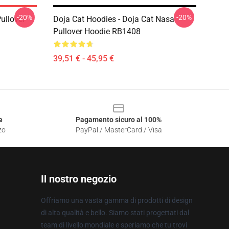
-20%
-20%
ullover
Doja Cat Hoodies - Doja Cat Nasa
Pullover Hoodie RB1408
39,51 € - 45,95 €
e
Pagamento sicuro al 100%
zo
PayPal / MasterCard / Visa
Il nostro negozio
Offriamo una vasta gamma di prodotti di design
di alta qualità e bello. Siamo stati progettati dal
team di livello mondiale e speriamo che tu trovi