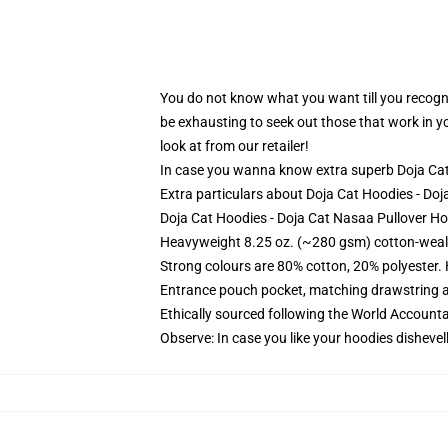
You do not know what you want till you recogni
be exhausting to seek out those that work in yo
look at from our retailer!
In case you wanna know extra superb Doja Cat
Extra particulars about Doja Cat Hoodies - D
Doja Cat Hoodies - Doja Cat Nasaa Pullover Ho
Heavyweight 8.25 oz. (~280 gsm) cotton-weal
Strong colours are 80% cotton, 20% polyester.
Entrance pouch pocket, matching drawstring a
Ethically sourced following the World Account
Observe: In case you like your hoodies dishevel