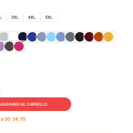
L
3XL
4XL
5XL
e
AGGIUNGI AL CARRELLO
tra
00
:
54
:
54