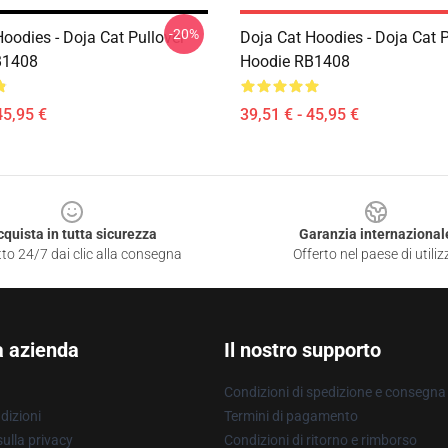
-20%
oodies - Doja Cat Pullover
Doja Cat Hoodies - Doja Cat P
B1408
Hoodie RB1408
45,95 €
39,51 € - 45,95 €
cquista in tutta sicurezza
Garanzia internazional
to 24/7 dai clic alla consegna
Offerto nel paese di utiliz
a azienda
Il nostro supporto
Condizioni di spedizione e consegna
dizioni
Termini di pagamento
ulla privacy
Condizioni di ritorno e rimborso