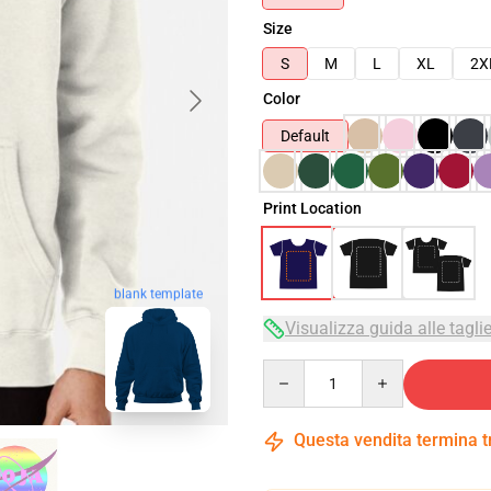
Size
S
M
L
XL
2X
Color
Default
Print Location
blank template
Visualizza guida alle tagli
Quantity
Questa vendita termina 