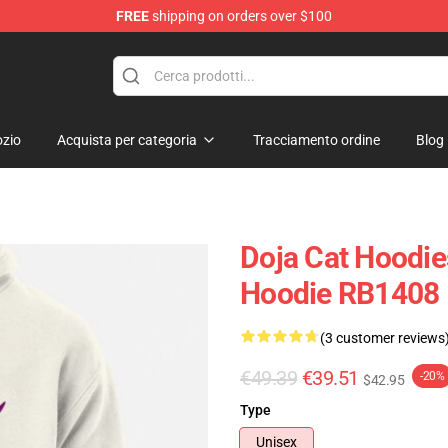
FREE
shipping on orders over $100
zio
Acquista per categoria
Tracciamento ordine
Blog
Doja Cat Hoodie
Hoodie RB1408
(3 customer reviews
€49.39
€39.51
-20%
$42.95
Type
Unisex