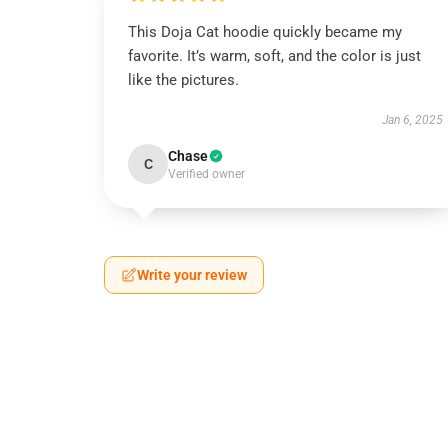
This Doja Cat hoodie quickly became my
favorite. It’s warm, soft, and the color is just
like the pictures.
Jan 6, 2025
Chase
C
Verified owner
Write your review