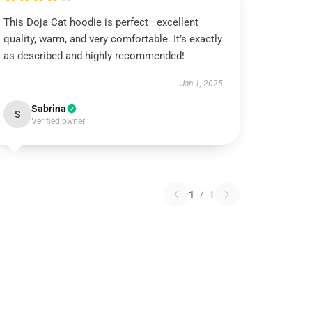
This Doja Cat hoodie is perfect—excellent
quality, warm, and very comfortable. It’s exactly
as described and highly recommended!
Jan 1, 2025
Sabrina
S
Verified owner
1
/
1