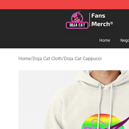
Doja Cat Store - Official Doja Cat Merchandise Shop
Home
Nego
Home
/
Doja Cat Cloth
/
Doja Cat Cappucci