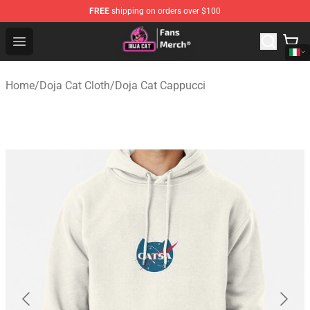
FREE
shipping on orders over $100
Doja Cat Store - Official Doja Cat Merchandise Shop
Open menu
Home
/
Doja Cat Cloth
/
Doja Cat Cappucci