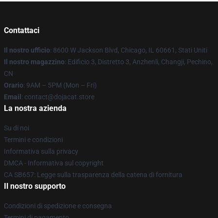
Contattaci
Il nostro ufficio
: 8600 W Jackson Blvd, Chicago, IL 60661, Stati Uniti
Il nostro magazzino
: Edificio 3, Distretto 3, Anzhenli, Changji, Pechino,
CN
Orario
: 9AM – 5PM (Mon – Fri)
Email
: contact@dojacat.store
La nostra azienda
Su di noi
Termini e condizioni
Informativa sulla privacy
DMCA - Informativa sul copyright
CA SB657: Legge sulla trasparenza della catena di fornitura
Il nostro supporto
Condizioni di spedizione e consegna
Termini di pagamento