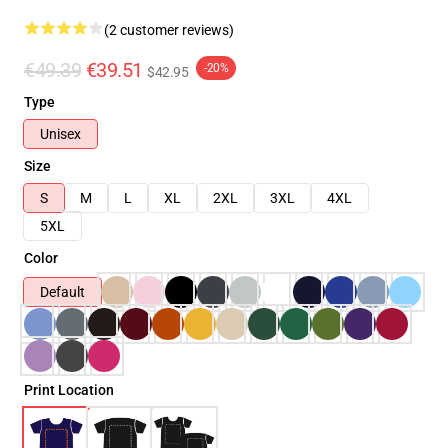
(2 customer reviews)
€49.39
€39.51
-20%
$42.95
Type
Unisex
Size
S
M
L
XL
2XL
3XL
4XL
5XL
Color
Default
Print Location