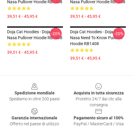
Nasa Pullover Hoodie RB1408
Nasa Pullover Hoodie RB1408
39,51 € - 45,95 €
39,51 € - 45,95 €
Doja Cat Hoodies - Doja Cat
Doja Cat Hoodies - Doja Cat
-20%
-20%
Nasa Pullover Hoodie RB1408
Nasa Need To Know Pullover
Hoodie RB1408
39,51 € - 45,95 €
39,51 € - 45,95 €
Footer
Spedizione mondiale
Acquista in tutta sicurezza
Spediamo in oltre 200 paesi
Protetto 24/7 dai clic alla
consegna
Garanzia internazionale
Pagamento sicuro al 100%
Offerto nel paese di utilizzo
PayPal / MasterCard / Visa