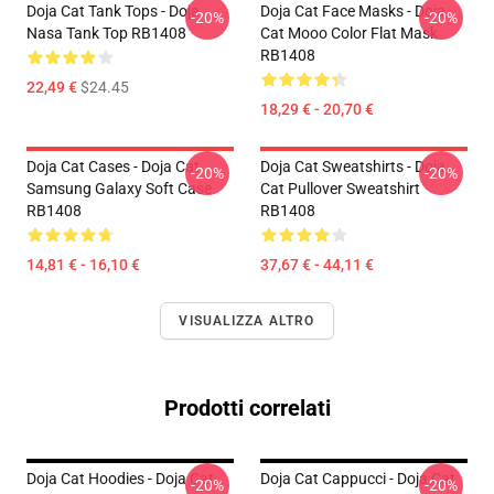
Doja Cat Tank Tops - Doja
Doja Cat Face Masks - Doja
-20%
-20%
Nasa Tank Top RB1408
Cat Mooo Color Flat Mask
RB1408
22,49 €
$24.45
18,29 € - 20,70 €
Doja Cat Cases - Doja Cat
Doja Cat Sweatshirts - Doja
-20%
-20%
Samsung Galaxy Soft Case
Cat Pullover Sweatshirt
RB1408
RB1408
14,81 € - 16,10 €
37,67 € - 44,11 €
VISUALIZZA ALTRO
Prodotti correlati
Doja Cat Hoodies - Doja Cat
Doja Cat Cappucci - Doja Cat
-20%
-20%