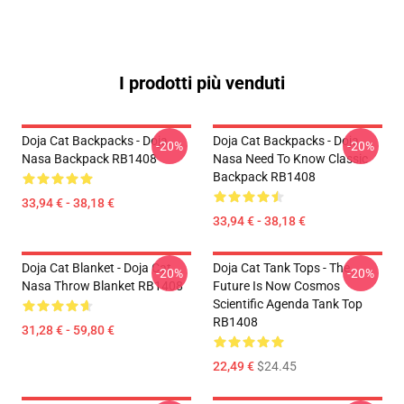
I prodotti più venduti
Doja Cat Backpacks - Doja
Doja Cat Backpacks - Doja
-20%
-20%
Nasa Backpack RB1408
Nasa Need To Know Classic
Backpack RB1408
33,94 € - 38,18 €
33,94 € - 38,18 €
Doja Cat Blanket - Doja Cat
Doja Cat Tank Tops - The
-20%
-20%
Nasa Throw Blanket RB1408
Future Is Now Cosmos
Scientific Agenda Tank Top
RB1408
31,28 € - 59,80 €
22,49 €
$24.45