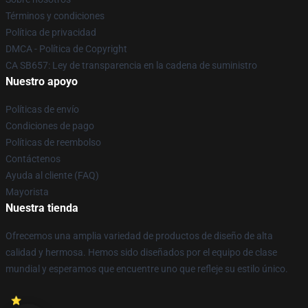
Términos y condiciones
Política de privacidad
DMCA - Política de Copyright
CA SB657: Ley de transparencia en la cadena de suministro
Nuestro apoyo
Políticas de envío
Condiciones de pago
Políticas de reembolso
Contáctenos
Ayuda al cliente (FAQ)
Mayorista
Nuestra tienda
Ofrecemos una amplia variedad de productos de diseño de alta
calidad y hermosa. Hemos sido diseñados por el equipo de clase
mundial y esperamos que encuentre uno que refleje su estilo único.