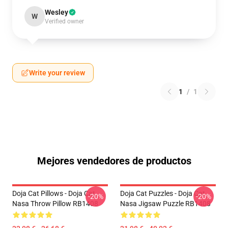
Wesley
W
Verified owner
Write your review
1
/
1
Mejores vendedores de productos
Doja Cat Pillows - Doja Cat
Doja Cat Puzzles - Doja Cat
-20%
-20%
Nasa Throw Pillow RB1408
Nasa Jigsaw Puzzle RB1408