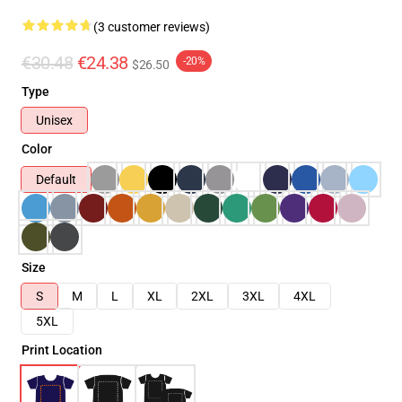
(3 customer reviews)
€30.48
€24.38
-20%
$26.50
Type
Unisex
Color
Default
Size
S
M
L
XL
2XL
3XL
4XL
5XL
Print Location