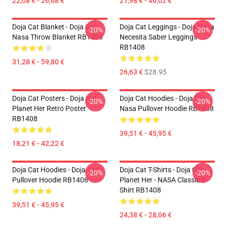
22,08 € - 26,68 €
21,98 € - 40,02 €
Doja Cat Blanket - Doja Cat
Doja Cat Leggings - Doja Nasa
-20%
-20%
Nasa Throw Blanket RB1408
Necesita Saber Leggings
RB1408
31,28 € - 59,80 €
26,63 €
$28.95
Doja Cat Posters - Doja Cat
Doja Cat Hoodies - Doja Cat
-20%
-20%
Planet Her Retro Poster
Nasa Pullover Hoodie RB1408
RB1408
39,51 € - 45,95 €
18,21 € - 42,22 €
Doja Cat Hoodies - Doja Cat
Doja Cat T-Shirts - Doja Cat -
-20%
-20%
Pullover Hoodie RB1408
Planet Her - NASA Classic T-
Shirt RB1408
39,51 € - 45,95 €
24,38 € - 28,06 €