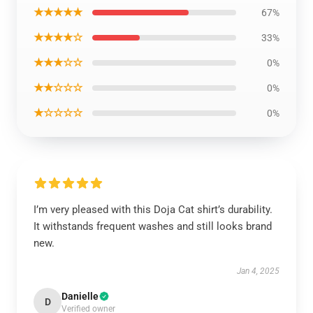
★★★★★
67%
★★★★☆
33%
★★★☆☆
0%
★★☆☆☆
0%
★☆☆☆☆
0%
I’m very pleased with this Doja Cat shirt’s durability.
It withstands frequent washes and still looks brand
new.
Jan 4, 2025
Danielle
D
Verified owner