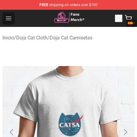
FREE
shipping on orders over $100
Doja Cat Store - Official Doja Cat Merchandise Shop
Open menu
Inicio
/
Doja Cat Cloth
/
Doja Cat Camisetas