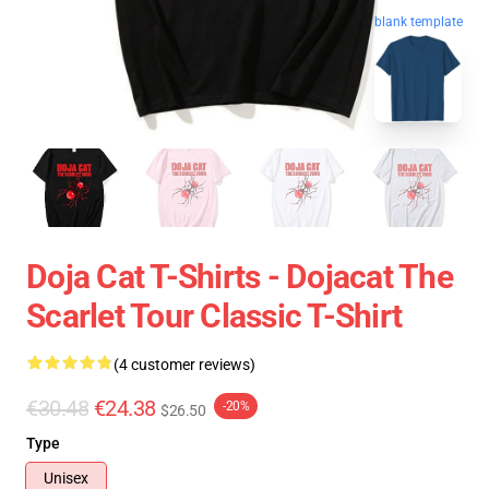
blank template
Doja Cat T-Shirts - Dojacat The
Scarlet Tour Classic T-Shirt
(4 customer reviews)
€30.48
€24.38
-20%
$26.50
Type
Unisex