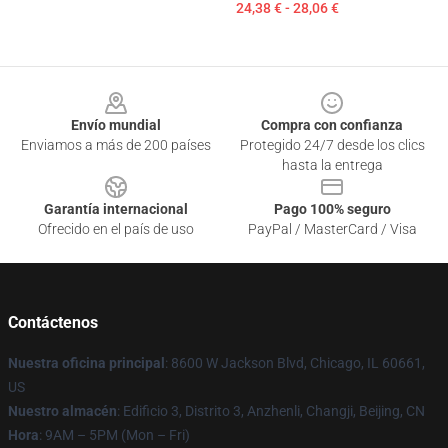
24,38 € - 28,06 €
Footer
Envío mundial
Compra con confianza
Enviamos a más de 200 países
Protegido 24/7 desde los clics
hasta la entrega
Garantía internacional
Pago 100% seguro
Ofrecido en el país de uso
PayPal / MasterCard / Visa
Contáctenos
Nuestra oficina principal
: 8600 W Jackson Blvd, Chicago, IL 60661,
US
Nuestro almacén
: Edificio 3, Distrito 3, Anzhenli, Changji, Beijing, CN
Hora
: 9AM – 5PM (Mon – Fri)