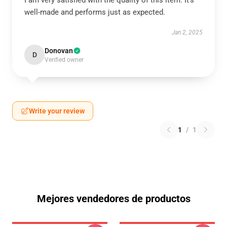
I am very satisfied with the quality of this item. It’s
well-made and performs just as expected.
Jan 2, 2025
Donovan
D
Verified owner
Write your review
1
/
1
Mejores vendedores de productos