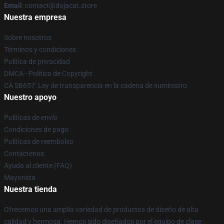
Email
: contact@dojacat.store
Nuestra empresa
Sobre nosotros
Términos y condiciones
Política de privacidad
DMCA - Política de Copyright
CA SB657: Ley de transparencia en la cadena de suministro
Nuestro apoyo
Políticas de envío
Condiciones de pago
Políticas de reembolso
Contáctenos
Ayuda al cliente (FAQ)
Mayorista
Nuestra tienda
Ofrecemos una amplia variedad de productos de diseño de alta
calidad y hermosa. Hemos sido diseñados por el equipo de clase