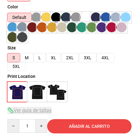
Color
Default
Size
S
M
L
XL
2XL
3XL
4XL
5XL
Print Location
Ver guía de tallas
Quantity
AÑADIR AL CARRITO