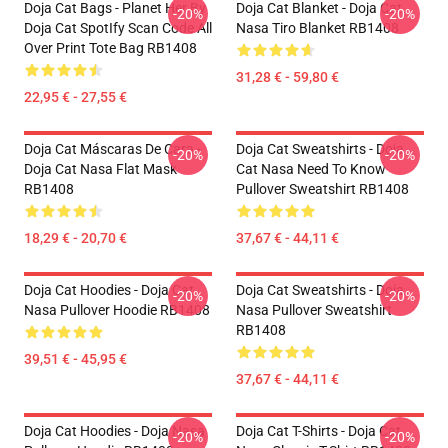
Doja Cat Bags - Planet Her By
Doja Cat Blanket - Doja Cat
-20%
-20%
Doja Cat SpotIfy Scan Code All
Nasa Tiro Blanket RB1408
Over Print Tote Bag RB1408
31,28 € - 59,80 €
22,95 € - 27,55 €
Doja Cat Máscaras De Cara -
Doja Cat Sweatshirts - Doja
-20%
-20%
Doja Cat Nasa Flat Mask
Cat Nasa Need To Know
RB1408
Pullover Sweatshirt RB1408
18,29 € - 20,70 €
37,67 € - 44,11 €
Doja Cat Hoodies - Doja Cat
Doja Cat Sweatshirts - Doja
-20%
-20%
Nasa Pullover Hoodie RB1408
Nasa Pullover Sweatshirt
RB1408
39,51 € - 45,95 €
37,67 € - 44,11 €
Doja Cat Hoodies - Doja Nasa
Doja Cat T-Shirts - Doja Cat
-20%
-20%