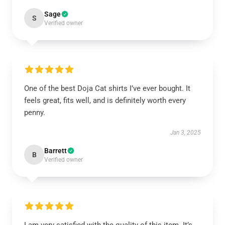
Sage
S
Verified owner
One of the best Doja Cat shirts I’ve ever bought. It
feels great, fits well, and is definitely worth every
penny.
Jan 3, 2025
Barrett
B
Verified owner