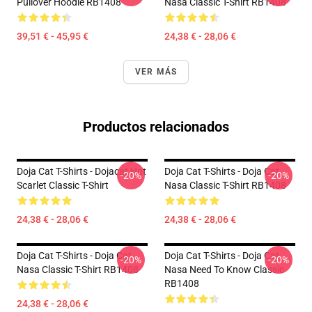
Pullover Hoodie RB1408
Nasa Classic T-Shirt RB1408
39,51 € - 45,95 €
24,38 € - 28,06 €
VER MÁS
Productos relacionados
Doja Cat T-Shirts - Dojacat Hot
Doja Cat T-Shirts - Doja Cat
-20%
-20%
Scarlet Classic T-Shirt
Nasa Classic T-Shirt RB1408
24,38 € - 28,06 €
24,38 € - 28,06 €
Doja Cat T-Shirts - Doja Cat
Doja Cat T-Shirts - Doja Cat
-20%
-20%
Nasa Classic T-Shirt RB1408
Nasa Need To Know Classic
RB1408
24,38 € - 28,06 €