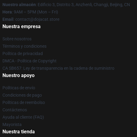
Nuestro almacén
: Edificio 3, Distrito 3, Anzhenli, Changji, Beijing, CN
Hora
: 9AM – 5PM (Mon – Fri)
Email
: contact@dojacat.store
Nuestra empresa
Sobre nosotros
Términos y condiciones
Política de privacidad
DMCA - Política de Copyright
CA SB657: Ley de transparencia en la cadena de suministro
Nuestro apoyo
Políticas de envío
Condiciones de pago
Políticas de reembolso
Contáctenos
Ayuda al cliente (FAQ)
Mayorista
Nuestra tienda