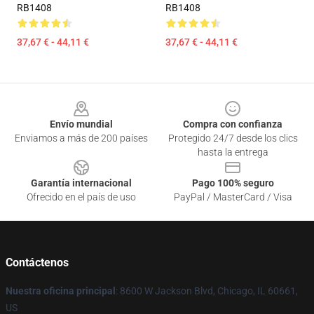
RB1408
RB1408
37,67 € - 44,11 €
37,67 € - 44,11 €
Footer
Envío mundial
Compra con confianza
Enviamos a más de 200 países
Protegido 24/7 desde los clics
hasta la entrega
Garantía internacional
Pago 100% seguro
Ofrecido en el país de uso
PayPal / MasterCard / Visa
Contáctenos
Nuestra oficina principal
: 8600 W Jackson Blvd, Chicago, IL 60661,
US