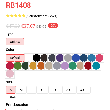
RB1408
(3 customer reviews)
€47.09
€37.67
-20%
$40.95
Type
Unisex
Color
Default
Size
S
M
L
XL
2XL
3XL
4XL
5XL
Print Location