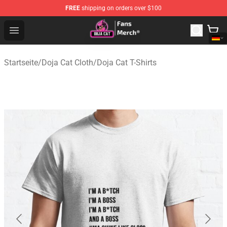
FREE
shipping on orders over $100
Doja Cat Store - Official Doja Cat Merchandise Shop
Open menu
Startseite
/
Doja Cat Cloth
/
Doja Cat T-Shirts