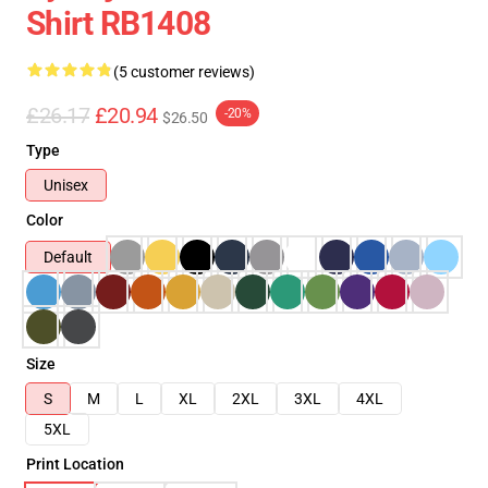
Shirt RB1408
(5 customer reviews)
£26.17
£20.94
-20%
$26.50
Type
Unisex
Color
Default
Size
S
M
L
XL
2XL
3XL
4XL
5XL
Print Location