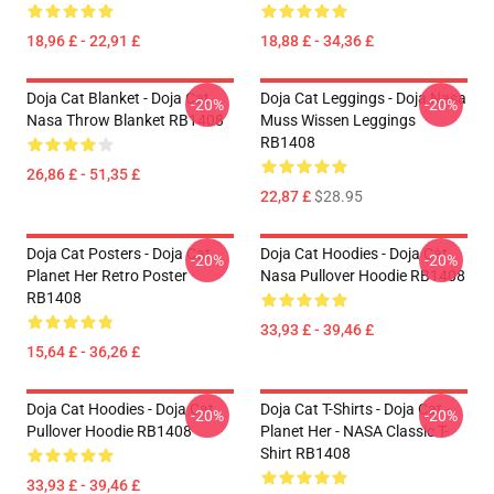
18,96 £ - 22,91 £
18,88 £ - 34,36 £
Doja Cat Blanket - Doja Cat
Doja Cat Leggings - Doja Nasa
-20%
-20%
Nasa Throw Blanket RB1408
Muss Wissen Leggings
RB1408
26,86 £ - 51,35 £
22,87 £
$28.95
Doja Cat Posters - Doja Cat
Doja Cat Hoodies - Doja Cat
-20%
-20%
Planet Her Retro Poster
Nasa Pullover Hoodie RB1408
RB1408
33,93 £ - 39,46 £
15,64 £ - 36,26 £
Doja Cat Hoodies - Doja Cat
Doja Cat T-Shirts - Doja Cat -
-20%
-20%
Pullover Hoodie RB1408
Planet Her - NASA Classic T-
Shirt RB1408
33,93 £ - 39,46 £