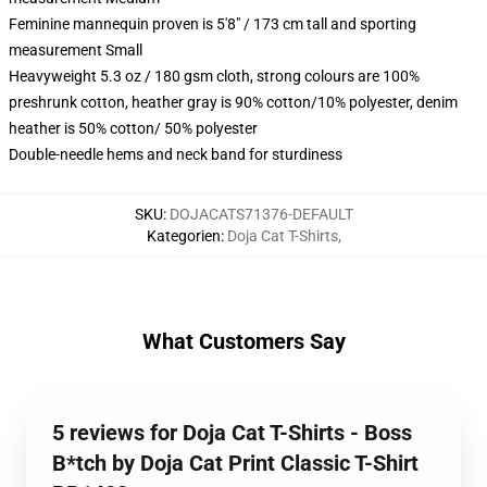
Feminine mannequin proven is 5'8" / 173 cm tall and sporting
measurement Small
Heavyweight 5.3 oz / 180 gsm cloth, strong colours are 100%
preshrunk cotton, heather gray is 90% cotton/10% polyester, denim
heather is 50% cotton/ 50% polyester
Double-needle hems and neck band for sturdiness
SKU
:
DOJACATS71376-DEFAULT
Kategorien
:
Doja Cat T-Shirts
,
What Customers Say
5 reviews for Doja Cat T-Shirts - Boss
B*tch by Doja Cat Print Classic T-Shirt