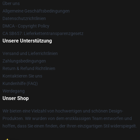
Über uns
Allgemeine Geschäftsbedingungen
Datenschutzrichtlinien
DMCA - Copyright Policy
CA SB657: Lieferkettentransparenzgesetz
Unsere Unterstützung
Versand und Lieferrichtlinien
Zahlungsbedingungen
Return & Refund Richtlinien
Kontaktieren Sie uns
Kundenhilfe (FAQ)
Werdegang
Unser Shop
Wir bieten eine Vielzahl von hochwertigen und schönen Design-
Produkten. Wir wurden von dem erstklassigen Team entworfen und
hoffen, dass Sie einen finden, der Ihren einzigartigen Stil widerspiegelt.