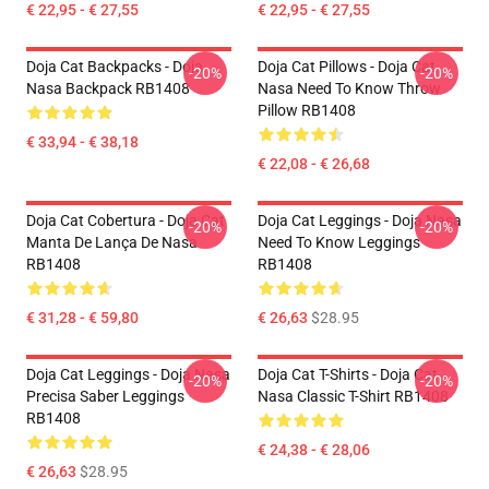
€ 22,95 - € 27,55
€ 22,95 - € 27,55
Doja Cat Backpacks - Doja
Doja Cat Pillows - Doja Cat
-20%
-20%
Nasa Backpack RB1408
Nasa Need To Know Throw
Pillow RB1408
€ 33,94 - € 38,18
€ 22,08 - € 26,68
Doja Cat Cobertura - Doja Cat
Doja Cat Leggings - Doja Nasa
-20%
-20%
Manta De Lança De Nasa
Need To Know Leggings
RB1408
RB1408
€ 31,28 - € 59,80
€ 26,63
$28.95
Doja Cat Leggings - Doja Nasa
Doja Cat T-Shirts - Doja Cat
-20%
-20%
Precisa Saber Leggings
Nasa Classic T-Shirt RB1408
RB1408
€ 24,38 - € 28,06
€ 26,63
$28.95