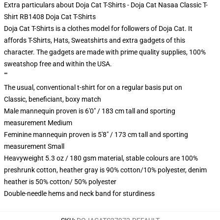
Extra particulars about Doja Cat T-Shirts - Doja Cat Nasaa Classic T-
Shirt RB1408 Doja Cat T-Shirts
Doja Cat T-Shirts is a clothes model for followers of Doja Cat. It
affords T-Shirts, Hats, Sweatshirts and extra gadgets of this
character. The gadgets are made with prime quality supplies, 100%
sweatshop free and within the USA.
""
The usual, conventional t-shirt for on a regular basis put on
Classic, beneficiant, boxy match
Male mannequin proven is 6'0" / 183 cm tall and sporting
measurement Medium
Feminine mannequin proven is 5'8" / 173 cm tall and sporting
measurement Small
Heavyweight 5.3 oz / 180 gsm material, stable colours are 100%
preshrunk cotton, heather gray is 90% cotton/10% polyester, denim
heather is 50% cotton/ 50% polyester
Double-needle hems and neck band for sturdiness