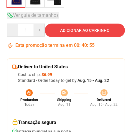
Ver guia de tamanhos
Quantity
ADICIONAR AO CARRINHO
Esta promoção termina em
00
:
40
:
54
Deliver to United States
Cost to ship:
$6.99
Standard - Order today to get by
Aug. 15 - Aug. 22
Production
Shipping
Delivered
Today
Aug. 11
Aug. 15 - Aug. 22
Transação segura
Entrega mundial na sua porta