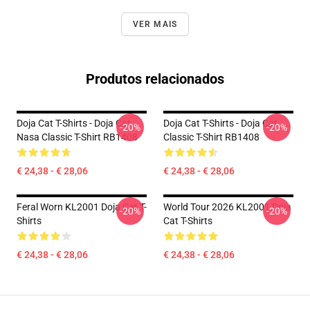
VER MAIS
Produtos relacionados
Doja Cat T-Shirts - Doja Cat
Doja Cat T-Shirts - Doja Cat
-20%
-20%
Nasa Classic T-Shirt RB1408
Classic T-Shirt RB1408
€ 24,38 - € 28,06
€ 24,38 - € 28,06
Feral Worn KL2001 Doja Cat T-
World Tour 2026 KL2001 Doja
-20%
-20%
Shirts
Cat T-Shirts
€ 24,38 - € 28,06
€ 24,38 - € 28,06
Footer