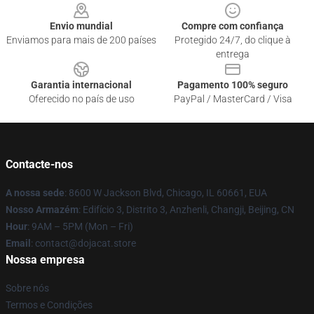
Envio mundial
Compre com confiança
Enviamos para mais de 200 países
Protegido 24/7, do clique à
entrega
Garantia internacional
Pagamento 100% seguro
Oferecido no país de uso
PayPal / MasterCard / Visa
Contacte-nos
A nossa sede
: 8600 W Jackson Blvd, Chicago, IL 60661, EUA
Nosso Armazém
: Edifício 3, Distrito 3, Anzhenli, Changji, Beijing, CN
Hour
: 9AM – 5PM (Mon – Fri)
Email
: contact@dojacat.store
Nossa empresa
Sobre nós
Termos e Condições