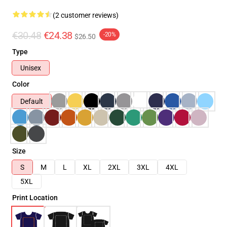
(2 customer reviews)
€30.48
€24.38
-20%
$26.50
Type
Unisex
Color
Default
Size
S
M
L
XL
2XL
3XL
4XL
5XL
Print Location