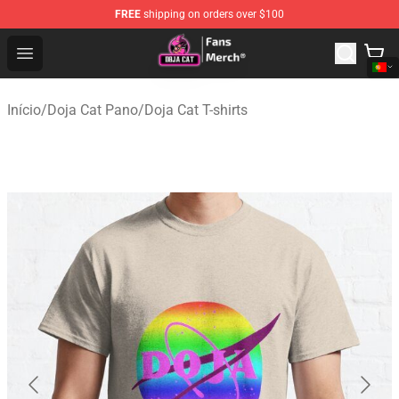
FREE
shipping on orders over $100
Doja Cat Store - Official Doja Cat Merchandise Shop
Open menu
Início
/
Doja Cat Pano
/
Doja Cat T-shirts