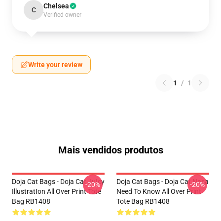
Chelsea
C
Verified owner
Write your review
1
/
1
Mais vendidos produtos
Doja Cat Bags - Doja Cat JuIcy
Doja Cat Bags - Doja Cat Nasa
-20%
-20%
IllustratIon All Over Print Tote
Need To Know All Over Print
Bag RB1408
Tote Bag RB1408