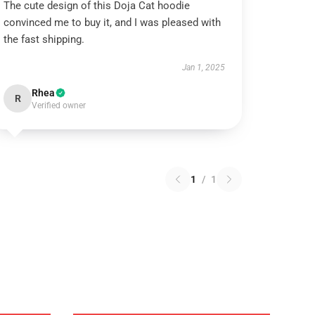
The cute design of this Doja Cat hoodie
convinced me to buy it, and I was pleased with
the fast shipping.
Jan 1, 2025
Rhea
R
Verified owner
1
/
1