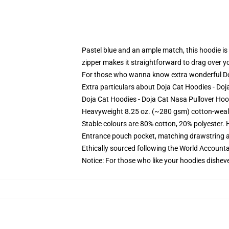
Pastel blue and an ample match, this hoodie is t
zipper makes it straightforward to drag over y
For those who wanna know extra wonderful D
Extra particulars about Doja Cat Hoodies - D
Doja Cat Hoodies - Doja Cat Nasa Pullover Hoo
Heavyweight 8.25 oz. (~280 gsm) cotton-weal
Stable colours are 80% cotton, 20% polyester. 
Entrance pouch pocket, matching drawstring a
Ethically sourced following the World Account
Notice: For those who like your hoodies disheve