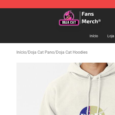
Doja Cat Store - Official Doja Cat Merchandise Shop
Início
Loja
Início
/
Doja Cat Pano
/
Doja Cat Hoodies