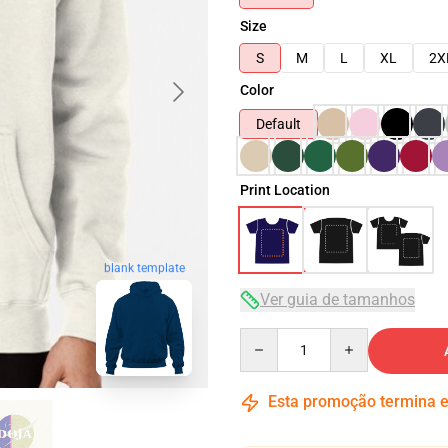
Size
S
M
L
XL
2X
Color
Default
Print Location
blank template
Ver guia de tamanhos
Quantity
Esta promoção termina