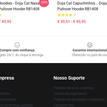
-20%
Hoodies - Doja Cat Nasa Need
Doja Cat Capuchinhos... Doj
ullover Hoodie RB1408
Pullover Hoodie RB1408
€ 45,95
€ 39,51 - € 45,95
Compre com confiança
Garantia internacional
gido 24/7, do clique à entrega
Oferecido no país de us
mpresa
Nosso Suporte
Políticas de envio e entrega
ndições
Termos de pagamento
privacidade
Políticas de devolução e reembolso
ca de Direitos Autorais
Contacte-nos