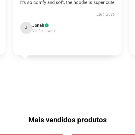
It's so comfy and soft, the hoodie is super cute
Jan 1, 2025
Jonah
J
Verified owner
Mais vendidos produtos