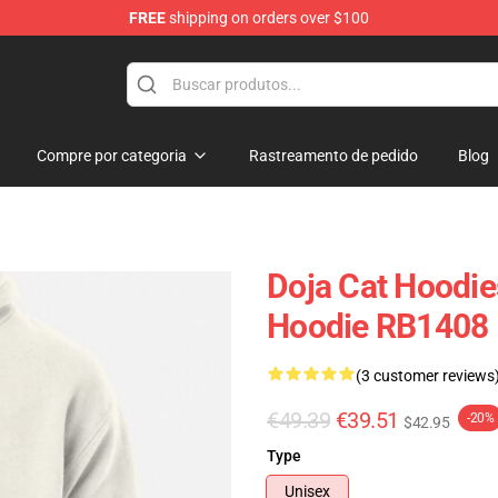
FREE
shipping on orders over $100
Compre por categoria
Rastreamento de pedido
Blog
Doja Cat Hoodie
Hoodie RB1408
(3 customer reviews
€49.39
€39.51
-20%
$42.95
Type
Unisex