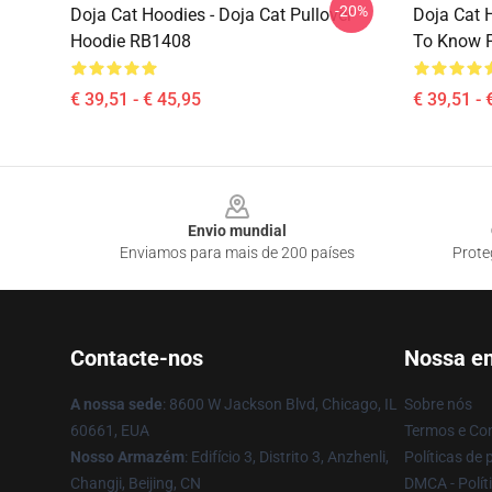
-20%
Doja Cat Hoodies - Doja Cat Pullover
Doja Cat 
Hoodie RB1408
To Know P
€ 39,51 - € 45,95
€ 39,51 - 
Footer
Envio mundial
Enviamos para mais de 200 países
Prote
Contacte-nos
Nossa e
A nossa sede
: 8600 W Jackson Blvd, Chicago, IL
Sobre nós
60661, EUA
Termos e Co
Nosso Armazém
: Edifício 3, Distrito 3, Anzhenli,
Políticas de 
Changji, Beijing, CN
DMCA - Políti