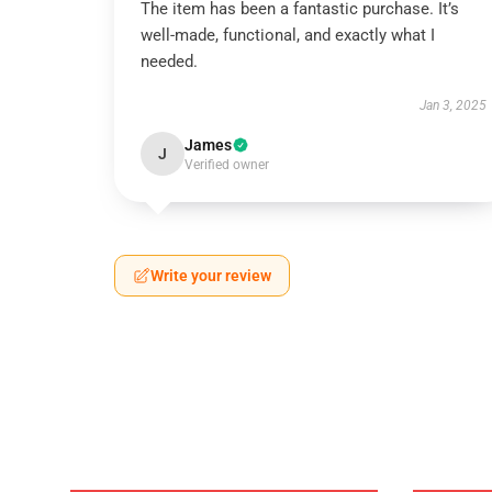
The item has been a fantastic purchase. It’s
well-made, functional, and exactly what I
needed.
Jan 3, 2025
James
J
Verified owner
Write your review