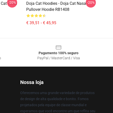
-20%
-20%
a Cat Nasa
Doja Cat Hoodies - Doja Cat Nasa
Pullover Hoodie RB1408
€ 39,51 - € 45,95
Pagamento 100% seguro
o
PayPal / MasterCard / Visa
Nossa loja
Oferecemos uma grande variedade de produtos
de design de alta qualidade e bonito. Fomos
projetados pela equipe de classe mundial e
esperamos que você encontre um que reflita seu