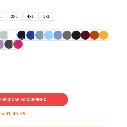
L
3XL
4XL
5XL
ADICIONAR AO CARRINHO
 em
01
:
40
:
54