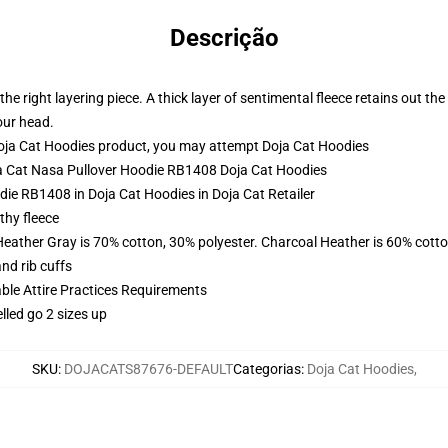
Descrição
he right layering piece. A thick layer of sentimental fleece retains out t
our head.
oja Cat Hoodies product, you may attempt
Doja Cat Hoodies
oja Cat Nasa Pullover Hoodie RB1408 Doja Cat Hoodies
die RB1408 in Doja Cat Hoodies in Doja Cat Retailer
thy fleece
Heather Gray is 70% cotton, 30% polyester. Charcoal Heather is 60% cott
nd rib cuffs
able Attire Practices Requirements
lled go 2 sizes up
SKU
:
DOJACATS87676-DEFAULT
Categorias
:
Doja Cat Hoodies
,