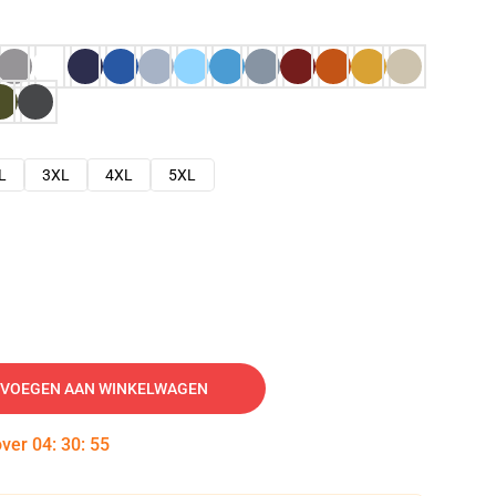
L
3XL
4XL
5XL
VOEGEN AAN WINKELWAGEN
over
04
:
30
:
54