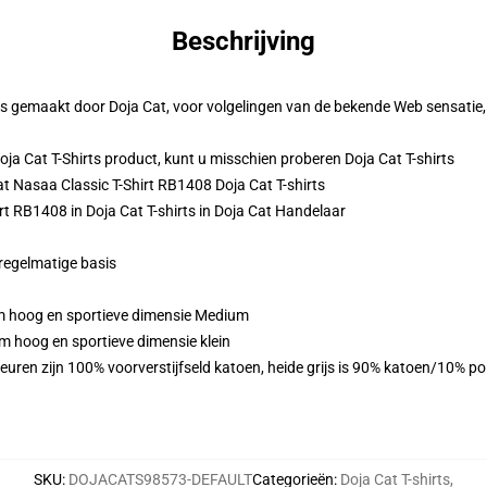
Beschrijving
irts gemaakt door Doja Cat, voor volgelingen van de bekende Web sensatie, D
oja Cat T-Shirts product, kunt u misschien proberen
Doja Cat T-shirts
Cat Nasaa Classic T-Shirt RB1408 Doja Cat T-shirts
irt RB1408 in Doja Cat T-shirts in Doja Cat Handelaar
 regelmatige basis
m hoog en sportieve dimensie Medium
m hoog en sportieve dimensie klein
euren zijn 100% voorverstijfseld katoen, heide grijs is 90% katoen/10% p
SKU
:
DOJACATS98573-DEFAULT
Categorieën
:
Doja Cat T-shirts
,