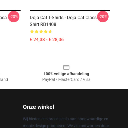
-20%
-20%
Nasa
Doja Cat T-Shirts - Doja Cat Classic T-
Shirt RB1408
€ 24,38 - € 28,06
e
100% veilige afhandeling
sland
PayPal / MasterCard / Visa
Onze winkel
Wij bieden een breed scala aan hoogwaardige en
mooie design producten. We zijn ontworpen door