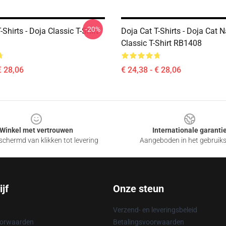
-20%
-Shirts - Doja Classic T-Shirt
Doja Cat T-Shirts - Doja Cat 
Classic T-Shirt RB1408
€ 28,06
€ 24,38 - € 28,06
Winkel met vertrouwen
Internationale garanti
chermd van klikken tot levering
Aangeboden in het gebruik
jf
Onze steun
Verzend- en leveringsbeleid
oorwaarden
Betalingsvoorwaarden