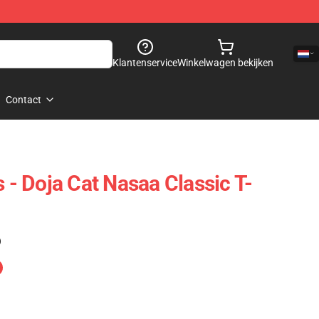
Klantenservice
Winkelwagen bekijken
Contact
s - Doja Cat Nasaa Classic T-
)