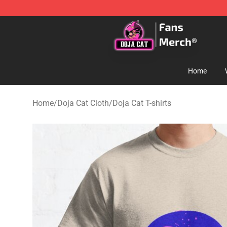
Doja Cat Store - Official Doja Cat Merchandise Shop
Home
Home
/
Doja Cat Cloth
/
Doja Cat T-shirts