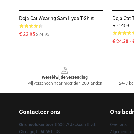
Doja Cat Wearing Sam Hyde T-Shirt
Doja Cat T
RB1408
€ 22,95
$24.95
€ 24,38 - 
Footer
Wereldwijde verzending
Wij verzenden naar meer dan 200 landen
24/7 bes
Contacteer ons
Ons bedri
Ons hoofdkantoor
: 8600 W Jackson Blvd,
Over ons
Chicago, IL 60661, US
Algemene v