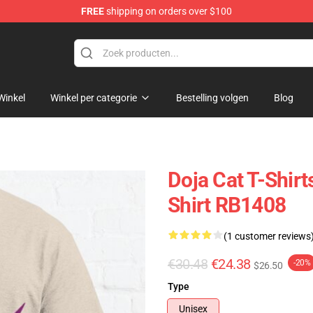
FREE
shipping on orders over $100
Winkel
Winkel per categorie
Bestelling volgen
Blog
Doja Cat T-Shirt
Shirt RB1408
(1 customer reviews
€30.48
€24.38
-20%
$26.50
Type
Unisex