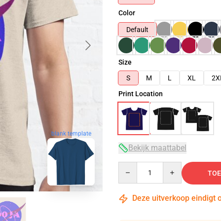
Color
Default
Size
S
M
L
XL
2X
Print Location
blank template
Bekijk maattabel
Quantity
TOE
Deze uitverkoop eindigt 