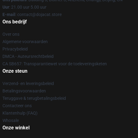
Uur
: 21.00 uur 5.00 uur
E-mail
: contact@dojacat.store
Ons bedrijf
Over ons
Algemene voorwaarden
Privacybeleid
DMCA - Auteursrechtbeleid
CA SB657: Transparantiewet voor de toeleveringsketen
Onze steun
Verzend- en leveringsbeleid
Betalingsvoorwaarden
Teruggave & terugbetalingsbeleid
Contacteer ons
Klantenhulp (FAQ)
Whosale
Onze winkel