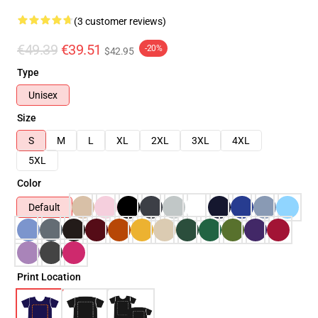
(3 customer reviews)
€49.39
€39.51
-20%
$42.95
Type
Unisex
Size
S
M
L
XL
2XL
3XL
4XL
5XL
Color
Default
Print Location