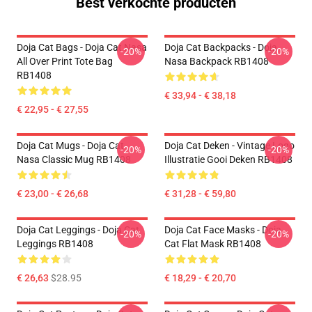
Best verkochte producten
Doja Cat Bags - Doja Cat Nasa
Doja Cat Backpacks - Doja
-20%
-20%
All Over Print Tote Bag
Nasa Backpack RB1408
RB1408
€ 33,94 - € 38,18
€ 22,95 - € 27,55
Doja Cat Mugs - Doja Cat
Doja Cat Deken - Vintage Logo
-20%
-20%
Nasa Classic Mug RB1408
Illustratie Gooi Deken RB1408
€ 23,00 - € 26,68
€ 31,28 - € 59,80
Doja Cat Leggings - Doja Cat
Doja Cat Face Masks - Doja
-20%
-20%
Leggings RB1408
Cat Flat Mask RB1408
€ 26,63
$28.95
€ 18,29 - € 20,70