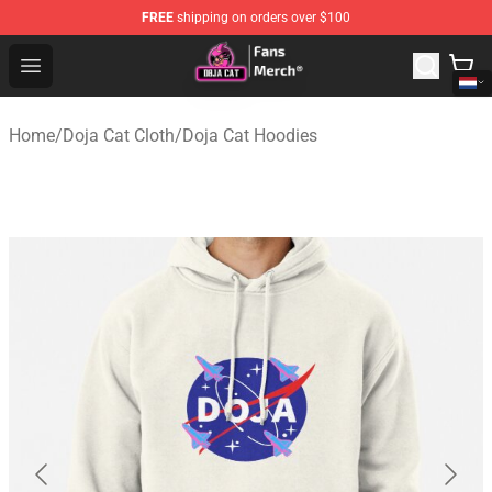
FREE
shipping on orders over $100
Doja Cat Store - Official Doja Cat Merchandise Shop
Open menu
Home
/
Doja Cat Cloth
/
Doja Cat Hoodies