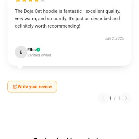
The Doja Cat hoodie is fantastic—excellent quality,
very warm, and so comfy. It’s just as described and
definitely worth recommending!
Jan 2, 2025
Ellis
E
Verified owner
Write your review
1
/
1