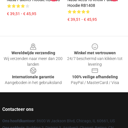
Hoodie RB1408
€ 39,51 - € 45,95
€ 39,51 - € 45,95
Footer
Wereldwijde verzending
Winkel met vertrouwen
Wij verzenden naar meer dan 200
24/7 beschermd van klikken tot
landen
levering
Internationale garantie
100% veilige afhandeling
Aangeboden in het gebruiksland
PayPal / MasterCard / Visa
Contacteer ons
Ons hoofdkantoor
: 8600 W Jackson Blvd, Chicago, IL 60661, US
Ons pakhuis
: Building 3, District 3, Anzhenli, Changji, Beijing, CN