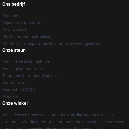
Ons bedrijf
Over ons
Algemene voorwaarden
Privacybeleid
DMCA - Auteursrechtbeleid
CA SB657: Transparantiewet voor de toeleveringsketen
Onze steun
Verzend- en leveringsbeleid
Betalingsvoorwaarden
Teruggave & terugbetalingsbeleid
Contacteer ons
Klantenhulp (FAQ)
Whosale
Onze winkel
Wij bieden een breed scala aan hoogwaardige en mooie design
producten. We zijn ontworpen door het team van wereldklasse en we
hopen dat u er een vindt die uw unieke stijl weerspiegelt.