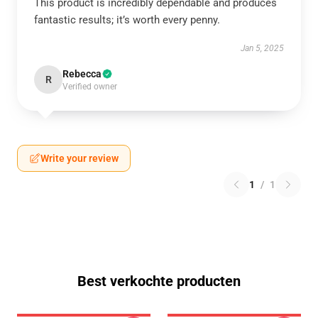
This product is incredibly dependable and produces
fantastic results; it’s worth every penny.
Jan 5, 2025
Rebecca
R
Verified owner
Write your review
1
/
1
Best verkochte producten