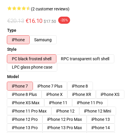
(2 customer reviews)
€20.13
€16.10
-20%
$17.50
Type
iPhone
Samsung
Style
PC black frosted shell
RPC transparent soft shell
LPC glass phone case
Model
iPhone 7
iPhone 7 Plus
iPhone 8
iPhone 8 Plus
iPhone X
iPhone XR
iPhone XS
iPhone XS Max
iPhone 11
iPhone 11 Pro
iPhone 11 Pro Max
iPhone 12
iPhone 12 Mini
iPhone 12 Pro
iPhone 12 Pro Max
iPhone 13
iPhone 13 Pro
iPhone 13 Pro Max
iPhone 14