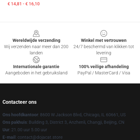
€ 14,81 - € 16,10
Footer
Wereldwijde verzending
Winkel met vertrouwen
Wij verzenden naar meer dan 200
24/7 beschermd van klikken tot
landen
levering
Internationale garantie
100% veilige afhandeling
Aangeboden in het gebruiksland
PayPal / MasterCard / Visa
Contacteer ons
Ons hoofdkantoor
: 8600 W Jackson Blvd, Chicago, IL 60661, US
Ons pakhuis
: Building 3, District 3, Anzhenli, Changji, Beijing, CN
Uur
: 21.00 uur 5.00 uur
E-mail
: contact@dojacat.store