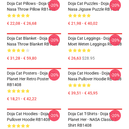
Doja Cat Pillows - Doja Cat
Doja Cat Puzzles - Doja Cat
-20%
-20%
Nasa Throw Pillow RB1408
Nasa Jigsaw Puzzle RB1408
€ 22,08 - € 26,68
€ 21,98 - € 40,02
Doja Cat Blanket - Doja Cat
Doja Cat Leggings - Doja Nasa
-20%
-20%
Nasa Throw Blanket RB1408
Moet Weten Leggings RB1408
€ 31,28 - € 59,80
€ 26,63
$28.95
Doja Cat Posters - Doja Cat
Doja Cat Hoodies - Doja Cat
-20%
-20%
Planet Her Retro Poster
Nasa Pullover Hoodie RB1408
RB1408
€ 39,51 - € 45,95
€ 18,21 - € 42,22
Doja Cat Hoodies - Doja Cat
Doja Cat T-Shirts - Doja Cat -
-20%
-20%
Pullover Hoodie RB1408
Planet Her - NASA Classic T-
Shirt RB1408