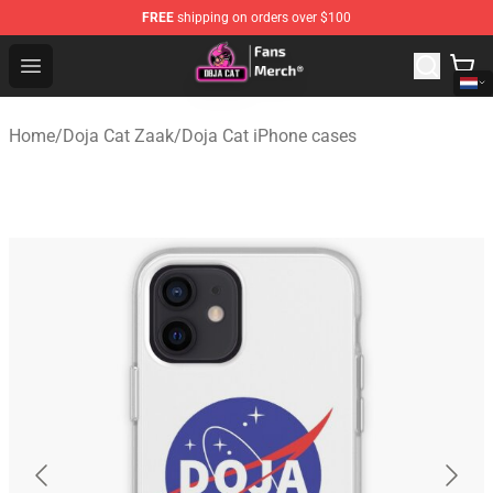
FREE
shipping on orders over $100
Doja Cat Store - Official Doja Cat Merchandise Shop
Open menu
Home
/
Doja Cat Zaak
/
Doja Cat iPhone cases