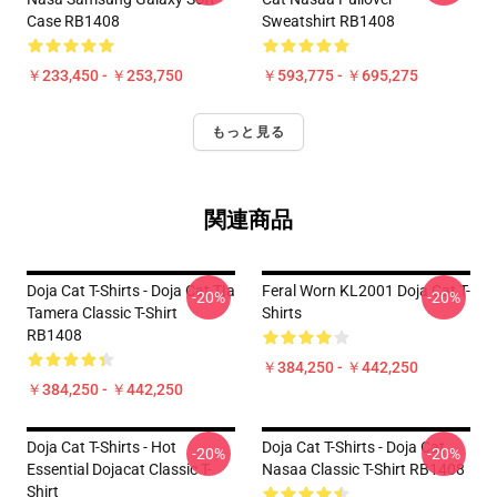
Case RB1408
Sweatshirt RB1408
￥233,450 - ￥253,750
￥593,775 - ￥695,275
もっと見る
関連商品
Doja Cat T-Shirts - Doja Cat TIa
Feral Worn KL2001 Doja Cat T-
-20%
-20%
Tamera Classic T-Shirt
Shirts
RB1408
￥384,250 - ￥442,250
￥384,250 - ￥442,250
Doja Cat T-Shirts - Hot
Doja Cat T-Shirts - Doja Cat
-20%
-20%
Essential Dojacat Classic T-
Nasaa Classic T-Shirt RB1408
Shirt