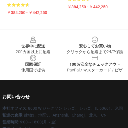
￥384,250 - ￥442,250
￥384,250 - ￥442,250
Footer
世界中に配送
安心してお買い物
200カ国以上に配送
クリックから配送まで24/7保護
国際保証
100％安全なチェックアウト
使用国で提供
PayPal / マスターカード / ビザ
お問い合わせ
本社オフィス
: 8600 W ジャクソン シカゴ、シカゴ、IL 60661、米国
私達の倉庫
: 建物3、地区3、Anzhenli、Changji、北京、CN
営業時間
: 9:00～18:00(月～金)