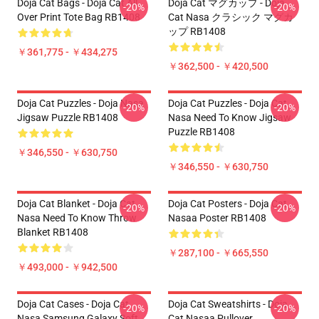
Doja Cat Bags - Doja Cat All
Doja Cat マグカップ - Doja
-20%
-20%
Over Print Tote Bag RB1408
Cat Nasa クラシック マグカ
ップ RB1408
￥361,775 - ￥434,275
￥362,500 - ￥420,500
Doja Cat Puzzles - Doja Nasa
Doja Cat Puzzles - Doja Cat
-20%
-20%
Jigsaw Puzzle RB1408
Nasa Need To Know Jigsaw
Puzzle RB1408
￥346,550 - ￥630,750
￥346,550 - ￥630,750
Doja Cat Blanket - Doja Cat
Doja Cat Posters - Doja Cat
-20%
-20%
Nasa Need To Know Throw
Nasaa Poster RB1408
Blanket RB1408
￥287,100 - ￥665,550
￥493,000 - ￥942,500
Doja Cat Cases - Doja Cat
Doja Cat Sweatshirts - Doja
-20%
-20%
Nasa Samsung Galaxy Soft
Cat Nasaa Pullover