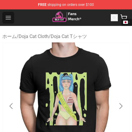
FREE
shipping on orders over $100
Doja Cat Store - Official Doja Cat Merchandise Shop
Open menu
ホーム
/
Doja Cat Cloth
/
Doja Cat Tシャツ