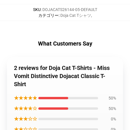
SKU
:
DOJACATS26144-05-DEFAULT
カテゴリー
:
Doja Cat Tシャツ
,
What Customers Say
2 reviews for Doja Cat T-Shirts - Miss
Vomit Distinctive Dojacat Classic T-
Shirt
★★★★★
50%
★★★★☆
50%
★★★☆☆
0%
★★☆☆☆
0%