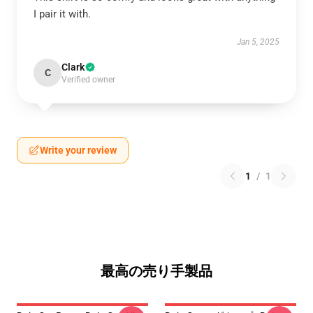
I pair it with.
Jan 5, 2025
Clark
C
Verified owner
Write your review
1
/
1
最高の売り手製品