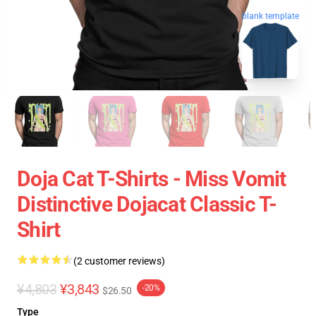
blank template
Doja Cat T-Shirts - Miss Vomit
Distinctive Dojacat Classic T-
Shirt
(2 customer reviews)
¥4,803
¥3,843
-20%
$26.50
Type