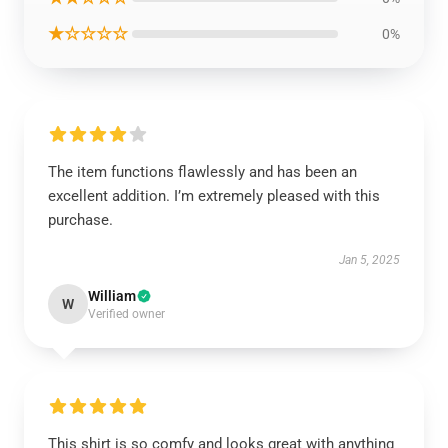
★☆☆☆☆
0%
The item functions flawlessly and has been an
excellent addition. I’m extremely pleased with this
purchase.
Jan 5, 2025
William
W
Verified owner
This shirt is so comfy and looks great with anything