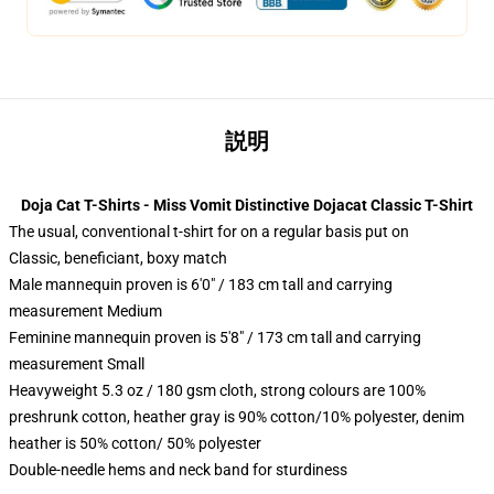
説明
Doja Cat T-Shirts - Miss Vomit Distinctive Dojacat Classic T-Shirt
The usual, conventional t-shirt for on a regular basis put on
Classic, beneficiant, boxy match
Male mannequin proven is 6'0" / 183 cm tall and carrying
measurement Medium
Feminine mannequin proven is 5'8" / 173 cm tall and carrying
measurement Small
Heavyweight 5.3 oz / 180 gsm cloth, strong colours are 100%
preshrunk cotton, heather gray is 90% cotton/10% polyester, denim
heather is 50% cotton/ 50% polyester
Double-needle hems and neck band for sturdiness