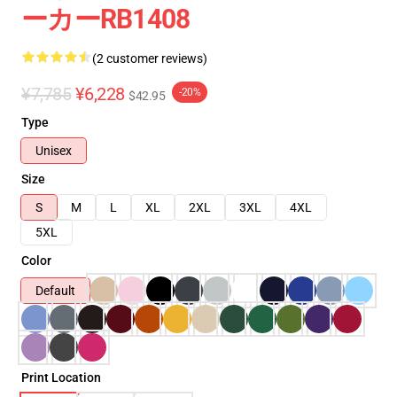
ーカーRB1408
(2 customer reviews)
¥7,785
¥6,228
-20%
$42.95
Type
Unisex
Size
S
M
L
XL
2XL
3XL
4XL
5XL
Color
Default
Print Location