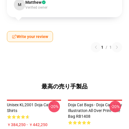
Matthew
M
Verified owner
Write your review
1
/
1
最高の売り手製品
Unisex KL2001 Doja Cat T-
Doja Cat Bags - Doja Cat JuIcy
-20%
-20%
Shirts
IllustratIon All Over Print Tote
Bag RB1408
￥384,250 - ￥442,250