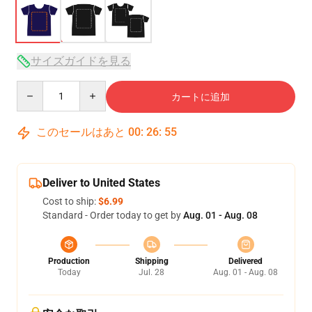
サイズガイドを見る
Quantity
カートに追加
このセールはあと
00
:
26
:
54
Deliver to United States
Cost to ship:
$6.99
Standard - Order today to get by
Aug. 01 - Aug. 08
Production
Shipping
Delivered
Today
Jul. 28
Aug. 01 - Aug. 08