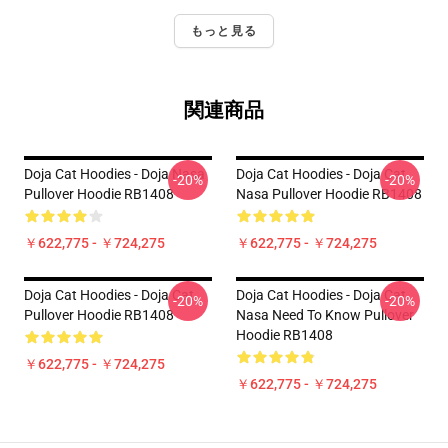
もっと見る
関連商品
Doja Cat Hoodies - Doja Nasa
Doja Cat Hoodies - Doja Cat
-20%
-20%
Pullover Hoodie RB1408
Nasa Pullover Hoodie RB1408
￥622,775 - ￥724,275
￥622,775 - ￥724,275
Doja Cat Hoodies - Doja Cat
Doja Cat Hoodies - Doja Cat
-20%
-20%
Pullover Hoodie RB1408
Nasa Need To Know Pullover
Hoodie RB1408
￥622,775 - ￥724,275
￥622,775 - ￥724,275