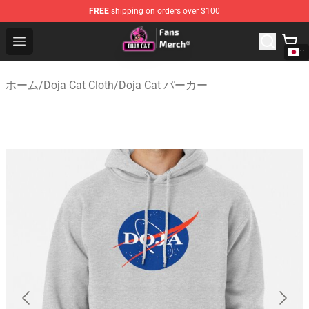
FREE
shipping on orders over $100
Doja Cat Store - Official Doja Cat Merchandise Shop
Open menu
ホーム
/
Doja Cat Cloth
/
Doja Cat パーカー