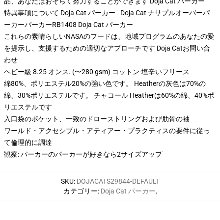
品、あなたはおそらく努力することができます
Doja Cat パーカー
特異事項について Doja Cat パーカー - Doja Cat ナサプルオーバーパ
ーカーパーカーRB1408 Doja Cat パーカー
これらの素晴らしいNASAのフードは、地域プログラムのあなたの愛
を提示し、支援するための適切なアプローチです Doja Catお問い合
わせ
ヘビー級 8.25 オンス. (〜280 gsm) コットン-塩辛いフリース
綿80%、ポリエステル20%の強い色です。 Heatherの灰色は70%の
綿、30%ポリエステルです。 チャコール Heatherは60%の綿、40%ポ
リエステルです
入口袋のポケット、一致のドローストリングおよび肋骨の袖
ワールド・アクセシブル・アティアー・プラクティスの要件に従っ
て倫理的に調達
観察: パーカーのパーカーが好きなら2サイズアップ
SKU
:
DOJACATS29844-DEFAULT
カテゴリー
:
Doja Cat パーカー
,