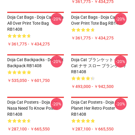
￥361,775 - ￥434,275
Doja Cat Bags - Doja Cat Nasa
Doja Cat Bags - Doja Cat All
-20%
-20%
All Over Print Tote Bag
Over Print Tote Bag RB1408
RB1408
￥361,775 - ￥434,275
￥361,775 - ￥434,275
Doja Cat Backpacks - Doja Cat
Doja Cat ブランケット - Doja
-20%
-20%
Backpack RB1408
Cat ナサ スロー ブランケット
RB1408
￥535,050 - ￥601,750
￥493,000 - ￥942,500
Doja Cat Posters - Doja Cat
Doja Cat Posters - Doja Cat
-20%
-20%
Nasa Need To Know Poster
Planet Her Retro Poster
RB1408
RB1408
￥287,100 - ￥665,550
￥287,100 - ￥665,550