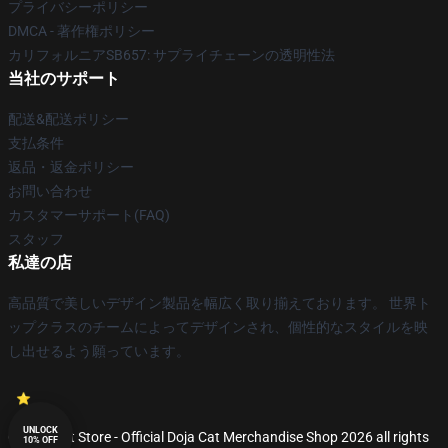
プライバシーポリシー
DMCA - 著作権ポリシー
カリフォルニアSB657: サプライチェーンの透明性法
当社のサポート
配送&配送ポリシー
支払条件
返品・返金ポリシー
お問い合わせ
カスタマーサポート(FAQ)
スタッフ
私達の店
高品質で美しいデザイン製品を幅広く取り揃えております。 世界ト
ップクラスのチームによってデザインされ、個性的なスタイルを映
し出せるよう願っています。
UNLOCK
© Doja Cat Store - Official Doja Cat Merchandise Shop 2026 all rights
10% OFF