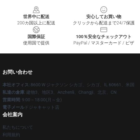
Footer
世界中に配送
安心してお買い物
200カ国以上に配送
クリックから配送まで24/7保護
国際保証
100％安全なチェックアウト
使用国で提供
PayPal / マスターカード / ビザ
お問い合わせ
本社オフィス
: 8600 W ジャクソン シカゴ、シカゴ、IL 60661、米国
私達の倉庫
: 建物3、地区3、Anzhenli、Changji、北京、CN
営業時間
: 9:00～18:00(月～金)
電子メール
ドジャキャット店
会社案内
私たちについて
利用規約